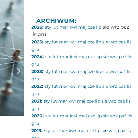
ARCHIWUM:
:
sie
wrz
paź
2026
sty
lut
mar
kwi
maj
cze
lip
lis
gru
:
2025
sty
lut
mar
kwi
maj
cze
lip
sie
wrz
paź
lis
gru
:
2024
sty
lut
mar
kwi
maj
cze
lip
sie
wrz
paź
lis
gru
:
2023
sty
lut
mar
kwi
maj
cze
lip
sie
wrz
paź
lis
gru
:
2022
sty
lut
mar
kwi
maj
cze
lip
sie
wrz
paź
lis
gru
:
2021
sty
lut
mar
kwi
maj
cze
lip
sie
wrz
paź
lis
gru
:
2020
sty
lut
mar
kwi
maj
cze
lip
sie
wrz
paź
lis
gru
Dlaczego nuda jest dobra dla mózgu?
:
2019
sty
lut
mar
kwi
maj
cze
lip
sie
wrz
paź
lis
Kategorie:
Neurofizjologia
,
Zdolności poznawcze