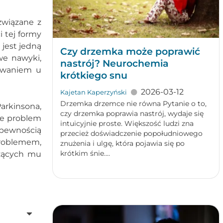
związane z
i tej formy
jest jedną
Czy drzemka może poprawić
we nawyki,
nastrój? Neurochemia
powaniem u
krótkiego snu
2026-03-12
Kajetan Kaperzyński
Drzemka drzemce nie równa Pytanie o to,
arkinsona,
czy drzemka poprawia nastrój, wydaje się
że problem
intuicyjnie proste. Większość ludzi zna
 pewnością
przecież doświadczenie popołudniowego
problemem,
znużenia i ulgę, która pojawia się po
krótkim śnie....
szących mu