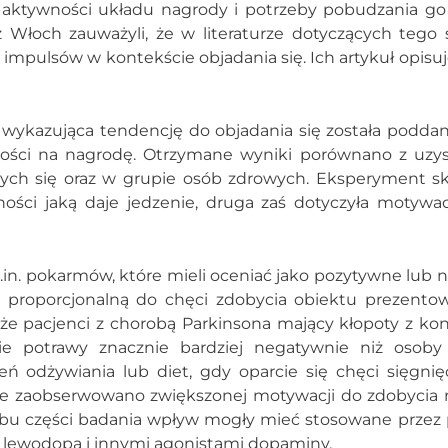
j aktywności układu nagrody i potrzeby pobudzania g
 Włoch zauważyli, że w literaturze dotyczących tego 
impulsów w kontekście objadania się. Ich artykuł opisu
 wykazująca tendencję do objadania się została podda
ości na nagrodę. Otrzymane wyniki porównano z uz
cych się oraz w grupie osób zdrowych. Eksperyment skł
ści jaką daje jedzenie, druga zaś dotyczyła motywac
in. pokarmów, które mieli oceniać jako pozytywne lub 
łą proporcjonalną do chęci zdobycia obiektu prezent
 że pacjenci z chorobą Parkinsona mający kłopoty z kont
ie potrawy znacznie bardziej negatywnie niż osoby
ń odżywiania lub diet, gdy oparcie się chęci sięgnię
nie zaobserwowano zwiększonej motywacji do zdobycia
 obu części badania wpływ mogły mieć stosowane przez
y lewodopą i innymi agonistami dopaminy.