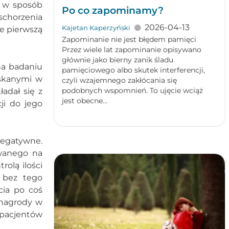
o w sposób
Po co zapominamy?
schorzenia
2026-04-13
Kajetan Kaperzyński
je pierwszą
Zapominanie nie jest błędem pamięci
Przez wiele lat zapominanie opisywano
głównie jako bierny zanik śladu
na badaniu
pamięciowego albo skutek interferencji,
yskanymi w
czyli wzajemnego zakłócania się
podobnych wspomnień. To ujęcie wciąż
adał się z
jest obecne...
ji do jego
negatywne.
owanego na
rolą ilości
 bez tego
cia po coś
 nagrody w
 pacjentów