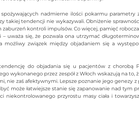
w spożywających nadmierne ilości pokarmu parametry 
rzy takiej tendencji nie wykazywali. Obniżenie sprawnośc
zaburzeń kontroli impulsów. Co więcej, pamięć robocza 
i – uważa się, że pozwala ona utrzymać długotermino
 na możliwy związek między objadaniem się a wystę
endencję do objadania się u pacjentów z chorobą P
tego wykonanego przez zespół z Włoch wskazują na to, 
mi, nie zaś afektywnymi. Lepsze poznanie jego genezy z
– być może łatwiejsze stanie się zapanowanie nad tym 
ci niekontrolowanego przyrostu masy ciała i towarzy