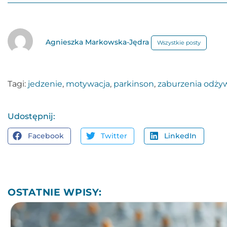
Agnieszka Markowska-Jędra
Wszystkie posty
Tagi:
jedzenie
,
motywacja
,
parkinson
,
zaburzenia odży
Udostępnij:
Facebook
Twitter
LinkedIn
OSTATNIE WPISY: