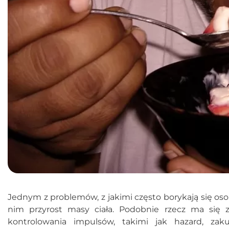
Jednym z problemów, z jakimi często borykają się osob
nim przyrost masy ciała. Podobnie rzecz ma się 
kontrolowania impulsów, takimi jak hazard, za