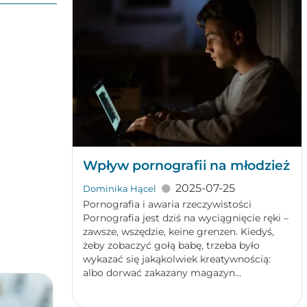
Wpływ pornografii na młodzież
2025-07-25
Dominika Hącel
Pornografia i awaria rzeczywistości
Pornografia jest dziś na wyciągnięcie ręki –
zawsze, wszędzie, keine grenzen. Kiedyś,
żeby zobaczyć gołą babę, trzeba było
wykazać się jakąkolwiek kreatywnością:
albo dorwać zakazany magazyn...