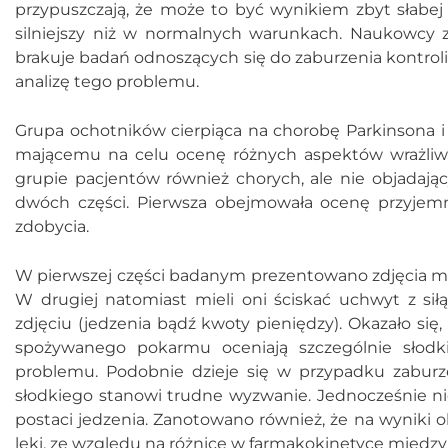
przypuszczają, że może to być wynikiem zbyt słabe
silniejszy niż w normalnych warunkach. Naukowcy z
brakuje badań odnoszących się do zaburzenia kontroli 
analizę tego problemu.
Grupa ochotników cierpiąca na chorobę Parkinsona i
mającemu na celu ocenę różnych aspektów wrażliw
grupie pacjentów również chorych, ale nie objadają
dwóch części. Pierwsza obejmowała ocenę przyjemno
zdobycia.
W pierwszej części badanym prezentowano zdjęcia m.
W drugiej natomiast mieli oni ściskać uchwyt z si
zdjęciu (jedzenia bądź kwoty pieniędzy). Okazało się,
spożywanego pokarmu oceniają szczególnie słodk
problemu. Podobnie dzieje się w przypadku zaburze
słodkiego stanowi trudne wyzwanie. Jednocześnie 
postaci jedzenia. Zanotowano również, że na wyniki
leki, ze względu na różnice w farmakokinetyce międz