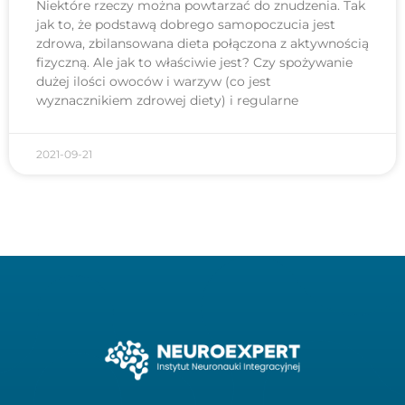
Niektóre rzeczy można powtarzać do znudzenia. Tak
jak to, że podstawą dobrego samopoczucia jest
zdrowa, zbilansowana dieta połączona z aktywnością
fizyczną. Ale jak to właściwie jest? Czy spożywanie
dużej ilości owoców i warzyw (co jest
wyznacznikiem zdrowej diety) i regularne
2021-09-21