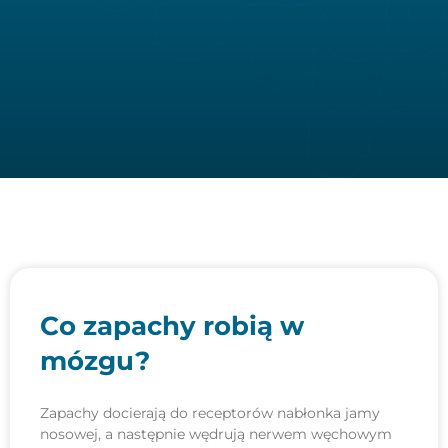
Co zapachy robią w
mózgu?
Zapachy docierają do receptorów nabłonka jamy
nosowej, a następnie wędrują nerwem węchowym