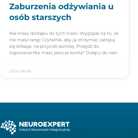
Zaburzenia odżywiania u
osób starszych
Nie masz dostępu do tych treści Wygląda na to, że
nie masz rangi Czytelnik, aby ją otrzymać zaloguj
się klikając na przycisk poniżej. Przejdź do
logowania Nie masz jeszcze konta? Dołącz do nas!
2024-08-06