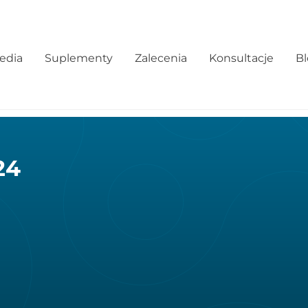
edia
Suplementy
Zalecenia
Konsultacje
B
24