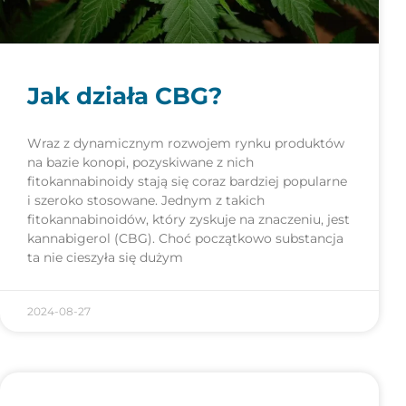
Jak działa CBG?
Wraz z dynamicznym rozwojem rynku produktów
na bazie konopi, pozyskiwane z nich
fitokannabinoidy stają się coraz bardziej popularne
i szeroko stosowane. Jednym z takich
fitokannabinoidów, który zyskuje na znaczeniu, jest
kannabigerol (CBG). Choć początkowo substancja
ta nie cieszyła się dużym
2024-08-27