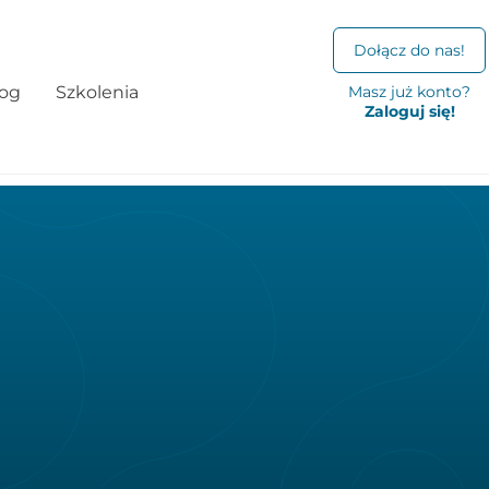
Dołącz do nas!
log
Szkolenia
Masz już konto?
Zaloguj się!