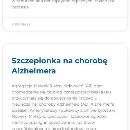
w zaburzeniach neuropsychologicznych, takich jak
depresja.
2019-06-26
Szczepionka na chorobę
Alzheimera
Agregacja blaszek β-amyloidowych (Aβ) oraz
gromadzenie się patologicznej postaci białka tau
przyczyniają się do powstawania i rozwoju
nieuleczalnej choroby Alzheimera (AD, Alzheimer’s
disease). Amerykańscy naukowcy z Uniwersytetu w
Nowym Meksyku opracowali szczepionkę, która
może zapobiegać powstawaniu splątków
neurofiblyralnych z hiperfosforylowanego