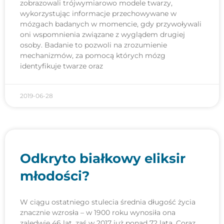
zobrazowali trójwymiarowo modele twarzy,
wykorzystując informacje przechowywane w
mózgach badanych w momencie, gdy przywoływali
oni wspomnienia związane z wyglądem drugiej
osoby. Badanie to pozwoli na zrozumienie
mechanizmów, za pomocą których mózg
identyfikuje twarze oraz
2019-06-28
Odkryto białkowy eliksir
młodości?
W ciągu ostatniego stulecia średnia długość życia
znacznie wzrosła – w 1900 roku wynosiła ona
zaledwie 46 lat, zaś w 2017 już ponad 72 lata. Coraz