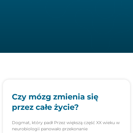
Czy mózg zmienia się
przez całe życie?
Dogmat, który padł Przez większą część XX wieku w
neurobiologii panowało przekonanie