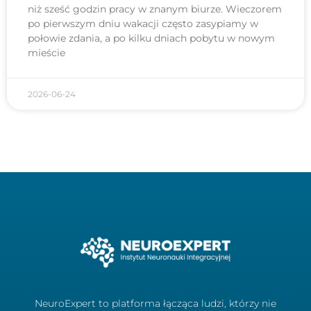
niż sześć godzin pracy w znanym biurze. Wieczorem
po pierwszym dniu wakacji często zasypiamy w
połowie zdania, a po kilku dniach pobytu w nowym
mieście
2026-06-24
NeuroExpert to platforma łącząca ludzi, którzy nie