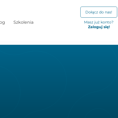
Dołącz do nas!
log
Szkolenia
Masz już konto?
Zaloguj się!