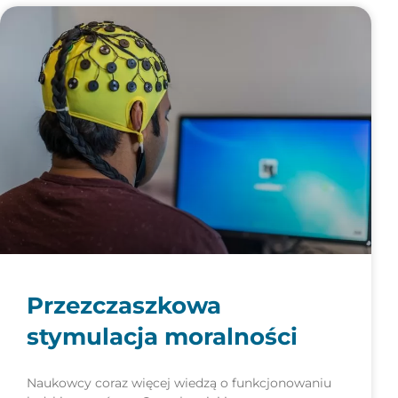
Przezczaszkowa
stymulacja moralności
Naukowcy coraz więcej wiedzą o funkcjonowaniu