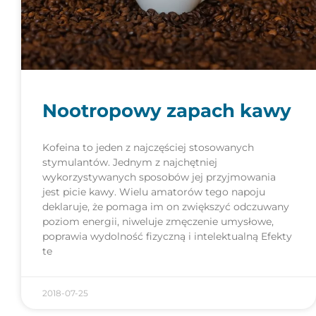
Nootropowy zapach kawy
Kofeina to jeden z najczęściej stosowanych
stymulantów. Jednym z najchętniej
wykorzystywanych sposobów jej przyjmowania
jest picie kawy. Wielu amatorów tego napoju
deklaruje, że pomaga im on zwiększyć odczuwany
poziom energii, niweluje zmęczenie umysłowe,
poprawia wydolność fizyczną i intelektualną Efekty
te
2018-07-25