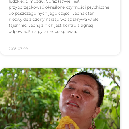
ludzkiego mózgu. Coraz łatwiej jest
przyporządkować określone czynności psychiczne
do poszczególnych jego części. Jednak ten
niezwykle złożony narząd wciąż skrywa wiele
tajemnic. Jedną z nich jest kontrola agresji i
odpowiedź na pytanie: co sprawia,
2018-07-09