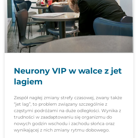
Neurony VIP w walce z jet
lagiem
Zespół nagłej zmiany strefy czasowej, zwany także
“jet lag”, to problem związany szczególnie z
częstymi podróżami na duże odległości. Wynika z
trudności w zaadaptowaniu się organizmu do
nowych godzin wschodu i zachodu słońca oraz
wynikającej z nich zmiany rytmu dobowego.