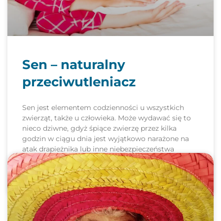
Sen – naturalny
przeciwutleniacz
Sen jest elementem codzienności u wszystkich
zwierząt, także u człowieka. Może wydawać się to
nieco dziwne, gdyż śpiące zwierzę przez kilka
godzin w ciągu dnia jest wyjątkowo narażone na
atak drapieżnika lub inne niebezpieczeństwa
występujące w środowisku. Jednak wyniki badań
2018-07-18