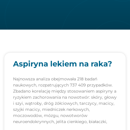
Aspiryna lekiem na raka?
Najnowsza analiza obejmowała 218 badań
naukowych, rozpatrujących 737 409 przypadków.
Zbadano korelację między stosowaniem aspiryny a
ryzykiem zachorowania na nowotwór: skóry, głowy
i szyi, wątroby, dróg żółciowych, tarczycy, macicy,
szyjki macicy, miedniczek nerkowych,
moczowodów, mózgu, nowotworów
neuroendokrynnych, jelita cienkiego, białaczki,