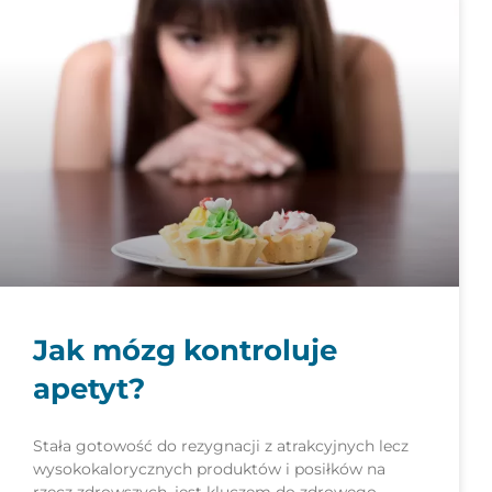
Jak mózg kontroluje
apetyt?
Stała gotowość do rezygnacji z atrakcyjnych lecz
wysokokalorycznych produktów i posiłków na
rzecz zdrowszych, jest kluczem do zdrowego