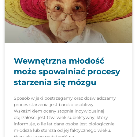
Wewnętrzna młodość
może spowalniać procesy
starzenia się mózgu
Sposób w jaki postrzegamy oraz doświadczamy
proces starzenia jest bardzo osobliwy.
Wskaźnikiem oceny stopnia indywidualnej
dojrzałości jest tzw. wiek subiektywny, który
informuje, o ile lat dana osoba jest biologicznie
młodsza lub starsza od jej faktycznego wieku.
Warunkuje on podatność na