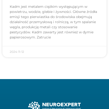
Kadm jest metalem ciężkim występującym w
powietrzu, wodzie, glebie i żywności. Główne źródła
emisji tego pierwiastka do środowiska obejmują
działalność przemysłową i rolniczą, w tym spalanie
węgla, produkcję metali czy stosowanie
pestycydów. Kadm zawarty jest również w dymie
papierosowym. Zatrucie
2024-11-12