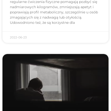
regularne ćwiczenia fizyczne pomagają pozbyć się
nadmiarowych kilogramów, zmniejszają apetyt i
poprawiają profil metaboliczny, szczególnie u osób
zmagających się z nadwagą lub otyłością.
Udowodniono też, że są korzystne dla
2022-06-23