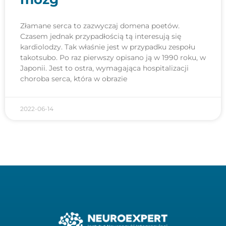
Złamane serca to zazwyczaj domena poetów.
Czasem jednak przypadłością tą interesują się
kardiolodzy. Tak właśnie jest w przypadku zespołu
takotsubo. Po raz pierwszy opisano ją w 1990 roku, w
Japonii. Jest to ostra, wymagająca hospitalizacji
choroba serca, która w obrazie
2022-06-14