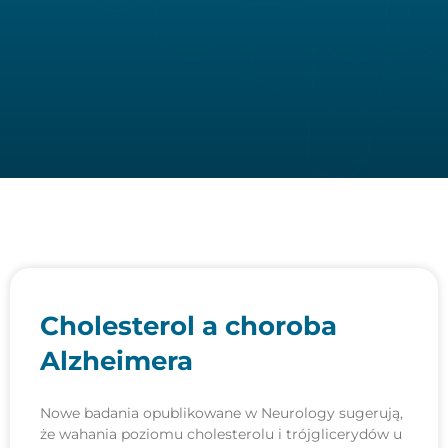
Cholesterol a choroba
Alzheimera
Nowe badania opublikowane w Neurology sugerują,
że wahania poziomu cholesterolu i trójglicerydów u