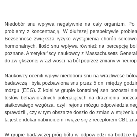
Niedobór snu wpływa negatywnie na cały organizm. Po 
problemy z koncentracją. W dłuższej perspektywie prob
Bezsenność zwiększa ryzyko wystąpienia chorób sercowo-
hormonalnych. Ilość snu wpływa również na percepcję bó
poznane. Amerykańscy naukowcy z Massachusetts General Ho
do zwiększonej wrażliwości na ból poprzez zmiany w neurop
Naukowcy ocenili wpływ niedoboru snu na wrażliwość bólow
badawczą i była pozbawiona snu przez 5 dni między godzin
mózgu (EEG). Z kolei w grupie kontrolnej sen pozostał ni
testów behawioralnych polegających na drażnieniu bodźc
siatkowatego wzgórza, czyli rejonu mózgu odpowiedzialneg
sprawdzili, czy w tym obszarze doszło do zmian w stężeni
ta jest endokannabinoidem i wiąże się z receptorem CB1 z
W grupie badawczej próg bólu w odpowiedzi na bodźce by