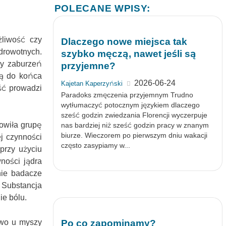
POLECANE WPISY:
żliwość czy
Dlaczego nowe miejsca tak
drowotnych.
szybko męczą, nawet jeśli są
zy zaburzeń
przyjemne?
są do końca
2026-06-24
Kajetan Kaperzyński
ść prowadzi
Paradoks zmęczenia przyjemnym Trudno
wytłumaczyć potocznym językiem dlaczego
sześć godzin zwiedzania Florencji wyczerpuje
owiła grupę
nas bardziej niż sześć godzin pracy w znanym
biurze. Wieczorem po pierwszym dniu wakacji
j czynności
często zasypiamy w...
przy użyciu
ności jądra
nie badacze
 Substancja
e bólu.
owo u myszy
Po co zapominamy?