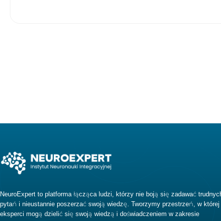
NeuroExpert to platforma łącząca ludzi, którzy nie boją się zadawać trudnyc
pytań i nieustannie poszerzać swoją wiedzę. Tworzymy przestrzeń, w której
eksperci mogą dzielić się swoją wiedzą i doświadczeniem w zakresie