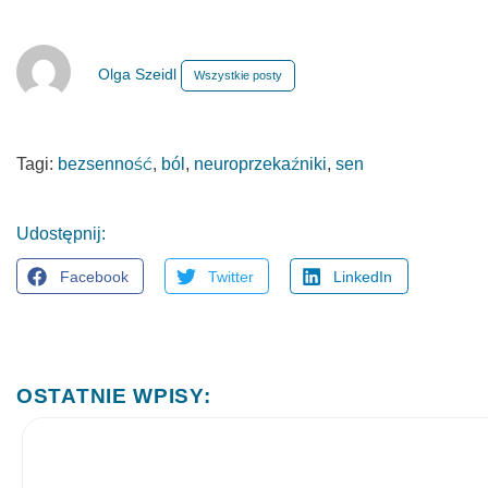
Olga Szeidl
Wszystkie posty
Tagi:
bezsenność
,
ból
,
neuroprzekaźniki
,
sen
Udostępnij:
Facebook
Twitter
LinkedIn
OSTATNIE WPISY: