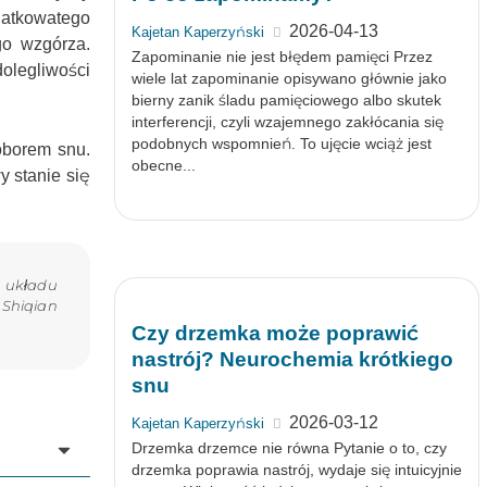
iatkowatego
2026-04-13
Kajetan Kaperzyński
go wzgórza.
Zapominanie nie jest błędem pamięci Przez
olegliwości
wiele lat zapominanie opisywano głównie jako
bierny zanik śladu pamięciowego albo skutek
interferencji, czyli wzajemnego zakłócania się
podobnych wspomnień. To ujęcie wciąż jest
oborem snu.
obecne...
y stanie się
 układu
Shiqian
Czy drzemka może poprawić
nastrój? Neurochemia krótkiego
snu
2026-03-12
Kajetan Kaperzyński
Drzemka drzemce nie równa Pytanie o to, czy
drzemka poprawia nastrój, wydaje się intuicyjnie