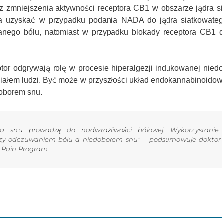
 zmniejszenia aktywności receptora CB1 w obszarze jądra s
żna uzyskać w przypadku podania NADA do jądra siatkowate
nego bólu, natomiast w przypadku blokady receptora CB1 d
tor odgrywają rolę w procesie hiperalgezji indukowanej nied
działem ludzi. Być może w przyszłości układ endokannabinoidow
oborem snu.
a snu prowadzą do nadwrażliwości bólowej. Wykorzystanie
zy odczuwaniem bólu a niedoborem snu” – podsumowuje doktor 
e Pain Program.