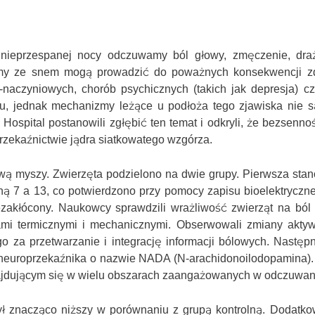
nieprzespanej nocy odczuwamy ból głowy, zmęczenie, dra
lemy ze snem mogą prowadzić do poważnych konsekwencji z
naczyniowych, chorób psychicznych (takich jak depresja) c
lu, jednak mechanizmy leżące u podłoża tego zjawiska nie 
spital postanowili zgłębić ten temat i odkryli, że bezsenno
rzekaźnictwie jądra siatkowatego wzgórza.
ą myszy. Zwierzęta podzielono na dwie grupy. Pierwsza stan
ą 7 a 13, co potwierdzono przy pomocy zapisu bioelektryczne
ezakłócony. Naukowcy sprawdzili wrażliwość zwierząt na ból 
ami termicznymi i mechanicznymi. Obserwowali zmiany aktyw
o za przetwarzanie i integrację informacji bólowych. Następ
u neuroprzekaźnika o nazwie NADA (N-arachidonoilodopamina).
najdującym się w wielu obszarach zaangażowanych w odczuwani
ł znacząco niższy w porównaniu z grupą kontrolną. Dodatk