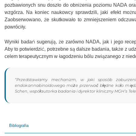
pozbawionych snu doszło do obniżenia poziomu NADA oraz
wzgórza. Na koniec naukowcy sprawdzili, jaki efekt mo
Zaobserwowano, że skutkowało to zmniejszeniem odczuwa
powróciły.
Wyniki badań sugerują, że zarówno NADA, jak i jego recep
Aby to potwierdzić, potrzebne są dalsze badania, także z u
celem terapeutycznym w łagodzeniu bólu związanego z nied
“Przedstawiamy mechanizm, w jaki sposób zaburzeni
endokannabinoidowego może przerwać błędne koło międ
Schen, współautorka badania i dyrektor kliniczny MGH’s Tel
Bibliografia