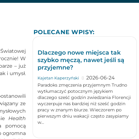
POLECANE WPISY:
Światowej
Dlaczego nowe miejsca tak
rocznie! W
szybko męczą, nawet jeśli są
arze – już
przyjemne?
ak i umysł.
2026-06-24
Kajetan Kaperzyński
Paradoks zmęczenia przyjemnym Trudno
wytłumaczyć potocznym językiem
ostanowili
dlaczego sześć godzin zwiedzania Florencji
wiązany ze
wyczerpuje nas bardziej niż sześć godzin
pracy w znanym biurze. Wieczorem po
umysłowych
pierwszym dniu wakacji często zasypiamy
mie
Health
w...
za pomocą
To ogromna