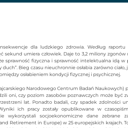
nsekwencje dla ludzkiego zdrowia. Według raportu 
ęć sekund umiera człowiek. Daje to 3,2 miliony zgonów 
e sprawność fizyczna i sprawność intelektualna idą w p
duch”. Bieg czasu nieuchronnie osłabia zarówno ciało, j
omiędzy osłabieniem kondycji fizycznej i psychicznej.
ajcarskiego Narodowego Centrum Badań Naukowych) p
wdzili oni, czy poziom zasobów poznawczych może być z
zestrzeni lat. Ponadto badali, czy spadek zdolności 
. Wyniki ich pracy zostały opublikowane w czasopiś
zie wykorzystali socjoekonomiczne dane zebrane 
 and Retirement in Europe) w 25 europejskich krajach. 