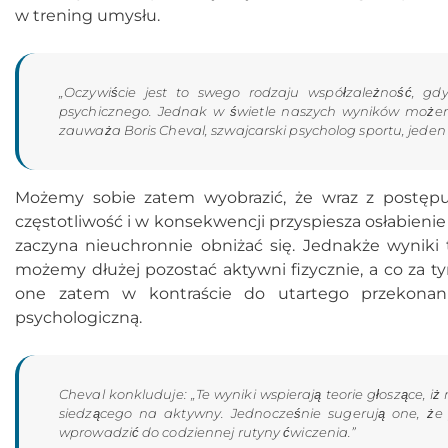
w trening umysłu.
„Oczywiście jest to swego rodzaju współzależność, g
psychicznego. Jednak w świetle naszych wyników możemy
zauważa Boris Cheval, szwajcarski psycholog sportu, jede
Możemy sobie zatem wyobrazić, że wraz z postępu
częstotliwość i w konsekwencji przyspiesza osłabienie
zaczyna nieuchronnie obniżać się. Jednakże wyniki
możemy dłużej pozostać aktywni fizycznie, a co za t
one zatem w kontraście do utartego przekonani
psychologiczną.
Cheval konkluduje: „Te wyniki wspierają teorie głoszące, i
siedzącego na aktywny. Jednocześnie sugerują one, że
wprowadzić do codziennej rutyny ćwiczenia.”