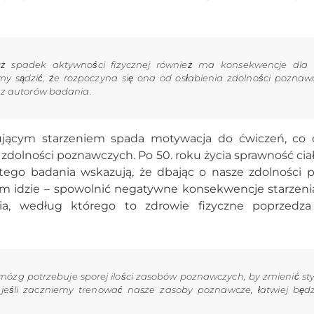
dyż spadek aktywności fizycznej również ma konsekwencje dla 
 sądzić, że rozpoczyna się ona od osłabienia zdolności poznaw
n z autorów badania.
jącym starzeniem spada motywacja do ćwiczeń, co 
 zdolności poznawczych. Po 50. roku życia sprawność cia
 tego badania wskazują, że dbając o nasze zdolności 
ym idzie – spowolnić negatywne konsekwencje starzenia 
a, według którego to zdrowie fizyczne poprzedza
ż mózg potrzebuje sporej ilości zasobów poznawczych, by zmienić styl
 jeśli zaczniemy trenować nasze zasoby poznawcze, łatwiej bę