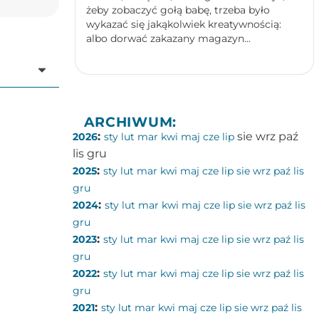
żeby zobaczyć gołą babę, trzeba było
wykazać się jakąkolwiek kreatywnością:
albo dorwać zakazany magazyn...
ARCHIWUM:
:
sie
wrz
paź
2026
sty
lut
mar
kwi
maj
cze
lip
lis
gru
:
2025
sty
lut
mar
kwi
maj
cze
lip
sie
wrz
paź
lis
gru
:
2024
sty
lut
mar
kwi
maj
cze
lip
sie
wrz
paź
lis
gru
:
2023
sty
lut
mar
kwi
maj
cze
lip
sie
wrz
paź
lis
gru
:
2022
sty
lut
mar
kwi
maj
cze
lip
sie
wrz
paź
lis
gru
:
2021
sty
lut
mar
kwi
maj
cze
lip
sie
wrz
paź
lis