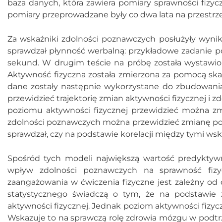
baza danych, która zawiera pomiary sprawności fizycz
pomiary przeprowadzane były co dwa lata na przestrzen
Za wskaźniki zdolności poznawczych posłużyły wynik
sprawdzał płynność werbalną: przykładowe zadanie po
sekund. W drugim teście na próbę została wystawio
Aktywność fizyczna została zmierzona za pomocą skali 
dane zostały następnie wykorzystane do zbudowania
przewidzieć trajektorię zmian aktywności fizycznej i 
poziomu aktywności fizycznej przewidzieć można zm
zdolności poznawczych można przewidzieć zmianę pozi
sprawdzał, czy na podstawie korelacji między tymi wsk
Spośród tych modeli największą wartość predyktyw
wpływ zdolności poznawczych na sprawność fizyc
zaangażowania w ćwiczenia fizyczne jest zależny o
statystycznego świadczą o tym, że na podstawie
aktywności fizycznej. Jednak poziom aktywności fizyc
Wskazuje to na sprawczą rolę zdrowia mózgu w podtrz