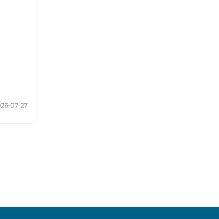
Dlaczego nuda jest dobra dla mózgu?
Kategorie:
Neurofizjologia
,
Zdolności poznawcze
026-07-27