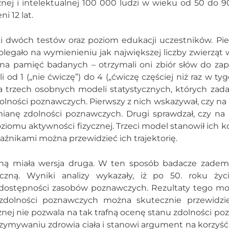
nej i intelektualnej 100 000 ludzi w wieku od 50 do 90
i 12 lat.
i dwóch testów oraz poziom edukacji uczestników. Pie
legało na wymienieniu jak największej liczby zwierząt 
na pamięć badanych – otrzymali oni zbiór słów do zap
od 1 („nie ćwiczę”) do 4 („ćwiczę częściej niż raz w tyg
 trzech osobnych modeli statystycznych, których zad
zdolności poznawczych. Pierwszy z nich wskazywał, czy n
ianę zdolności poznawczych. Drugi sprawdzał, czy na
omu aktywności fizycznej. Trzeci model stanowił ich k
aźnikami można przewidzieć ich trajektorię.
ną miała wersja druga. W ten sposób badacze zadem
zną. Wyniki analizy wykazały, iż po 50. roku życ
d dostępności zasobów poznawczych. Rezultaty tego m
 zdolności poznawczych można skutecznie przewidzi
znej nie pozwala na tak trafną ocenę stanu zdolności p
ymywaniu zdrowia ciała i stanowi argument na korzyść 