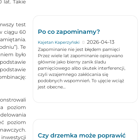
 lat. Takie
rwszy test
Po co zapominamy?
w ciągu 60
amiętania.
2026-04-13
Kajetan Kaperzyński
odniu”). Te
Zapominanie nie jest błędem pamięci
aniem było
Przez wiele lat zapominanie opisywano
a podstawie
głównie jako bierny zanik śladu
pamięciowego albo skutek interferencji,
 podstawie
czyli wzajemnego zakłócania się
ombinację:
podobnych wspomnień. To ujęcie wciąż
jest obecne...
onstrowali
ia poziom
odelowania
eć poziom
oznawczych.
Czy drzemka może poprawić
inwestycji