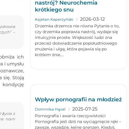
nastrój? Neurochemia
krótkiego snu
2026-03-12
Kajetan Kaperzyński
Drzemka drzemce nie równa Pytanie o to,
zdrowia
czy drzemka poprawia nastrój, wydaje się
czych” –
intuicyjnie proste. Większość ludzi zna
przecież doświadczenie popołudniowego
znużenia i ulgę, która pojawia się po
krótkim śnie....
obniża ich
ła i umysłu
poznawcze,
się. Stoją
 kondycję
Wpływ pornografii na młodzież
2025-07-25
Dominika Hącel
 życia z
Pornografia i awaria rzeczywistości
dzie nam
Pornografia jest dziś na wyciągnięcie ręki –
zawsze, wszędzie, keine grenzen. Kiedyś,