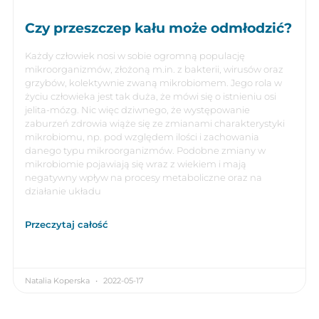
Czy przeszczep kału może odmłodzić?
Każdy człowiek nosi w sobie ogromną populację
mikroorganizmów, złożoną m.in. z bakterii, wirusów oraz
grzybów, kolektywnie zwaną mikrobiomem. Jego rola w
życiu człowieka jest tak duża, że mówi się o istnieniu osi
jelita-mózg. Nic więc dziwnego, że występowanie
zaburzeń zdrowia wiąże się ze zmianami charakterystyki
mikrobiomu, np. pod względem ilości i zachowania
danego typu mikroorganizmów. Podobne zmiany w
mikrobiomie pojawiają się wraz z wiekiem i mają
negatywny wpływ na procesy metaboliczne oraz na
działanie układu
Przeczytaj całość
Natalia Koperska
2022-05-17