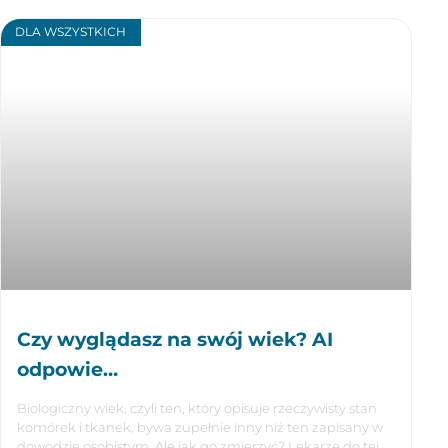
DLA WSZYSTKICH
Czy wyglądasz na swój wiek? AI
odpowie…
Biologiczny wiek, czyli ten, który opisuje rzeczywisty stan
komórek i tkanek, bywa zupełnie inny niż ten zapisany w
dowodzie osobistym. Ale jak go zmierzyć? Lekarze do tej