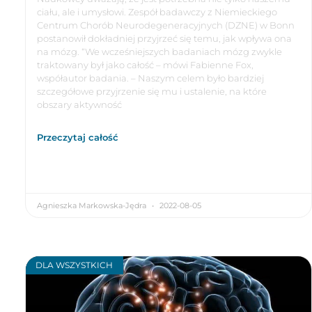
ciału, ale i umysłowi. Zespół badawczy z Niemieckiego
Centrum Chorób Neurodegeneracyjnych (DZNE) w Bonn
postanowił dokładniej przyjrzeć się temu, jak wpływa ona
na mózg. “We wcześniejszych badaniach mózg zwykle
traktowany był jako całość – mówi Fabienne Fox,
współautor badania. – Naszym celem było bardziej
szczegółowe przyjrzenie się mu i ustalenie, na które
obszary aktywność
Przeczytaj całość
Agnieszka Markowska-Jędra
2022-08-05
DLA WSZYSTKICH