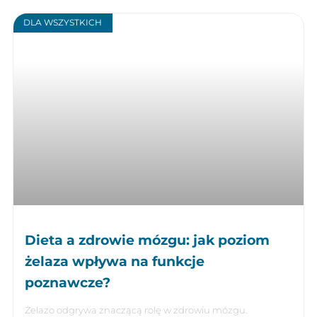
DLA WSZYSTKICH
Dieta a zdrowie mózgu: jak poziom
żelaza wpływa na funkcje
poznawcze?
Żelazo odgrywa znaczącą rolę w zdrowiu mózgu.