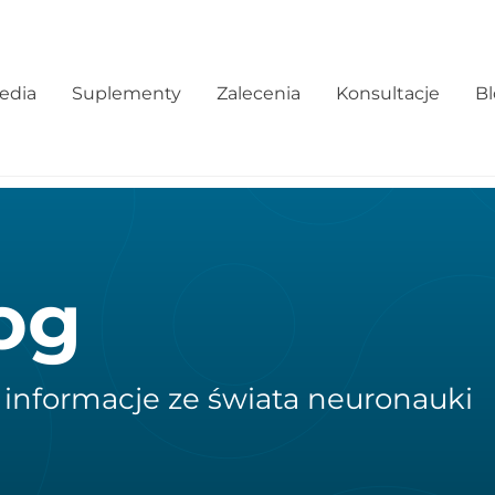
edia
Suplementy
Zalecenia
Konsultacje
B
og
 informacje ze świata neuronauki