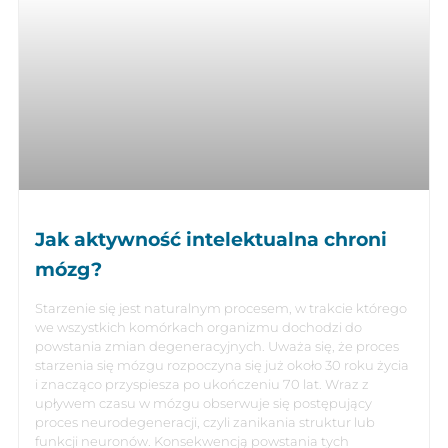
Jak aktywność intelektualna chroni
mózg?
Starzenie się jest naturalnym procesem, w trakcie którego
we wszystkich komórkach organizmu dochodzi do
powstania zmian degeneracyjnych. Uważa się, że proces
starzenia się mózgu rozpoczyna się już około 30 roku życia
i znacząco przyspiesza po ukończeniu 70 lat. Wraz z
upływem czasu w mózgu obserwuje się postępujący
proces neurodegeneracji, czyli zanikania struktur lub
funkcji neuronów. Konsekwencją powstania tych