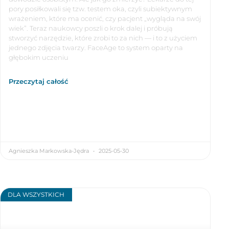
pory posiłkowali się tzw. testem oka, czyli subiektywnym
wrażeniem, które ma ocenić, czy pacjent „wygląda na swój
wiek”. Teraz naukowcy poszli o krok dalej i próbują
stworzyć narzędzie, które zrobi to za nich — i to z użyciem
jednego zdjęcia twarzy. FaceAge to system oparty na
głębokim uczeniu
Przeczytaj całość
Agnieszka Markowska-Jędra
2025-05-30
DLA WSZYSTKICH