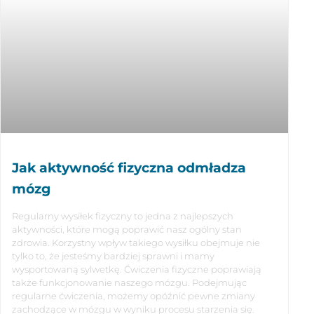
Jak aktywność fizyczna odmładza
mózg
Regularny wysiłek fizyczny to jedna z najlepszych
aktywności, które mogą poprawić nasz ogólny stan
zdrowia. Korzystny wpływ takiego wysiłku obejmuje nie
tylko to, że jesteśmy bardziej sprawni i mamy
wysportowaną sylwetkę. Ćwiczenia fizyczne poprawiają
także funkcjonowanie naszego mózgu. Podejmując
regularne ćwiczenia, możemy opóźnić pewne zmiany
zachodzące w mózgu w wyniku procesu starzenia się.