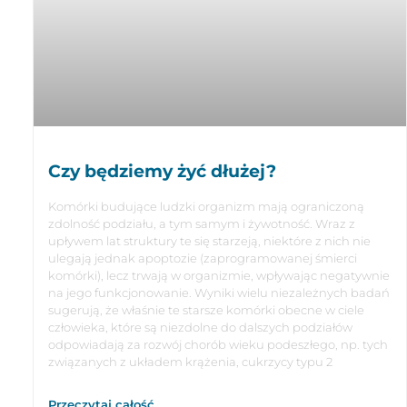
Czy będziemy żyć dłużej?
Komórki budujące ludzki organizm mają ograniczoną
zdolność podziału, a tym samym i żywotność. Wraz z
upływem lat struktury te się starzeją, niektóre z nich nie
ulegają jednak apoptozie (zaprogramowanej śmierci
komórki), lecz trwają w organizmie, wpływając negatywnie
na jego funkcjonowanie. Wyniki wielu niezależnych badań
sugerują, że właśnie te starsze komórki obecne w ciele
człowieka, które są niezdolne do dalszych podziałów
odpowiadają za rozwój chorób wieku podeszłego, np. tych
związanych z układem krążenia, cukrzycy typu 2
Przeczytaj całość