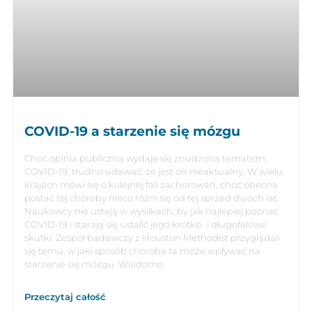
COVID-19 a starzenie się mózgu
Choć opinia publiczna wydaje się znudzona tematem
COVID-19, trudno udawać, że jest on nieaktualny. W wielu
krajach mówi się o kolejnej fali zachorowań, choć obecna
postać tej choroby nieco różni się od tej sprzed dwóch lat.
Naukowcy nie ustają w wysiłkach, by jak najlepiej poznać
COVID-19 i starają się ustalić jego krótko- i długofalowe
skutki. Zespół badawczy z Houston Methodist przyglądali
się temu, w jaki sposób choroba ta może wpływać na
starzenie się mózgu. Wiadomo
Przeczytaj całość