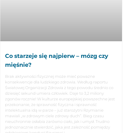
Co starzeje się najpierw – mózg czy
mięśnie?
Brak aktywności fizycznej może mieć poważne
konsekwencje dla ludzkiego zdrowia. Według raportu
Światowej Organizacji Zdrowia z tego powodu średnio co
dziesięć sekund umiera człowiek. Daje to 3,2 miliony
zgonów rocznie! W kulturze europejskiej powszechne jest
przekonanie, że sprawność fizyczna i sprawność
intelektualna idą w parze – już starożytni Rzymianie
mawiali „w zdrowym ciele zdrowy duch”. Bieg czasu
nieuchronnie osłabia zarówno ciało, jak i umysł. Trudno
jednoznacznie stwierdzić, jaka jest zależność pomiędzy
osłabieniem kondycji fizycznej i