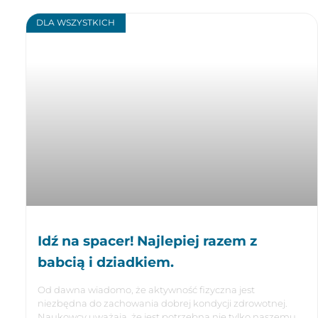
DLA WSZYSTKICH
Idź na spacer! Najlepiej razem z
babcią i dziadkiem.
Od dawna wiadomo, że aktywność fizyczna jest
niezbędna do zachowania dobrej kondycji zdrowotnej.
Naukowcy uważają, że jest potrzebna nie tylko naszemu