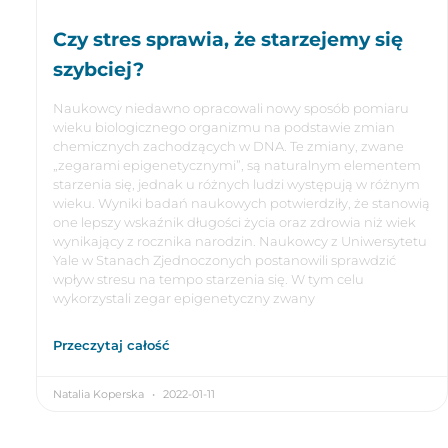
Czy stres sprawia, że starzejemy się
szybciej?
Naukowcy niedawno opracowali nowy sposób pomiaru
wieku biologicznego organizmu na podstawie zmian
chemicznych zachodzących w DNA. Te zmiany, zwane
„zegarami epigenetycznymi”, są naturalnym elementem
starzenia się, jednak u różnych ludzi występują w różnym
wieku. Wyniki badań naukowych potwierdziły, że stanowią
one lepszy wskaźnik długości życia oraz zdrowia niż wiek
wynikający z rocznika narodzin. Naukowcy z Uniwersytetu
Yale w Stanach Zjednoczonych postanowili sprawdzić
wpływ stresu na tempo starzenia się. W tym celu
wykorzystali zegar epigenetyczny zwany
Przeczytaj całość
Natalia Koperska
2022-01-11