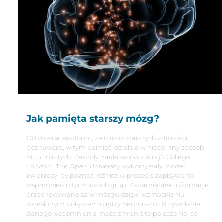
Jak pamięta starszy mózg?
Od dawna wiadomo, że u osób starszych zdolności
poznawcze, w tym pamięć, działają w nieco inny sposób
niż u młodych. Zespoły naukowców z King’s College
London i The Open University wykorzystały model
zwierzęcy, by poznać różnice w procesie zapisywania
wspomnień u tych dwóch grup. Zapamiętane informacje
przechowywane są w mózgu dzięki wzmocnieniu
określonych połączeń między neuronami. Przywołanie
danego wspomnienia może zmienić te połączenia, co