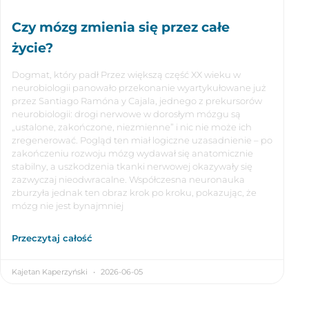
Czy mózg zmienia się przez całe
życie?
Dogmat, który padł Przez większą część XX wieku w
neurobiologii panowało przekonanie wyartykułowane już
przez Santiago Ramóna y Cajala, jednego z prekursorów
neurobiologii: drogi nerwowe w dorosłym mózgu są
„ustalone, zakończone, niezmienne” i nic nie może ich
zregenerować. Pogląd ten miał logiczne uzasadnienie – po
zakończeniu rozwoju mózg wydawał się anatomicznie
stabilny, a uszkodzenia tkanki nerwowej okazywały się
zazwyczaj nieodwracalne. Współczesna neuronauka
zburzyła jednak ten obraz krok po kroku, pokazując, że
mózg nie jest bynajmniej
Przeczytaj całość
Kajetan Kaperzyński
2026-06-05