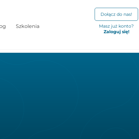
Dołącz do nas!
log
Szkolenia
Masz już konto?
Zaloguj się!