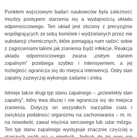
Punktem wyjściowym badań naukowców była zależność
między postępem starzenia się a wydajnością układu
odpornościowego. Ten układ jest złożony z precyzyjnie
współgrających ze sobą komórek i wydzielanych przez nie
substancji chemicznych, które pomagają nam radzić sobie
z zagrożeniami takimi jak zranienia bądź infekcje. Reakcja
układu odpornościowego zwana „ostrym stanem
zapalnym” przebiega szybko i intensywniem, a jej
rozległość ogranicza się do miejsca interwencji. Ostry stan
zapalny zazwyczaj wykonuje zadanie i znika.
Istnieje także drugi typ stanu zapalnego – „przewlekły stan
zapalny”, który trwa dłużej i nie ogranicza się do miejsca
zranienia. Dotyczy on wszystkich narządów ciała i
zwiększa podatność organizmu na zachorowania – m. in.
na nowotwór, zawał mięśnia sercowego lub udar mózgu.
Ten typ stanu zapalnego występuje znacznie częściej u
starszych osób niż u młodych. Jednak do tej pory nie