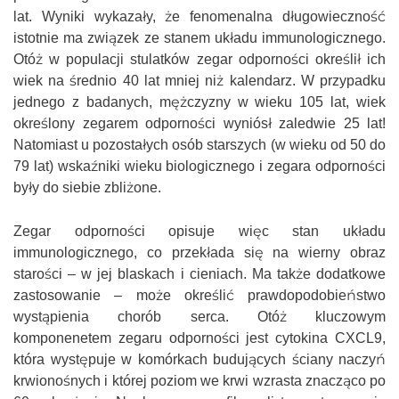
lat. Wyniki wykazały, że fenomenalna długowieczność
istotnie ma związek ze stanem układu immunologicznego.
Otóż w populacji stulatków zegar odporności określił ich
wiek na średnio 40 lat mniej niż kalendarz. W przypadku
jednego z badanych, mężczyzny w wieku 105 lat, wiek
określony zegarem odporności wyniósł zaledwie 25 lat!
Natomiast u pozostałych osób starszych (w wieku od 50 do
79 lat) wskaźniki wieku biologicznego i zegara odporności
były do siebie zbliżone.
Zegar odporności opisuje więc stan układu
immunologicznego, co przekłada się na wierny obraz
starości – w jej blaskach i cieniach. Ma także dodatkowe
zastosowanie – może określić prawdopodobieństwo
wystąpienia chorób serca. Otóż kluczowym
komponenetem zegaru odporności jest cytokina CXCL9,
która występuje w komórkach budujących ściany naczyń
krwionośnych i której poziom we krwi wzrasta znacząco po