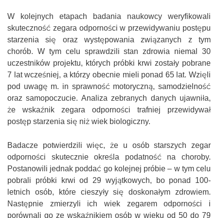
W kolejnych etapach badania naukowcy weryfikowali
skuteczność zegara odporności w przewidywaniu postępu
starzenia się oraz występowania związanych z tym
chorób. W tym celu sprawdzili stan zdrowia niemal 30
uczestników projektu, których próbki krwi zostały pobrane
7 lat wcześniej, a którzy obecnie mieli ponad 65 lat. Wzięli
pod uwagę m. in sprawność motoryczną, samodzielność
oraz samopoczucie. Analiza zebranych danych ujawniła,
że wskaźnik zegara odporności trafniej przewidywał
postęp starzenia się niż wiek biologiczny.
Badacze potwierdzili więc, że u osób starszych zegar
odporności skutecznie określa podatność na choroby.
Postanowili jednak poddać go kolejnej próbie – w tym celu
pobrali próbki krwi od 29 wyjątkowych, bo ponad 100-
letnich osób, które cieszyły się doskonałym zdrowiem.
Następnie zmierzyli ich wiek zegarem odporności i
porównali go ze wskaźnikiem osób w wieku od 50 do 79