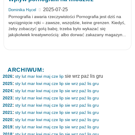
2025-07-25
Dominika Hącel
Pornografia i awaria rzeczywistości Pornografia jest dziś na
wyciągnięcie ręki – zawsze, wszędzie, keine grenzen. Kiedyś,
żeby zobaczyć gołą babę, trzeba było wykazać się
jakąkolwiek kreatywnością: albo dorwać zakazany magazyn...
ARCHIWUM:
:
sie
wrz
paź
lis
gru
2026
sty
lut
mar
kwi
maj
cze
lip
:
2025
sty
lut
mar
kwi
maj
cze
lip
sie
wrz
paź
lis
gru
:
2024
sty
lut
mar
kwi
maj
cze
lip
sie
wrz
paź
lis
gru
:
2023
sty
lut
mar
kwi
maj
cze
lip
sie
wrz
paź
lis
gru
:
2022
sty
lut
mar
kwi
maj
cze
lip
sie
wrz
paź
lis
gru
:
2021
sty
lut
mar
kwi
maj
cze
lip
sie
wrz
paź
lis
gru
:
2020
sty
lut
mar
kwi
maj
cze
lip
sie
wrz
paź
lis
gru
:
2019
sty
lut
mar
kwi
maj
cze
lip
sie
wrz
paź
lis
gru
:
2018
sty
lut
mar
kwi
maj
cze
lip
sie
wrz
paź
lis
gru