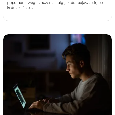
popołudniowego znużenia i ulgę, która pojawia się po
krótkim śnie....