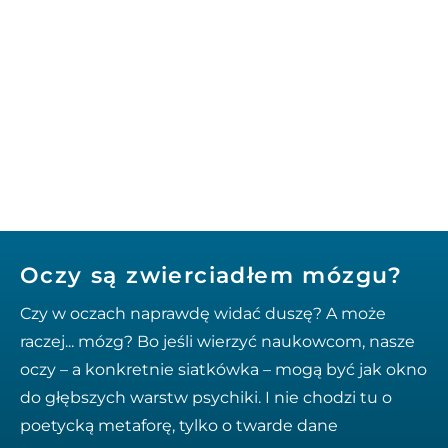
Oczy są zwierciadłem mózgu?
Czy w oczach naprawdę widać duszę? A może
raczej... mózg? Bo jeśli wierzyć naukowcom, nasze
oczy – a konkretnie siatkówka – mogą być jak okno
do głębszych warstw psychiki. I nie chodzi tu o
poetycką metaforę, tylko o twarde dane