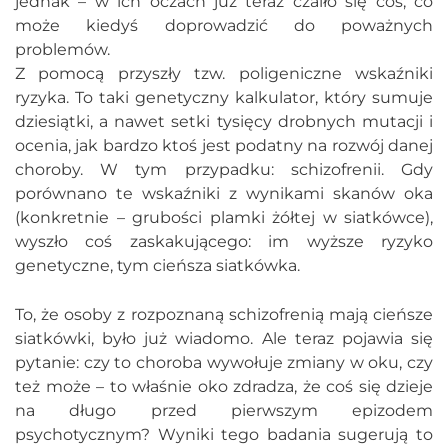
jednak – w ich oczach już teraz czaiło się coś, co
może kiedyś doprowadzić do poważnych
problemów.
Z pomocą przyszły tzw. poligeniczne wskaźniki
ryzyka. To taki genetyczny kalkulator, który sumuje
dziesiątki, a nawet setki tysięcy drobnych mutacji i
ocenia, jak bardzo ktoś jest podatny na rozwój danej
choroby. W tym przypadku: schizofrenii. Gdy
porównano te wskaźniki z wynikami skanów oka
(konkretnie – grubości plamki żółtej w siatkówce),
wyszło coś zaskakującego: im wyższe ryzyko
genetyczne, tym cieńsza siatkówka.
To, że osoby z rozpoznaną schizofrenią mają cieńsze
siatkówki, było już wiadomo. Ale teraz pojawia się
pytanie: czy to choroba wywołuje zmiany w oku, czy
też może – to właśnie oko zdradza, że coś się dzieje
na długo przed pierwszym epizodem
psychotycznym? Wyniki tego badania sugerują to