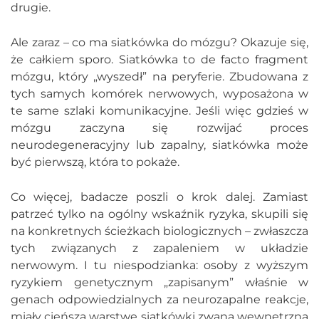
drugie.
Ale zaraz – co ma siatkówka do mózgu? Okazuje się,
że całkiem sporo. Siatkówka to de facto fragment
mózgu, który „wyszedł” na peryferie. Zbudowana z
tych samych komórek nerwowych, wyposażona w
te same szlaki komunikacyjne. Jeśli więc gdzieś w
mózgu zaczyna się rozwijać proces
neurodegeneracyjny lub zapalny, siatkówka może
być pierwszą, która to pokaże.
Co więcej, badacze poszli o krok dalej. Zamiast
patrzeć tylko na ogólny wskaźnik ryzyka, skupili się
na konkretnych ścieżkach biologicznych – zwłaszcza
tych związanych z zapaleniem w układzie
nerwowym. I tu niespodzianka: osoby z wyższym
ryzykiem genetycznym „zapisanym” właśnie w
genach odpowiedzialnych za neurozapalne reakcje,
miały cieńszą warstwę siatkówki zwaną wewnętrzną