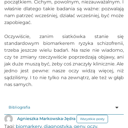
początkiem. Cichym, powolnym, niezauważalnym. I
właśnie dlatego takie badania są ważne: pozwalają
nam patrzeć wcześniej, działać wcześniej, być może
zapobiegać.
Oczywiście, zanim siatkówka stanie się
standardowym biomarkerem ryzyka schizofrenii,
trzeba jeszcze wielu badań. Na razie nie wiadomo,
czy te zmiany rzeczywiście poprzedzają objawy, ani
jak duże muszą być, żeby coś znaczyły klinicznie. Ale
jedno jest pewne: nasze oczy widzą więcej, niż
sądziliśmy. I to nie tylko na zewnątrz, ale też w głąb
nas samych.
Bibliografia
Agnieszka Markowska-Jędra
Wszystkie posty
Tagi:
biomarkery
,
diagnostyka
,
geny
,
oczy
,