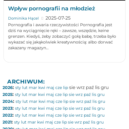
Wpływ pornografii na młodzież
2025-07-25
Dominika Hącel
Pornografia i awaria rzeczywistości Pornografia jest
dziś na wyciągnięcie ręki – zawsze, wszędzie, keine
grenzen. Kiedyś, żeby zobaczyć gołą babę, trzeba było
wykazać się jakąkolwiek kreatywnością: albo dorwać
zakazany magazyn...
ARCHIWUM:
:
sie
wrz
paź
lis
gru
2026
sty
lut
mar
kwi
maj
cze
lip
:
2025
sty
lut
mar
kwi
maj
cze
lip
sie
wrz
paź
lis
gru
:
2024
sty
lut
mar
kwi
maj
cze
lip
sie
wrz
paź
lis
gru
:
2023
sty
lut
mar
kwi
maj
cze
lip
sie
wrz
paź
lis
gru
:
2022
sty
lut
mar
kwi
maj
cze
lip
sie
wrz
paź
lis
gru
:
2021
sty
lut
mar
kwi
maj
cze
lip
sie
wrz
paź
lis
gru
: