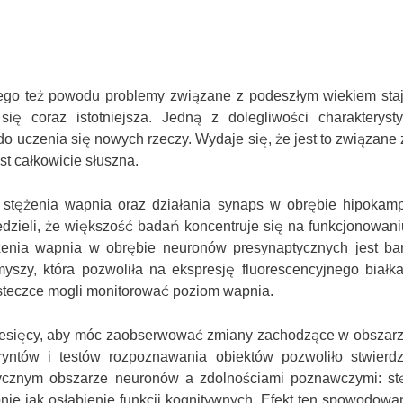
 tego też powodu problemy związane z podeszłym wiekiem staj
się coraz istotniejsza. Jedną z dolegliwości charakteryst
o uczenia się nowych rzeczy. Wydaje się, że jest to związane
t całkowicie słuszna.
e stężenia wapnia oraz działania synaps w obrębie hipokampa
dzieli, że większość badań koncentruje się na funkcjonowan
ężenia wapnia w obrębie neuronów presynaptycznych jest bar
yszy, która pozwoliła na ekspresję fluorescencyjnego białk
ąsteczce mogli monitorować poziom wapnia.
miesięcy, aby móc zaobserwować zmiany zachodzące w obszarz
yntów i testów rozpoznawania obiektów pozwoliło stwierdzi
ycznym obszarze neuronów a zdolnościami poznawczymi: st
nie jak osłabienie funkcji kognitywnych. Efekt ten spowodowa