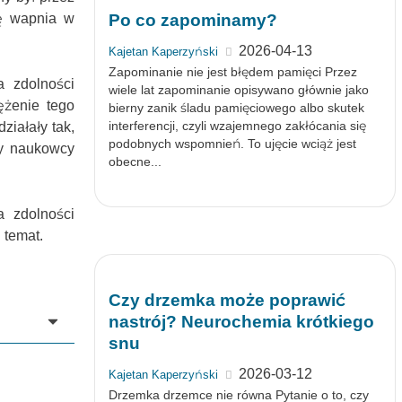
ię wapnia w
Po co zapominamy?
2026-04-13
Kajetan Kaperzyński
Zapominanie nie jest błędem pamięci Przez
 zdolności
wiele lat zapominanie opisywano głównie jako
ężenie tego
bierny zanik śladu pamięciowego albo skutek
interferencji, czyli wzajemnego zakłócania się
iałały tak,
podobnych wspomnień. To ujęcie wciąż jest
dy naukowcy
obecne...
a zdolności
 temat.
Czy drzemka może poprawić
nastrój? Neurochemia krótkiego
snu
2026-03-12
Kajetan Kaperzyński
Drzemka drzemce nie równa Pytanie o to, czy