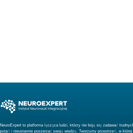
NeuroExpert to platforma łącząca ludzi, którzy nie boją się zadawać trudnyc
pytań i nieustannie poszerzać swoją wiedzę. Tworzymy przestrzeń, w której