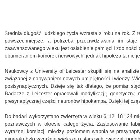
Średnia długość ludzkiego życia wzrasta z roku na rok. Z
powszechniejsze, a potrzeba przeciwdziałania im staje 
zaawansowanego wieku jest osłabienie pamięci i zdolności d
obumieraniem komórek nerwowych, jednak hipoteza ta nie jes
Naukowcy z University of Leicester skupili się na analizi
związanej z nabywaniem nowych umiejętności i wiedzy. Wie
postsynaptycznych. Dzieje się tak dlatego, że pomiar st
Badacze z Leicester opracowali modyfikację genetyczną m
presynaptycznej części neuronów hipokampa. Dzięki tej cz
Do badań wykorzystano zwierzęta w wieku 6, 12, 18 i 24 
poznawczych w okresie całego życia. Zastosowanie labir
wyraźnej korelacji między poziomem wapnia w presynapt
minerału było wyraźnie większe u starszych zwierząt, podob