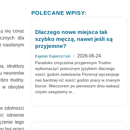
POLECANE WPISY:
ą się coraz
Dlaczego nowe miejsca tak
ycznych dla
szybko męczą, nawet jeśli są
 z nasilonym
przyjemne?
2026-06-24
Kajetan Kaperzyński
Paradoks zmęczenia przyjemnym Trudno
, struktury
wytłumaczyć potocznym językiem dlaczego
iu neuronów
sześć godzin zwiedzania Florencji wyczerpuje
dzo trudny.
nas bardziej niż sześć godzin pracy w znanym
biurze. Wieczorem po pierwszym dniu wakacji
a w obrębie
często zasypiamy w...
e zdolności
ć istnienie
ężenie tego
ny był przez