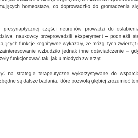
zymujących homeostazę, co doprowadziło do gromadzenia s
resynaptycznej części neuronów prowadzi do osłabienia
dziwa, naukowcy przeprowadzili eksperyment – podnieśli st
ących funkcje kognitywne wykazały, że mózgi tych zwierząt dz
 zainteresowanie wzbudziło jednak inne doświadczenie – g
ęły funkcjonować tak, jak u młodych zwierząt.
ć na strategie terapeutyczne wykorzystywane do wsparci
zbędne są dalsze badania, które pozwolą głębiej zrozumieć ten