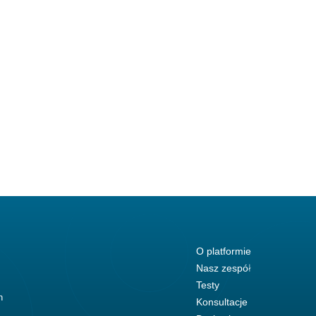
O platformie
Nasz zespół
Testy
h
Konsultacje