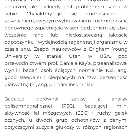
zaburzeń, ale niekiedy jest problemem sama w
sobie. Charakteryzuje się trudnościami z
zasypianiem, częstym wybudzaniem i niemożnością
ponownego zapadnięcia w sen, budzeniem się zbyt
wcześnie rano lub niedostateczną jakością
odpoczynku i wydajnością regeneracji organizmu w
czasie snu. Zespół naukowców z Brigham Young
University w stanie Utah w USA, pod
przewodnictwem prof. Daniela Kay’a, przeanalizował
wyniki badań osób śpiących normalnie (GS, ang.
good sleepers) i cierpiących na tzw. bezsenność
pierwotną (PI, ang. primary insomnia).
Badacze porównali zapisy z analizy
polisomnograficznej (PSG), badającej m.in.
aktywność fal mózgowych (EEG) i ruchy gałek
ocznych, u dwóch grup ochotników z danymi
dotyczącymi zużycia glukozy w różnych regionach