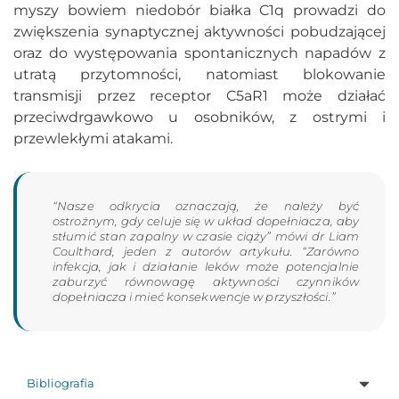
myszy bowiem niedobór białka C1q prowadzi do
zwiększenia synaptycznej aktywności pobudzającej
oraz do występowania spontanicznych napadów z
utratą przytomności, natomiast blokowanie
transmisji przez receptor C5aR1 może działać
przeciwdrgawkowo u osobników, z ostrymi i
przewlekłymi atakami.
“Nasze odkrycia oznaczają, że należy być
ostrożnym, gdy celuje się w układ dopełniacza, aby
stłumić stan zapalny w czasie ciąży” mówi dr Liam
Coulthard, jeden z autorów artykułu. “Zarówno
infekcja, jak i działanie leków może potencjalnie
zaburzyć równowagę aktywności czynników
dopełniacza i mieć konsekwencje w przyszłości.”
Bibliografia