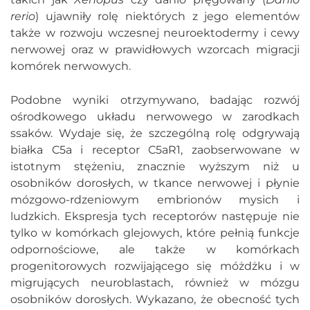
rerio
) ujawniły rolę niektórych z jego elementów
także w rozwoju wczesnej neuroektodermy i cewy
nerwowej oraz w prawidłowych wzorcach migracji
komórek nerwowych.
Podobne wyniki otrzymywano, badając rozwój
ośrodkowego układu nerwowego w zarodkach
ssaków. Wydaje się, że szczególną rolę odgrywają
białka C5a i receptor C5aR1, zaobserwowane w
istotnym stężeniu, znacznie wyższym niż u
osobników dorosłych, w tkance nerwowej i płynie
mózgowo-rdzeniowym embrionów mysich i
ludzkich. Ekspresja tych receptorów następuje nie
tylko w komórkach glejowych, które pełnią funkcje
odpornościowe, ale także w komórkach
progenitorowych rozwijającego się móżdżku i w
migrujących neuroblastach, również w mózgu
osobników dorosłych. Wykazano, że obecność tych