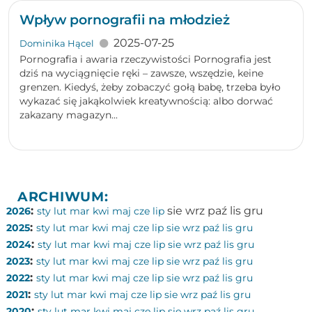
Wpływ pornografii na młodzież
2025-07-25
Dominika Hącel
Pornografia i awaria rzeczywistości Pornografia jest
dziś na wyciągnięcie ręki – zawsze, wszędzie, keine
grenzen. Kiedyś, żeby zobaczyć gołą babę, trzeba było
wykazać się jakąkolwiek kreatywnością: albo dorwać
zakazany magazyn...
ARCHIWUM:
:
sie
wrz
paź
lis
gru
2026
sty
lut
mar
kwi
maj
cze
lip
:
2025
sty
lut
mar
kwi
maj
cze
lip
sie
wrz
paź
lis
gru
:
2024
sty
lut
mar
kwi
maj
cze
lip
sie
wrz
paź
lis
gru
:
2023
sty
lut
mar
kwi
maj
cze
lip
sie
wrz
paź
lis
gru
:
2022
sty
lut
mar
kwi
maj
cze
lip
sie
wrz
paź
lis
gru
:
2021
sty
lut
mar
kwi
maj
cze
lip
sie
wrz
paź
lis
gru
:
2020
sty
lut
mar
kwi
maj
cze
lip
sie
wrz
paź
lis
gru