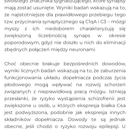
swoistego znacznika sygnalizującego, które synapsy
mają zostać usunięte. Wyniki badań wskazują na to,
że najistotniejsze dla prawidłowego przebiegu tego
tzw. przycinania synaptycznego są C1qA i C3 – mózgi
myszy z ich niedoborem charakteryzują się
zwiększoną liczebnością synaps w okresie
poporodowym, gdyż nie doszło u nich do eliminacji
zbędnych połączeń między neuronami.
Choć obecnie brakuje bezpośrednich dowodów,
wyniki licznych badań wskazują na to, że zaburzenia
funkcjonowania układu dopełniacza podczas życia
płodowego mogą wpływać na rozwój schorzeń
związanych z nieprawidłową pracą mózgu. Istnieją
przesłanki, że ryzyko wystąpienia schizofrenii jest
zwiększone u osób, u których ekspresja białka C4a
jest podwyższona, podobnie jak ekspresja innych
składników dopełniacza. Dowody te są jednak
obecne, jeśli chodzi o ryzyko rozwoju epilepsji. U