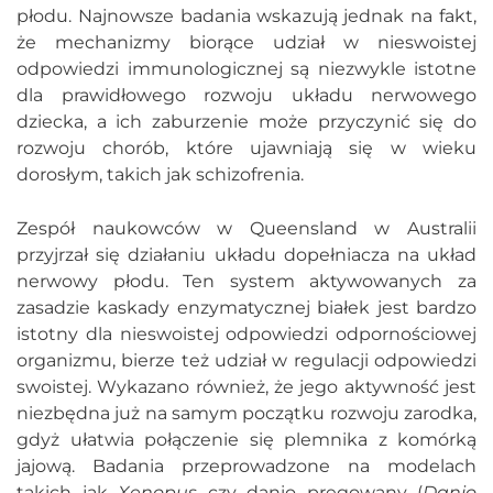
płodu. Najnowsze badania wskazują jednak na fakt,
że mechanizmy biorące udział w nieswoistej
odpowiedzi immunologicznej są niezwykle istotne
dla prawidłowego rozwoju układu nerwowego
dziecka, a ich zaburzenie może przyczynić się do
rozwoju chorób, które ujawniają się w wieku
dorosłym, takich jak schizofrenia.
Zespół naukowców w Queensland w Australii
przyjrzał się działaniu układu dopełniacza na układ
nerwowy płodu. Ten system aktywowanych za
zasadzie kaskady enzymatycznej białek jest bardzo
istotny dla nieswoistej odpowiedzi odpornościowej
organizmu, bierze też udział w regulacji odpowiedzi
swoistej. Wykazano również, że jego aktywność jest
niezbędna już na samym początku rozwoju zarodka,
gdyż ułatwia połączenie się plemnika z komórką
jajową. Badania przeprowadzone na modelach
takich jak
Xenopus
czy danio pręgowany (
Danio