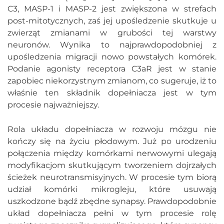
C3, MASP-1 i MASP-2 jest zwiększona w strefach
post-mitotycznych, zaś jej upośledzenie skutkuje u
zwierząt zmianami w grubości tej warstwy
neuronów. Wynika to najprawdopodobniej z
upośledzenia migracji nowo powstałych komórek.
Podanie agonisty receptora C3aR jest w stanie
zapobiec niekorzystnym zmianom, co sugeruje, iż to
właśnie ten składnik dopełniacza jest w tym
procesie najważniejszy.
Rola układu dopełniacza w rozwoju mózgu nie
kończy się na życiu płodowym. Już po urodzeniu
połączenia między komórkami nerwowymi ulegają
modyfikacjom skutkującym tworzeniem dojrzałych
ścieżek neurotransmisyjnych. W procesie tym biorą
udział komórki mikrogleju, które usuwają
uszkodzone bądź zbędne synapsy. Prawdopodobnie
układ dopełniacza pełni w tym procesie rolę