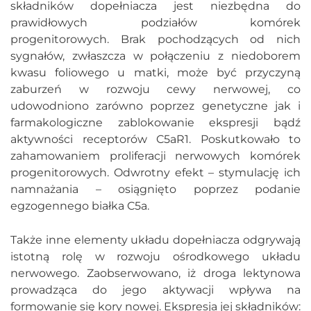
składników dopełniacza jest niezbędna do
prawidłowych podziałów komórek
progenitorowych. Brak pochodzących od nich
sygnałów, zwłaszcza w połączeniu z niedoborem
kwasu foliowego u matki, może być przyczyną
zaburzeń w rozwoju cewy nerwowej, co
udowodniono zarówno poprzez genetyczne jak i
farmakologiczne zablokowanie ekspresji bądź
aktywności receptorów C5aR1. Poskutkowało to
zahamowaniem proliferacji nerwowych komórek
progenitorowych. Odwrotny efekt – stymulację ich
namnażania – osiągnięto poprzez podanie
egzogennego białka C5a.
Także inne elementy układu dopełniacza odgrywają
istotną rolę w rozwoju ośrodkowego układu
nerwowego. Zaobserwowano, iż droga lektynowa
prowadząca do jego aktywacji wpływa na
formowanie się kory nowej. Ekspresja jej składników: