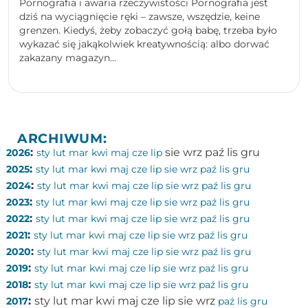
Pornografia i awaria rzeczywistości Pornografia jest
dziś na wyciągnięcie ręki – zawsze, wszędzie, keine
grenzen. Kiedyś, żeby zobaczyć gołą babę, trzeba było
wykazać się jakąkolwiek kreatywnością: albo dorwać
zakazany magazyn...
ARCHIWUM:
:
sie
wrz
paź
lis
gru
2026
sty
lut
mar
kwi
maj
cze
lip
:
2025
sty
lut
mar
kwi
maj
cze
lip
sie
wrz
paź
lis
gru
:
2024
sty
lut
mar
kwi
maj
cze
lip
sie
wrz
paź
lis
gru
:
2023
sty
lut
mar
kwi
maj
cze
lip
sie
wrz
paź
lis
gru
:
2022
sty
lut
mar
kwi
maj
cze
lip
sie
wrz
paź
lis
gru
:
2021
sty
lut
mar
kwi
maj
cze
lip
sie
wrz
paź
lis
gru
:
2020
sty
lut
mar
kwi
maj
cze
lip
sie
wrz
paź
lis
gru
:
2019
sty
lut
mar
kwi
maj
cze
lip
sie
wrz
paź
lis
gru
:
2018
sty
lut
mar
kwi
maj
cze
lip
sie
wrz
paź
lis
gru
:
sty
lut
mar
kwi
maj
cze
lip
sie
wrz
2017
paź
lis
gru