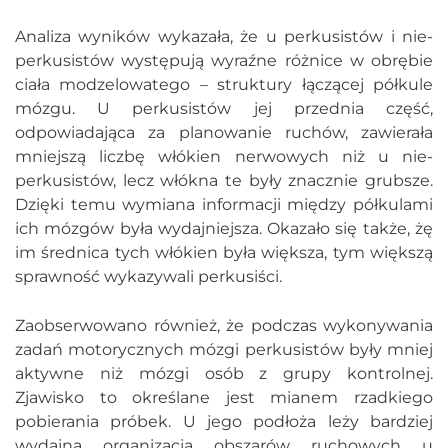
Analiza wyników wykazała, że u perkusistów i nie-
perkusistów występują wyraźne różnice w obrębie
ciała modzelowatego – struktury łączącej półkule
mózgu. U perkusistów jej przednia część,
odpowiadająca za planowanie ruchów, zawierała
mniejszą liczbę włókien nerwowych niż u nie-
perkusistów, lecz włókna te były znacznie grubsze.
Dzięki temu wymiana informacji między półkulami
ich mózgów była wydajniejsza. Okazało się także, żę
im średnica tych włókien była większa, tym większą
sprawność wykazywali perkusiści.
Zaobserwowano również, że podczas wykonywania
zadań motorycznych mózgi perkusistów były mniej
aktywne niż mózgi osób z grupy kontrolnej.
Zjawisko to określane jest mianem rzadkiego
pobierania próbek. U jego podłoża leży bardziej
wydajna organizacja obszarów ruchowych u