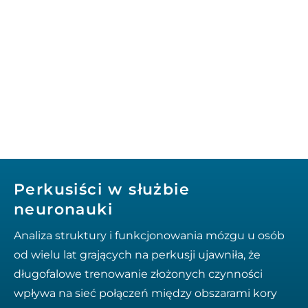
Perkusiści w służbie
neuronauki
Analiza struktury i funkcjonowania mózgu u osób
od wielu lat grających na perkusji ujawniła, że
długofalowe trenowanie złożonych czynności
wpływa na sieć połączeń między obszarami kory