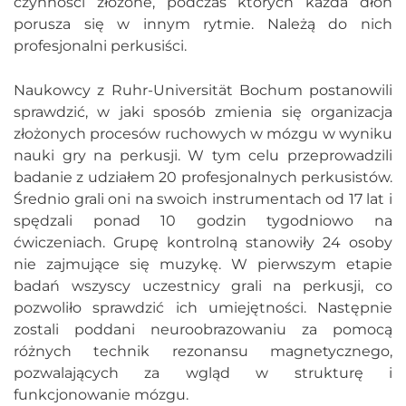
czynności złożone, podczas których każda dłoń
porusza się w innym rytmie. Należą do nich
profesjonalni perkusiści.
Naukowcy z Ruhr-Universität Bochum postanowili
sprawdzić, w jaki sposób zmienia się organizacja
złożonych procesów ruchowych w mózgu w wyniku
nauki gry na perkusji. W tym celu przeprowadzili
badanie z udziałem 20 profesjonalnych perkusistów.
Średnio grali oni na swoich instrumentach od 17 lat i
spędzali ponad 10 godzin tygodniowo na
ćwiczeniach. Grupę kontrolną stanowiły 24 osoby
nie zajmujące się muzykę. W pierwszym etapie
badań wszyscy uczestnicy grali na perkusji, co
pozwoliło sprawdzić ich umiejętności. Następnie
zostali poddani neuroobrazowaniu za pomocą
różnych technik rezonansu magnetycznego,
pozwalających za wgląd w strukturę i
funkcjonowanie mózgu.