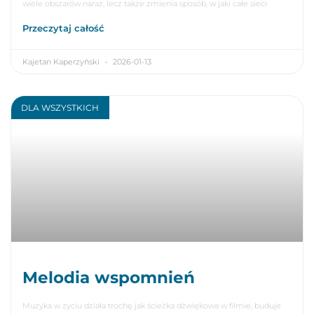
wiele obszarów naraz, lecz także zmienia sposób, w jaki całe sieci
Przeczytaj całość
Kajetan Kaperzyński
2026-01-13
DLA WSZYSTKICH
Melodia wspomnień
Muzyka w życiu działa trochę jak ścieżka dźwiękowa w filmie, buduje