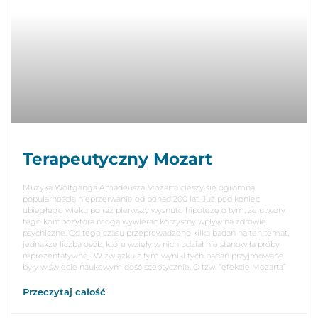
Terapeutyczny Mozart
Muzyka Wolfganga Amadeusza Mozarta cieszy się ogromną
popularnością nieprzerwanie od ponad 200 lat. Już pod koniec
ubiegłego wieku po raz pierwszy wysnuto hipotezę o tym, że utwory
tego kompozytora mogą wywierać korzystny wpływ na zdrowie
psychiczne. Od tego czasu przeprowadzono kilka badań na ten temat,
jednakże liczba osób, które wzięły w nich udział nie stanowiła próby
reprezentatywnej. W związku z tym wyniki tych badań przyjmowane
były w świecie naukowym dość sceptycznie. O tzw. “efekcie Mozarta”
Przeczytaj całość