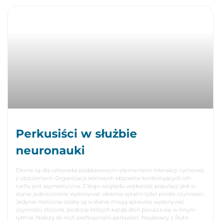
Perkusiści w służbie
neuronauki
Dłonie są dla człowieka podstawowym elementem interakcji ruchowej
z otoczeniem. Organizacja korowych obszarów kontrolujących ich
ruchy jest asymetryczna. Z tego względu większość populacji jest w
stanie jednocześnie wykonywać obiema rękami tylko proste czynności.
Jedynie nieliczne osoby są w stanie mogą sprawnie wykonywać
czynności złożone, podczas których każda dłoń porusza się w innym
rytmie. Należą do nich profesjonalni perkusiści. Naukowcy z Ruhr-