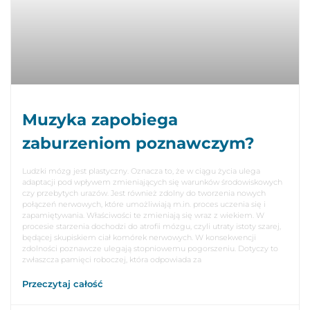
Muzyka zapobiega
zaburzeniom poznawczym?
Ludzki mózg jest plastyczny. Oznacza to, że w ciągu życia ulega
adaptacji pod wpływem zmieniających się warunków środowiskowych
czy przebytych urazów. Jest również zdolny do tworzenia nowych
połączeń nerwowych, które umożliwiają m.in. proces uczenia się i
zapamiętywania. Właściwości te zmieniają się wraz z wiekiem. W
procesie starzenia dochodzi do atrofii mózgu, czyli utraty istoty szarej,
będącej skupiskiem ciał komórek nerwowych. W konsekwencji
zdolności poznawcze ulegają stopniowemu pogorszeniu. Dotyczy to
zwłaszcza pamięci roboczej, która odpowiada za
Przeczytaj całość