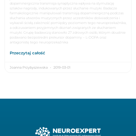
dopaminergiczna transmisja synaptyczna wpływa na stymulację
szlaków nagrody, indukowanych przez słuchanie muzyki. Badacze
farmakologicznie manipulowali transmisją dopaminergiczną podczas
słuchania utworów muzycznych przez uczestników doświadczenia i
wykazali ścisłą zależność pomiędzy poziomem tego neuroprzekaźnika,
a odczuwaniem przyjemnych doznań związanych ze słuchaniem
muzyki. Grupę badawczą stanowiło 27 zdrowych osób, którym doustnie
podawano bezpośredni prekursor dopaminy – L-DOPA oraz
antagonistę tego neuroprzekaźnika
Przeczytaj całość
Joanna Przybyszewska
2019-03-01