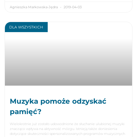
Agnieszka Markowska-Jędra
2019-04-03
DLA WSZYSTKICH
Muzyka pomoże odzyskać
pamięć?
Wielokrotnie już zostało udowodnione że słuchanie ulubionej muzyki
znacząco wpływa na aktywność mózgu. Istnieją także doniesienia
dotyczące skuteczności spersonalizowanych programów muzycznych