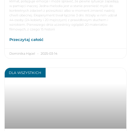
klimat, potęguje emocje i może sprawić, że pewne sytuacje zapadają
w pamięci inaczej. Jedna melodia jest w stanie przenieść myśli do
konkretnych zdarzeń z przeszłości albo w moment zmienić nastrój
chwili obecnej. Eksperyment trwał łącznie 3 dni. Wzięły w nim udział
44 osoby (24 kobiety i 20 mężczyzn) z prawidłowym słuchem i
wzrokiem. Pierwszego dnia uczestnicy oglądali 20 materiałów
filmowych, z czego 15 historii
Przeczytaj całość
Dominika Hącel
2025-03-14
DLA WSZYSTKICH