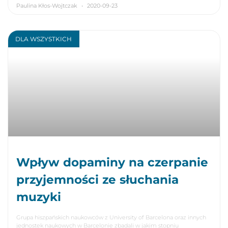
Paulina Kłos-Wojtczak
2020-09-23
DLA WSZYSTKICH
Wpływ dopaminy na czerpanie
przyjemności ze słuchania
muzyki
Grupa hiszpańskich naukowców z University of Barcelona oraz innych
jednostek naukowych w Barcelonie zbadali w jakim stopniu