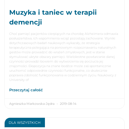
Muzyka i taniec w terapii
demencji
Choć pamięć pacjentów cierpiących na chorobę Alzheimera odmawia
posłuszeństwa, ich wspomnienia wciąż pozostają zachowane. Wyniki
dotychczasowych badań naukowych wykazały, że strategia
terapeutyczna polegająca na ponownym rozpoznawaniu naturalnych
gestów może prowadzić do wrażeń zmysłowych, jest w stanie
stymulować ukryte obszary pamięci. Wielokrotne powtarzanie danej
czynności prowadzi bowiem do wytworzenia się poczucia jej
znajomości. Ekspozycja na znane bodźce może zaś spontanicznie
uruchomić odpowiednie czynności funkcjonalne, co skutecznie
poprawia zdolność funkcjonowania w codziennym życiu. Naukowcy z
University of
Przeczytaj całość
Agnieszka Markowska-Jędra
2019-08-14
DLA WSZYSTKICH