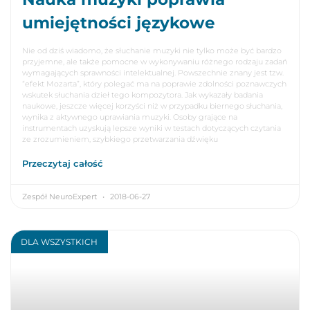
umiejętności językowe
Nie od dziś wiadomo, że słuchanie muzyki nie tylko może być bardzo
przyjemne, ale także pomocne w wykonywaniu różnego rodzaju zadań
wymagających sprawności intelektualnej. Powszechnie znany jest tzw.
“efekt Mozarta”, który polegać ma na poprawie zdolności poznawczych
wskutek słuchania dzieł tego kompozytora. Jak wykazały badania
naukowe, jeszcze więcej korzyści niż w przypadku biernego słuchania,
wynika z aktywnego uprawiania muzyki. Osoby grające na
instrumentach uzyskują lepsze wyniki w testach dotyczących czytania
ze zrozumieniem, szybkiego przetwarzania dźwięku
Przeczytaj całość
Zespół NeuroExpert
2018-06-27
DLA WSZYSTKICH