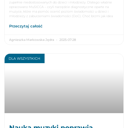
zupełnie niedostosowanych do dzieci i młodzieży. Dlatego właśnie
opracowano MuSICCA – czyli narzędzie diagnostyczne oparte na
muzyce, które ma pomóc ocenić poziom świadomości u dzieci i
młodzieży z zaburzeniami świadomości (DoC). Choć brzmi jak idea
Przeczytaj całość
Agnieszka Markowska-Jędra
2025-07-28
DLA WSZYSTKICH
Nauka muzyki poprawia