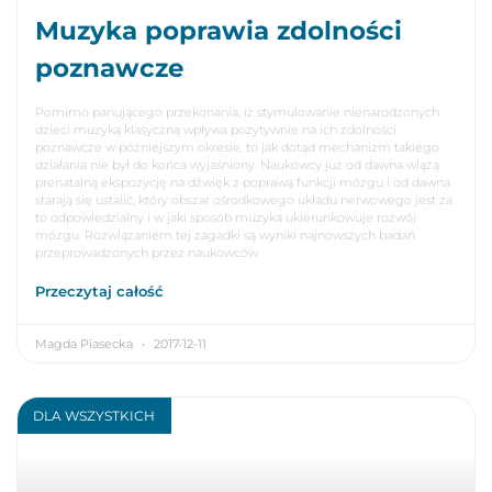
Muzyka poprawia zdolności
poznawcze
Pomimo panującego przekonania, iż stymulowanie nienarodzonych
dzieci muzyką klasyczną wpływa pozytywnie na ich zdolności
poznawcze w późniejszym okresie, to jak dotąd mechanizm takiego
działania nie był do końca wyjaśniony. Naukowcy już od dawna wiążą
prenatalną ekspozycję na dźwięk z poprawą funkcji mózgu i od dawna
starają się ustalić, który obszar ośrodkowego układu nerwowego jest za
to odpowiedzialny i w jaki sposób muzyka ukierunkowuje rozwój
mózgu. Rozwiązaniem tej zagadki są wyniki najnowszych badań
przeprowadzonych przez naukowców
Przeczytaj całość
Magda Piasecka
2017-12-11
DLA WSZYSTKICH