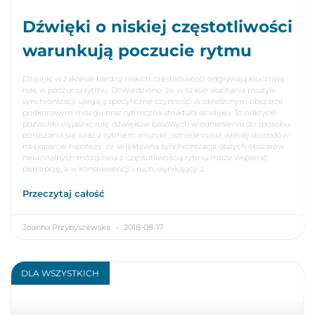
Dźwięki o niskiej częstotliwości
warunkują poczucie rytmu
Dźwięki w zakresie bardzo niskich częstotliwości odgrywają kluczową
rolę w poczuciu rytmu. Dowiedziono, że w czasie słuchania muzyki
synchronizacji ulegają specyficzne czynności w określonym obszarze
podkorowym mózgu oraz rytmiczna struktura dźwięku. To odkrycie
pozwoliło wyjaśnić rolę dźwięków basowych w odniesieniu do sposobu
poruszania się wraz z rytmem muzyki. „Istnieje coraz więcej dowodów
na poparcie hipotezy, że selektywna synchronizacja dużych obszarów
neuronalnych mózgowia z częstotliwością rytmu może wspierać
percepcję, a w konsekwencji i ruch, wynikający z
Przeczytaj całość
Joanna Przybyszewska
2018-08-17
DLA WSZYSTKICH