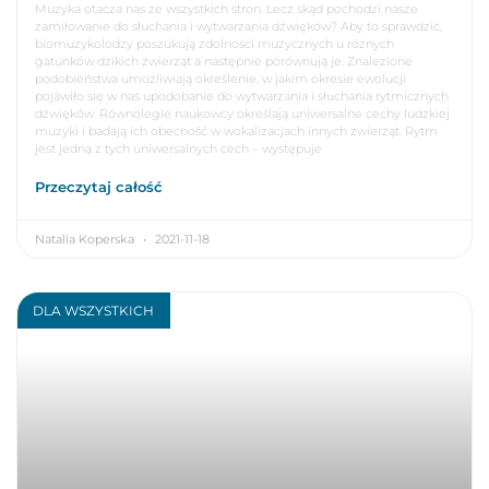
Muzyka otacza nas ze wszystkich stron. Lecz skąd pochodzi nasze
zamiłowanie do słuchania i wytwarzania dźwięków? Aby to sprawdzić,
biomuzykolodzy poszukują zdolności muzycznych u różnych
gatunków dzikich zwierząt a następnie porównują je. Znalezione
podobieństwa umożliwiają określenie, w jakim okresie ewolucji
pojawiło się w nas upodobanie do wytwarzania i słuchania rytmicznych
dźwięków. Równolegle naukowcy określają uniwersalne cechy ludzkiej
muzyki i badają ich obecność w wokalizacjach innych zwierząt. Rytm
jest jedną z tych uniwersalnych cech – występuje
Przeczytaj całość
Natalia Koperska
2021-11-18
DLA WSZYSTKICH