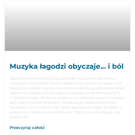
Muzyka łagodzi obyczaje… i ból
Skuteczne leczenie bólu wciąż pozostaje wyzwaniem dla lekarzy i
naukowców. Stosowanie dużych dawek silnych leków nie zawsze jest
skuteczne, a często negatywnie wpływa na kondycję zdrowotną całego
organizmu. Dlatego też prowadzone są badania nad alternatywnymi
metodami terapii. Od dawna wiadomo, że słuchanie muzyki ma bardzo
duży wpływ na funkcjonowanie ośrodkowego układu nerwowego.
Naukowcy z University of Utah Health postanowili zbadać jej efekty w
połączeniu z lekami przeciwbólowymi. “Wiemy, że leki działają i bez
muzyki, ale
Przeczytaj całość