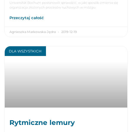
Universität Bochum postanowili sprawdzić, w jaki sposób zmienia się
organizacja złożonych procesów ruchowych w mózgu
Przeczytaj całość
Agnieszka Markowska-Jędra
2019-12-19
DLA WSZYSTKICH
Rytmiczne lemury