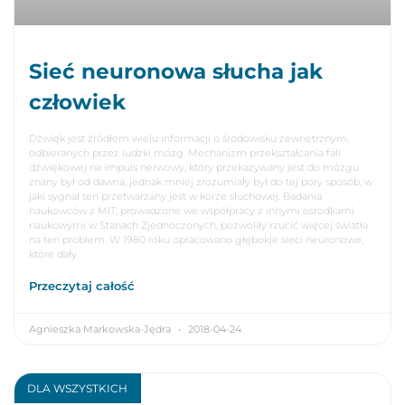
Sieć neuronowa słucha jak
człowiek
Dźwięk jest źródłem wielu informacji o środowisku zewnętrznym,
odbieranych przez ludzki mózg. Mechanizm przekształcania fali
dźwiękowej na impuls nerwowy, który przekazywany jest do mózgu
znany był od dawna, jednak mniej zrozumiały był do tej pory sposób, w
jaki sygnał ten przetwarzany jest w korze słuchowej. Badania
naukowców z MIT, prowadzone we współpracy z innymi ośrodkami
naukowymi w Stanach Zjednoczonych, pozwoliły rzucić więcej światła
na ten problem. W 1980 roku opracowano głębokie sieci neuronowe,
które dały
Przeczytaj całość
Agnieszka Markowska-Jędra
2018-04-24
DLA WSZYSTKICH