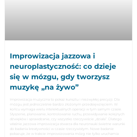
Improwizacja jazzowa i
neuroplastyczność: co dzieje
się w mózgu, gdy tworzysz
muzykę „na żywo”
Improwizacja muzyczna to pokaz kunsztu i niezwykłej precyzji. Dla
mózgu jest jednocześnie bardzo złożonym przedsięwzięciem. W
końcu wymaga wielu intelektualnych operacji w tym samym czasie.
Słyszenie, planowanie, kontrolowanie ruchu, przewidywanie kolejnych
dźwięków i sprawdzanie, czy wszystko rzeczywiście „działa”. Dlatego
właśnie jazzowa improwizacja stwarza dla neuronauki świetne warunki
do badania kreatywności w czasie rzeczywistym. Nowe badanie
pokazuje, że w trakcie improwizowania mózg nie tylko uruchamia