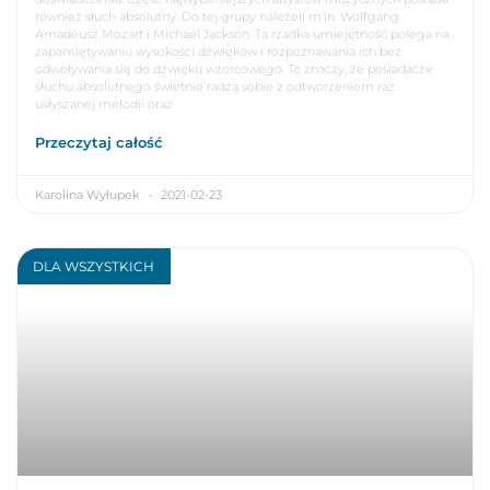
również słuch absolutny. Do tej grupy należeli m.in. Wolfgang
Amadeusz Mozart i Michael Jackson. Ta rzadka umiejętność polega na
zapamiętywaniu wysokości dźwięków i rozpoznawania ich bez
odwoływania się do dźwięku wzorcowego. To znaczy, że posiadacze
słuchu absolutnego świetnie radzą sobie z odtworzeniem raz
usłyszanej melodii oraz
Przeczytaj całość
Karolina Wyłupek
2021-02-23
DLA WSZYSTKICH