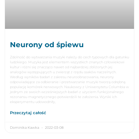
Neurony od śpiewu
Zdolność do wytwarzania muzyki należy do cech typowych dla gatunku
ludzkiego. Muzyka jest elementem wszystkich znanych człowiekowi
kultur i różni się znacząco nawet od najbardziej zbliżonych jej
analogów występujących u zwierząt z rzędu ssaków naczelnych.
Według wyników badań z zakresu neuroobrazowania, neurony
odpowiadające za odbieranie i przetwarzanie muzyki tworzą odrębną
populację komórek nerwowych. Naukowcy z Uniwersytetu Columbia w
jednym ze swoich wcześniejszych badań z użyciem funkcjonalnego
rezonansu magnetycznego potwierdzili te założenia. Wyniki ich
eksperymentu udowodniły,
Przeczytaj całość
Dominika Kawka
2022-03-08