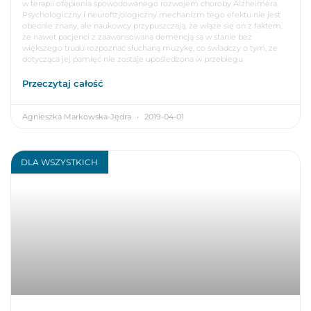
w terapii otępienia spowodowanego rozwojem choroby Alzheimera.
Psychologiczny i neurofizjologiczny mechanizm tego efektu nie jest
obecnie znany, ale naukowcy przypuszczają, że wiąże się on z faktem,
że nawet pacjenci z zaawansowaną demencją są w stanie bez
większego trudu rozpoznać słuchaną muzykę, co świadczy o tym, że
dotycząca jej pamięć nie zostaje upośledzona w przebiegu
Przeczytaj całość
Agnieszka Markowska-Jędra
2019-04-01
DLA WSZYSTKICH