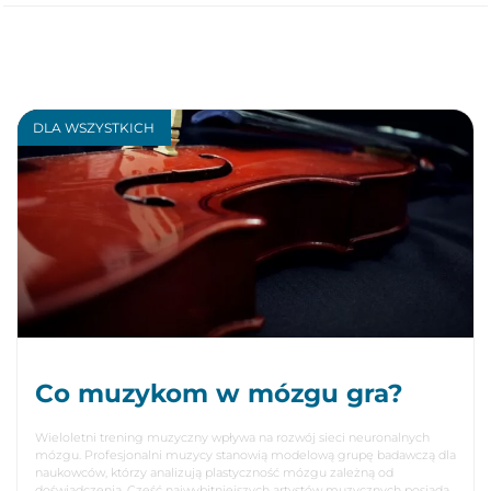
DLA WSZYSTKICH
Co muzykom w mózgu gra?
Wieloletni trening muzyczny wpływa na rozwój sieci neuronalnych
mózgu. Profesjonalni muzycy stanowią modelową grupę badawczą dla
naukowców, którzy analizują plastyczność mózgu zależną od
doświadczenia. Część najwybitniejszych artystów muzycznych posiada