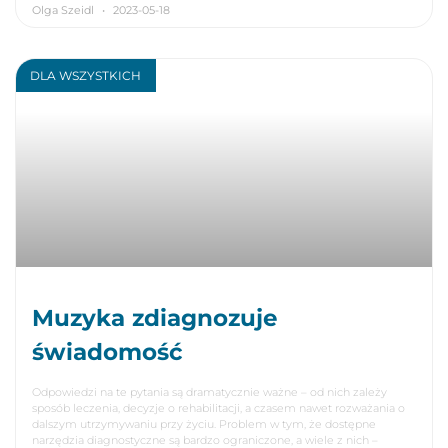
Olga Szeidl
2023-05-18
DLA WSZYSTKICH
Muzyka zdiagnozuje
świadomość
Odpowiedzi na te pytania są dramatycznie ważne – od nich zależy
sposób leczenia, decyzje o rehabilitacji, a czasem nawet rozważania o
dalszym utrzymywaniu przy życiu. Problem w tym, że dostępne
narzędzia diagnostyczne są bardzo ograniczone, a wiele z nich –