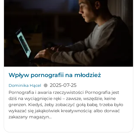
Wpływ pornografii na młodzież
2025-07-25
Dominika Hącel
Pornografia i awaria rzeczywistości Pornografia jest
dziś na wyciągnięcie ręki – zawsze, wszędzie, keine
grenzen. Kiedyś, żeby zobaczyć gołą babę, trzeba było
wykazać się jakąkolwiek kreatywnością: albo dorwać
zakazany magazyn...