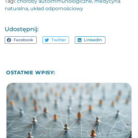
Tagi:
choroby autoimmunologiczne
,
medycyna
naturalna
,
układ odpornościowy
Udostępnij:
Facebook
Twitter
LinkedIn
OSTATNIE WPISY: