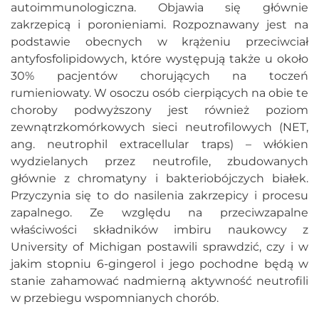
autoimmunologiczna. Objawia się głównie
zakrzepicą i poronieniami. Rozpoznawany jest na
podstawie obecnych w krążeniu przeciwciał
antyfosfolipidowych, które występują także u około
30% pacjentów chorujących na toczeń
rumieniowaty. W osoczu osób cierpiących na obie te
choroby podwyższony jest również poziom
zewnątrzkomórkowych sieci neutrofilowych (NET,
ang. neutrophil extracellular traps) – włókien
wydzielanych przez neutrofile, zbudowanych
głównie z chromatyny i bakteriobójczych białek.
Przyczynia się to do nasilenia zakrzepicy i procesu
zapalnego. Ze względu na przeciwzapalne
właściwości składników imbiru naukowcy z
University of Michigan postawili sprawdzić, czy i w
jakim stopniu 6-gingerol i jego pochodne będą w
stanie zahamować nadmierną aktywność neutrofili
w przebiegu wspomnianych chorób.