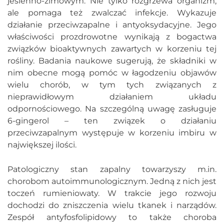
jesienno-zimowym. Nie tylko rozgrzewa organizm,
ale pomaga też zwalczać infekcje. Wykazuje
działanie przeciwzapalne i antyoksydacyjne. Jego
właściwości prozdrowotne wynikają z bogactwa
związków bioaktywnych zawartych w korzeniu tej
rośliny. Badania naukowe sugerują, że składniki w
nim obecne mogą pomóc w łagodzeniu objawów
wielu chorób, w tym tych związanych z
nieprawidłowym działaniem układu
odpornościowego. Na szczególną uwagę zasługuje
6-gingerol – ten związek o działaniu
przeciwzapalnym występuje w korzeniu imbiru w
największej ilości.
Patologiczny stan zapalny towarzyszy m.in.
chorobom autoimmunologicznym. Jedną z nich jest
toczeń rumieniowaty. W trakcie jego rozwoju
dochodzi do zniszczenia wielu tkanek i narządów.
Zespół antyfosfolipidowy to także choroba