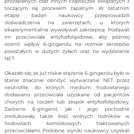
prozapalnych oraz innych cząsteczek związanych z
toczącym się procesem zapalnym. W ostatnim
etapie badań naukowcy przeprowadzili
doświadczenia na zwierzętach, u których
eksperymentalnie wywoływali zakrzepicę. Podawali
im przeciwciała antyfosfolipidowe, aby później
ocenić wpływ 6-gingerolu na rozmiar skrzepów
powstałych w dużych żyłach oraz na wydzielanie
NET.
Okazało się, że już niskie stężenie 6-gingerolu było w
stanie znacznie obniżyć wytwarzanie NET przez
neutrofile, do których medium hodowlanego
dodawano przeciwciała uzyskane od pacjentów
chorych na toczeń lub zespół antyfosfolipidowy.
Zarówno 6-gingerol, jak i jego pochodne
zredukowały także ilość wolnych rodników w
hodowlach komórkowych traktowanych
przeciwciałami. Podobne wyniki naukowcy uzyskali