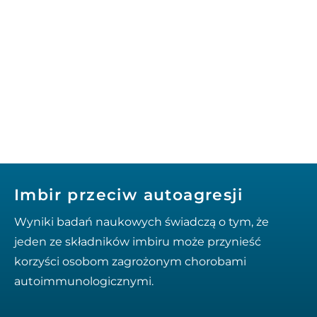
Imbir przeciw autoagresji
Wyniki badań naukowych świadczą o tym, że
jeden ze składników imbiru może przynieść
korzyści osobom zagrożonym chorobami
autoimmunologicznymi.