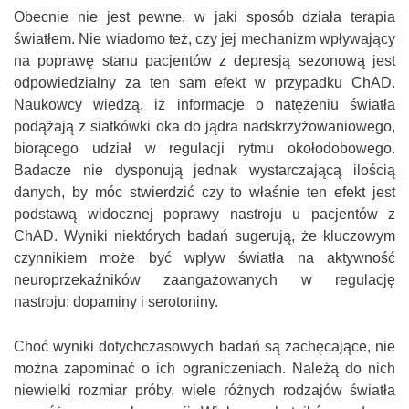
można zapominać o ich ograniczeniach. Należą do nich
niewielki rozmiar próby, wiele różnych rodzajów światła
czy różny czas ekspozycji. Wielu z ochotników podczas
badań przyjmowała także swoje zwykłe leki. Dlatego też
zrozumienie działania terapii światłem wymaga dalszych
badań, które pozwolą określić najskuteczniejsze długości
fali świetlnej, optymalny czas naświetlania i długość
trwania terapii, a także dokładny mechanizm działania tej
strategii.
Bibliografia
Agnieszka Markowska-Jędra
Wszystkie posty
Tagi:
ChAD
,
badanie
,
światło
Udostępnij: