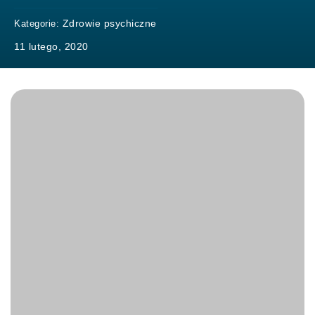
Zdrowie psychiczne
Kategorie:
11 lutego, 2020
Choroba afektywna dwubiegunowa (ChAD) stanowi grupę
nawracających zaburzeń psychicznych, w których
występują zespoły depresyjne i maniakalne lub
hipomaniakalne, niekiedy rozdzielone okresami bez
objawów. Szacuje się, że zaburzenie to występuje u 1-2%
populacji. Obecna wiedza medyczna nie pozwala na jego
całkowite wyleczenie. Terapia obejmuje stosowanie leków
normotymicznych.
Opracowanie skutecznej terapii niefarmakologicznej jest
określane jako priorytetowe nie tylko przez zajmujących