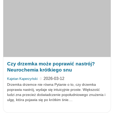
NeuroExpert to platforma łącząca ludzi, którzy nie boją
się zadawać trudnych pytań i nieustannie poszerzać
swoją wiedzę. Tworzymy przestrzeń, w której eksperci
mogą dzielić się swoją wiedzą i doświadczeniem w
zakresie wspomagania pracy układu nerwowego.
Wspólnie dążymy do rozwoju nauki oraz popularyzacji
sprawdzonych metod umożliwiających trwałą poprawę
jakości naszego życia.
Dołącz do grona NeuroExpertów!
O platformie
Nasz zespół
Testy
Konsultacje
Dyskusje
Regulamin