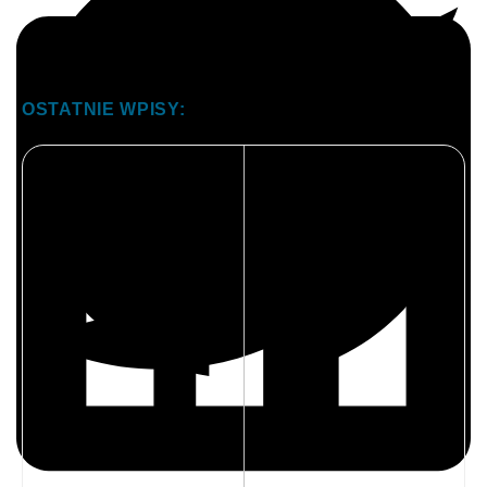
Twitter
LinkedIn
Dlaczego w tłumie podejmujesz gorsze decyzje niż w
samotności?
Relacje
Zdolności poznawcze
Kategorie:
,
2026-07-27