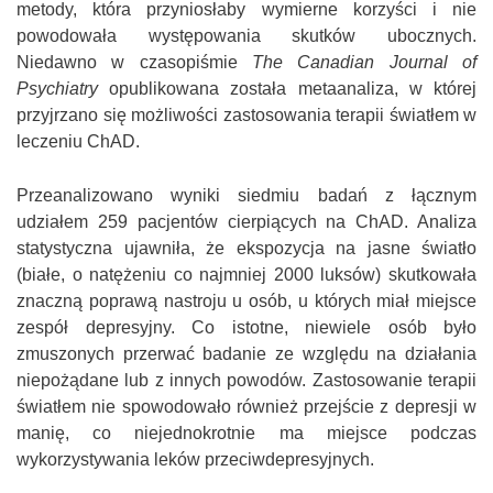
wykorzystywania leków przeciwdepresyjnych.
Obecnie nie jest pewne, w jaki sposób działa terapia
światłem. Nie wiadomo też, czy jej mechanizm wpływający
na poprawę stanu pacjentów z depresją sezonową jest
odpowiedzialny za ten sam efekt w przypadku ChAD.
Naukowcy wiedzą, iż informacje o natężeniu światła
podążają z siatkówki oka do jądra nadskrzyżowaniowego,
biorącego udział w regulacji rytmu okołodobowego.
Badacze nie dysponują jednak wystarczającą ilością
danych, by móc stwierdzić czy to właśnie ten efekt jest
podstawą widocznej poprawy nastroju u pacjentów z
ChAD. Wyniki niektórych badań sugerują, że kluczowym
czynnikiem może być wpływ światła na aktywność
neuroprzekaźników zaangażowanych w regulację
nastroju: dopaminy i serotoniny.
Choć wyniki dotychczasowych badań są zachęcające, nie