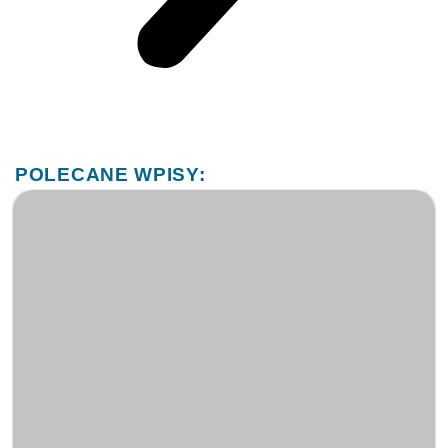
Po co zapominamy?
2026-04-13
Kajetan Kaperzyński
Zapominanie nie jest błędem pamięci Przez wiele lat
zapominanie opisywano głównie jako bierny zanik śladu
pamięciowego albo skutek interferencji, czyli wzajemnego
zakłócania się podobnych wspomnień. To ujęcie wciąż jest
obecne...
Czy drzemka może poprawić nastrój?
Neurochemia krótkiego snu
2026-03-12
Kajetan Kaperzyński