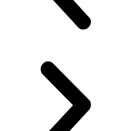
POLECANE WPISY:
Dlaczego nowe miejsca tak szybko męczą,
nawet jeśli są przyjemne?
2026-06-24
Kajetan Kaperzyński
Paradoks zmęczenia przyjemnym Trudno wytłumaczyć
potocznym językiem dlaczego sześć godzin zwiedzania
Florencji wyczerpuje nas bardziej niż sześć godzin pracy w
znanym biurze. Wieczorem po pierwszym dniu wakacji często
zasypiamy w...