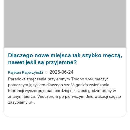
Drzemka drzemce nie równa Pytanie o to, czy drzemka
poprawia nastrój, wydaje się intuicyjnie proste. Większość
ludzi zna przecież doświadczenie popołudniowego znużenia i
ulgę, która pojawia się po krótkim śnie....
Wpływ pornografii na młodzież
2025-07-25
Dominika Hącel
Pornografia i awaria rzeczywistości Pornografia jest dziś na
wyciągnięcie ręki – zawsze, wszędzie, keine grenzen. Kiedyś,
żeby zobaczyć gołą babę, trzeba było wykazać się
jakąkolwiek kreatywnością: albo dorwać zakazany magazyn...
ARCHIWUM: