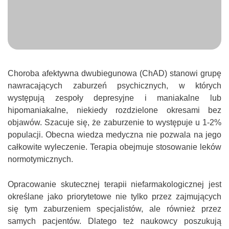
się tym zaburzeniem specjalistów, ale również przez
samych pacjentów. Dlatego też naukowcy poszukują
metody, która przyniosłaby wymierne korzyści i nie
powodowała występowania skutków ubocznych.
Niedawno w czasopiśmie
The Canadian Journal of
Psychiatry
opublikowana została metaanaliza, w której
przyjrzano się możliwości zastosowania terapii światłem w
leczeniu ChAD.
Przeanalizowano wyniki siedmiu badań z łącznym
udziałem 259 pacjentów cierpiących na ChAD. Analiza
statystyczna ujawniła, że ekspozycja na jasne światło
(białe, o natężeniu co najmniej 2000 luksów) skutkowała
znaczną poprawą nastroju u osób, u których miał miejsce
zespół depresyjny. Co istotne, niewiele osób było
zmuszonych przerwać badanie ze względu na działania
niepożądane lub z innych powodów. Zastosowanie terapii
światłem nie spowodowało również przejście z depresji w
manię, co niejednokrotnie ma miejsce podczas