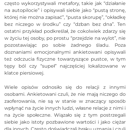
często wykorzystywali metafory, takie jak “działanie
na autopilocie” i opisywali siebie jako “pustą stronę,
której nie można zapisać”, “pusta skorupę”, “okładkę
bez niczego w środku” czy “dzban bez dna”. Ten
ostatni przykład podkreślał, że cokolwiek zdarzy się
w życiu tej osoby, po prostu “przejdzie na wylot”, nie
pozostawiając po sobie żadnego śladu. Poza
doznaniami emocjonalnymi ankietowani opisywali
też odczucia fizyczne towarzyszące pustce, w tym
tępy ból czy “supeł” najczęściej lokalizowane w
klatce piersiowej.
Wiele opisów odnosiło się do relacji z innymi
osobami. Ankietowani czuli, że nie mają niczego do
zaoferowania, nie są w stanie w znaczący sposób
wpłynąć na życie innych ludzi, własne relacje z nimi i
na życie społeczne. Wiązało się z tym postrzegali
siebie jako istoty pozbawione wartości i jako ciężar
dla innych. Często doświadczali braku uznania i czuli