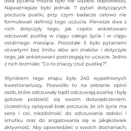
dwa pytania można było nie udzielić odpowiedzi).
Najważniejsze było jednak 7 pytań dotyczących
poczucia pustki, przy czym badacze celowo nie
formułowali definicji tego uczucia. Pierwsze dwa z
nich dotyczyły tego, jak często ankietowani
odczuwali pustkę w ciągu całego życia i w ciągu
ostatniego miesiąca. Pozostałe 5 było pytaniami
otwartymi bez limitu słów ani znaków i dotyczyło
tego, jak ankietowani postrzegają to uczucie. Jedno
z nich brzmiało: “Co to znaczy czuć pustkę?”.
Wynikiem tego etapu było 240 wypełnionych
kwestionariuszy. Pozwoliło to na zebranie opinii
osób, które odczuwały bądź odczuwają pustkę i były
gotowe podzielić się swoim doświadczeniem.
Uczestnicy opisywali brak poczucia, że ich życie ma
sens i cel, niezdolność do odczuwania radości i
smutku oraz do angażowania się w jakąkolwiek
aktywność. Aby opowiedzieć o swoich doznaniach,