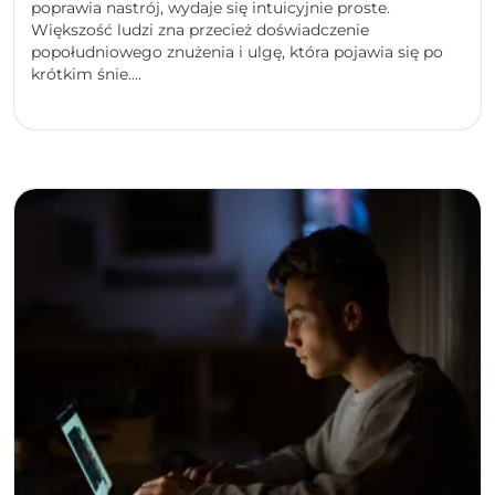
poprawia nastrój, wydaje się intuicyjnie proste.
Większość ludzi zna przecież doświadczenie
popołudniowego znużenia i ulgę, która pojawia się po
krótkim śnie....