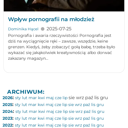
Wpływ pornografii na młodzież
2025-07-25
Dominika Hącel
Pornografia i awaria rzeczywistości Pornografia jest
dziś na wyciągnięcie ręki – zawsze, wszędzie, keine
grenzen. Kiedyś, żeby zobaczyć gołą babę, trzeba było
wykazać się jakąkolwiek kreatywnością: albo dorwać
zakazany magazyn...
ARCHIWUM:
:
sie
wrz
paź
lis
gru
2026
sty
lut
mar
kwi
maj
cze
lip
:
2025
sty
lut
mar
kwi
maj
cze
lip
sie
wrz
paź
lis
gru
:
2024
sty
lut
mar
kwi
maj
cze
lip
sie
wrz
paź
lis
gru
:
2023
sty
lut
mar
kwi
maj
cze
lip
sie
wrz
paź
lis
gru
:
2022
sty
lut
mar
kwi
maj
cze
lip
sie
wrz
paź
lis
gru