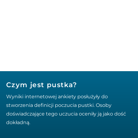
Czym jest pustka?
Wyniki internetowej ankiety posłużyły do
stworzenia definicji poczucia pustki. Osoby
doświadczające tego uczucia oceniły ją jako dość
dokładną.