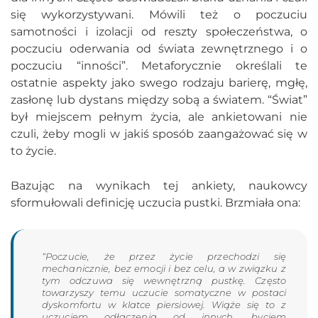
się wykorzystywani. Mówili też o poczuciu
samotności i izolacji od reszty społeczeństwa, o
poczuciu oderwania od świata zewnętrznego i o
poczuciu “inności”. Metaforycznie określali te
ostatnie aspekty jako swego rodzaju barierę, mgłę,
zasłonę lub dystans między sobą a światem. “Świat”
był miejscem pełnym życia, ale ankietowani nie
czuli, żeby mogli w jakiś sposób zaangażować się w
to życie.
Bazując na wynikach tej ankiety, naukowcy
sformułowali definicję uczucia pustki. Brzmiała ona:
“Poczucie, że przez życie przechodzi się
mechanicznie, bez emocji i bez celu, a w związku z
tym odczuwa się wewnętrzną pustkę. Często
towarzyszy temu uczucie somatyczne w postaci
dyskomfortu w klatce piersiowej. Wiąże się to z
uczuciem odłączenia od innych, byciem