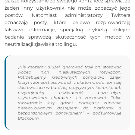
dalsze korzystanie ze swojego konta lecz sprawia, że
żaden inny użytkownik nie może zobaczyć jego
postów. Natomiast administratorzy Twittera
oznaczają posty, które celowo rozprowadzają
fałszywe informacje, specjalną etykietą. Kolejne
badania sprawdzą skuteczność tych metod w
neutralizacji zjawiska trollingu.
„Nie możemy dłużej ignorować trolli ani stosować
wobec nich nieskutecznych rozwiązań.
Potrzebujemy kreatywnych pomysłów, dzięki
którym zamiast usuwać ich z platform, uda nam się
skierować ich w bardziej pozytywnym kierunku lub
przynajmniej uświadomić pozostałym
użytkownikom charakter ich zachowań. Takie
rozwiązanie leży gdzieś pomiędzy zupełnie
nieregulowanym dostępem do platformy a
bezpardonowym banowaniem” – podsumowuje
Blackburn.