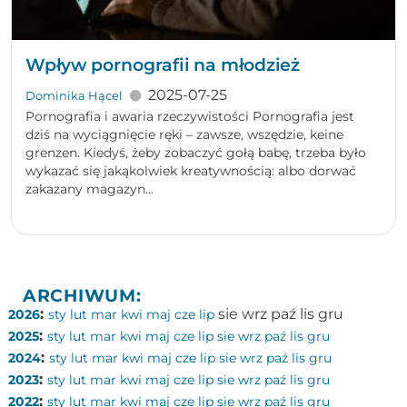
Wpływ pornografii na młodzież
2025-07-25
Dominika Hącel
Pornografia i awaria rzeczywistości Pornografia jest
dziś na wyciągnięcie ręki – zawsze, wszędzie, keine
grenzen. Kiedyś, żeby zobaczyć gołą babę, trzeba było
wykazać się jakąkolwiek kreatywnością: albo dorwać
zakazany magazyn...
ARCHIWUM:
:
sie
wrz
paź
lis
gru
2026
sty
lut
mar
kwi
maj
cze
lip
:
2025
sty
lut
mar
kwi
maj
cze
lip
sie
wrz
paź
lis
gru
:
2024
sty
lut
mar
kwi
maj
cze
lip
sie
wrz
paź
lis
gru
:
2023
sty
lut
mar
kwi
maj
cze
lip
sie
wrz
paź
lis
gru
:
2022
sty
lut
mar
kwi
maj
cze
lip
sie
wrz
paź
lis
gru