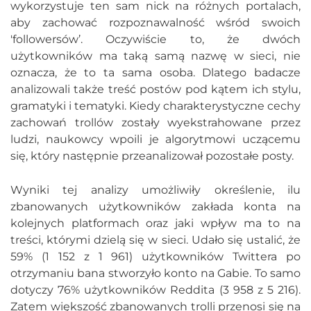
wykorzystuje ten sam nick na różnych portalach,
aby zachować rozpoznawalność wśród swoich
'followersów’. Oczywiście to, że dwóch
użytkowników ma taką samą nazwę w sieci, nie
oznacza, że to ta sama osoba. Dlatego badacze
analizowali także treść postów pod kątem ich stylu,
gramatyki i tematyki. Kiedy charakterystyczne cechy
zachowań trollów zostały wyekstrahowane przez
ludzi, naukowcy wpoili je algorytmowi uczącemu
się, który następnie przeanalizował pozostałe posty.
Wyniki tej analizy umożliwiły określenie, ilu
zbanowanych użytkowników zakłada konta na
kolejnych platformach oraz jaki wpływ ma to na
treści, którymi dzielą się w sieci. Udało się ustalić, że
59% (1 152 z 1 961) użytkowników Twittera po
otrzymaniu bana stworzyło konto na Gabie. To samo
dotyczy 76% użytkowników Reddita (3 958 z 5 216).
Zatem większość zbanowanych trolli przenosi się na