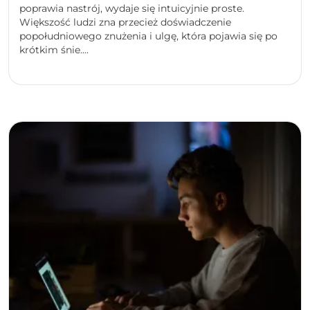
poprawia nastrój, wydaje się intuicyjnie proste.
Większość ludzi zna przecież doświadczenie
popołudniowego znużenia i ulgę, która pojawia się po
krótkim śnie....