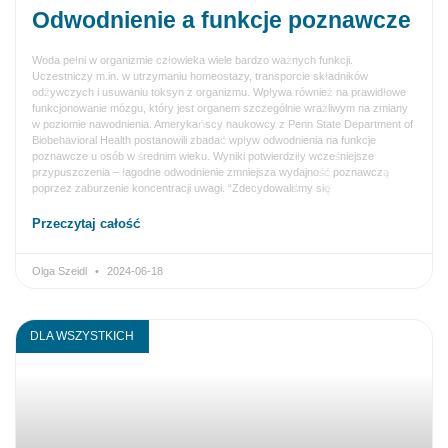
Odwodnienie a funkcje poznawcze
Woda pełni w organizmie człowieka wiele bardzo ważnych funkcji.
Uczestniczy m.in. w utrzymaniu homeostazy, transporcie składników
odżywczych i usuwaniu toksyn z organizmu. Wpływa również na prawidłowe
funkcjonowanie mózgu, który jest organem szczególnie wrażliwym na zmiany
w poziomie nawodnienia. Amerykańscy naukowcy z Penn State Department of
Biobehavioral Health postanowili zbadać wpływ odwodnienia na funkcje
poznawcze u osób w średnim wieku. Wyniki potwierdziły wcześniejsze
przypuszczenia – łagodne odwodnienie zmniejsza wydajność poznawczą
poprzez zaburzenie koncentracji uwagi. “Zdecydowaliśmy się
Przeczytaj całość
Olga Szeidl
2024-06-18
DLA WSZYSTKICH