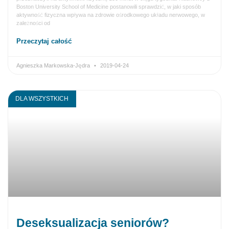
Boston University School of Medicine postanowili sprawdzić, w jaki sposób
aktywność fizyczna wpływa na zdrowie ośrodkowego układu nerwowego, w
zależności od
Przeczytaj całość
Agnieszka Markowska-Jędra
2019-04-24
DLA WSZYSTKICH
Deseksualizacja seniorów?