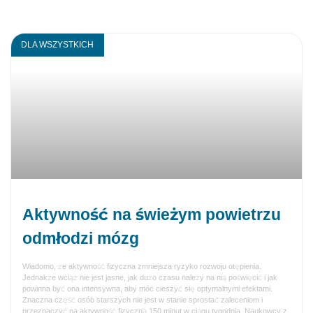
DLA WSZYSTKICH
Aktywność na świeżym powietrzu
odmłodzi mózg
Wiadomo, że aktywność fizyczna zmniejsza ryzyko rozwoju otępienia.
Jednakże wciąż nie jest jasne, jak dużo czasu należy na nią poświęcić i jak
powinna być ona intensywna, aby móc cieszyć się optymalnymi efektami.
Znaczna część osób starszych nie jest w stanie sprostać zaleceniom i
przeznaczyć na aktywność fizyczną 150 minut w ciągu tygodnia. Naukowcy z