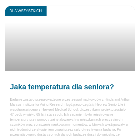
DLA WSZYSTKICH
Jaka temperatura dla seniora?
Badanie zostało przeprowadzone przez zespół naukowców z Hinda and Arthur
Marcus Institute for Aging Research, będącego częścią Hebrew SeniorLife i
współpracującego z Harvard Medical School. Uczestnikami projektu zostało
47 osób w wieku 65 lat i starszych. Ich zadaniem było rejestrowanie
temperatury przy pomocy zainstalowanych w mieszkaniach precyzyjnych
czujników oraz zgłaszanie naukowcom momentów, w których występowały u
nich trudności ze skupieniem uwagi przez cały okres trwania badania. Po
przeanalizowaniu dostarczonych danych badacze doszli do wniosku, że