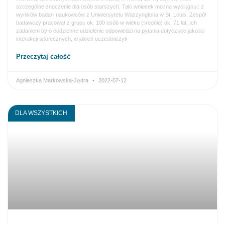
szczególne znaczenie dla osób starszych. Taki wniosek można wyciągnąć z
wyników badań naukowców z Uniwersytetu Waszyngtona w St. Louis. Zespół
badawczy pracował z grupą ok. 100 osób w wieku (średnio) ok. 71 lat. Ich
zadaniem było codzienne udzielenie odpowiedzi na pytania dotyczące jakości
interakcji społecznych, w jakich uczestniczyli
Przeczytaj całość
Agnieszka Markowska-Jędra
2022-07-12
DLA WSZYSTKICH