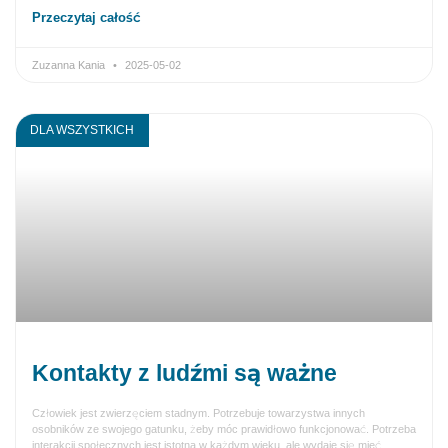
Przeczytaj całość
Zuzanna Kania
2025-05-02
DLA WSZYSTKICH
Kontakty z ludźmi są ważne
Człowiek jest zwierzęciem stadnym. Potrzebuje towarzystwa innych
osobników ze swojego gatunku, żeby móc prawidłowo funkcjonować. Potrzeba
interakcji społecznych jest istotna w każdym wieku, ale wydaje się mieć