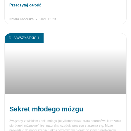
Przeczytaj całość
Natalia Koperska
2021-12-23
DLA WSZYSTKICH
Sekret młodego mózgu
Związany z wiekiem zanik mózgu (czyli stopniowa utrata neuronów i kurczenie
się tkanki mózgowej) jest naturalną częścią procesu starzenia się. Może
prowadzić do pogorszenia funkcji poznawczych oraz do innych problemów