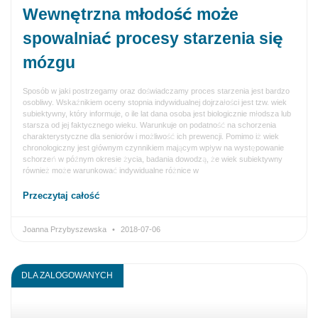
Wewnętrzna młodość może
spowalniać procesy starzenia się
mózgu
Sposób w jaki postrzegamy oraz doświadczamy proces starzenia jest bardzo
osobliwy. Wskaźnikiem oceny stopnia indywidualnej dojrzałości jest tzw. wiek
subiektywny, który informuje, o ile lat dana osoba jest biologicznie młodsza lub
starsza od jej faktycznego wieku. Warunkuje on podatność na schorzenia
charakterystyczne dla seniorów i możliwość ich prewencji. Pomimo iż wiek
chronologiczny jest głównym czynnikiem mającym wpływ na występowanie
schorzeń w późnym okresie życia, badania dowodzą, że wiek subiektywny
również może warunkować indywidualne różnice w
Przeczytaj całość
Joanna Przybyszewska
2018-07-06
DLA ZALOGOWANYCH