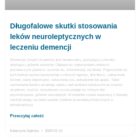
Długofalowe skutki stosowania
leków neuroleptycznych w
leczeniu demencji
Demencja (zespół otępienny) jest nieuleczalną, postępującą chorobą
dotykającą głównie seniorów. Objawia się zaburzeniami zdolności
poznawczych (pamięci, uczenia się, koncentracji, myślenia). Pogorszenie się
tych funkcji zazwyczaj wywołuje u chorych agresję, drażliwość, zaburzenia
lękowe, stany depresyjne, zaburzenia snu, pobudzenie lub apatię. Takie
zachowania bardzo utrudniają opiekę nad osobami cierpiącymi na zespoły
otępienne, stąd też stosunkowo często podaje się chorym leki
psychotropowe, głównie neuroleptyki. W ostatnim czasie naukowcy z Kanady
zwrócili uwagę na nadużywanie środków przeciwpsychotycznych u
pensjonariuszy
Przeczytaj całość
Katarzyna Sujecka
2025-01-13