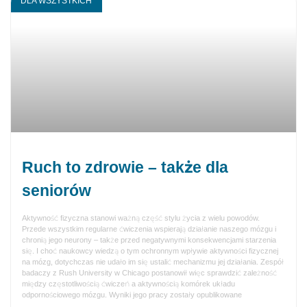
DLA WSZYSTKICH
Ruch to zdrowie – także dla
seniorów
Aktywność fizyczna stanowi ważną część stylu życia z wielu powodów.
Przede wszystkim regularne ćwiczenia wspierają działanie naszego mózgu i
chronią jego neurony – także przed negatywnymi konsekwencjami starzenia
się. I choć naukowcy wiedzą o tym ochronnym wpływie aktywności fizycznej
na mózg, dotychczas nie udało im się ustalić mechanizmu jej działania. Zespół
badaczy z Rush University w Chicago postanowił więc sprawdzić zależność
między częstotliwością ćwiczeń a aktywnością komórek układu
odpornościowego mózgu. Wyniki jego pracy zostały opublikowane