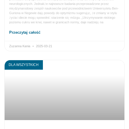
neurologicznych. Jednakże najnowsze badania przeprowadzone przez
międzynarodowy zespół naukowców pod przewodnictwem Uniwersytetu Ben-
Guriona w Negewie dają powody do optymizmu sugerując, że zmiany w stylu
życia i diecie mogą spowolnić starzenie się mózgu. „Utrzymywanie niskiego
poziomu cukru we krwi, nawet w granicach normy, daje nadzieję na
Przeczytaj całość
Zuzanna Kania
2025-03-21
DLA WSZYSTKICH