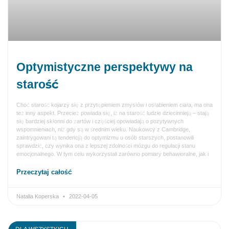
Optymistyczne perspektywy na
starość
Choć starość kojarzy się z przytępieniem zmysłów i osłabieniem ciała, ma ona
też inny aspekt. Przecież powiada się, iż na starość ludzie dziecinnieją – stają
się bardziej skłonni do żartów i częściej opowiadają o pozytywnych
wspomnieniach, niż gdy są w średnim wieku. Naukowcy z Cambridge,
zaintrygowani tą tendencją do optymizmu u osób starszych, postanowili
sprawdzić, czy wynika ona z lepszej zdolności mózgu do regulacji stanu
emocjonalnego. W tym celu wykorzystali zarówno pomiary behawioralne, jak i
Przeczytaj całość
Natalia Koperska
2022-04-05