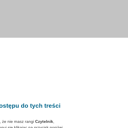
ostępu do tych treści
, że nie masz rangi
Czytelnik
,
guj się klikając na przycisk poniżej.