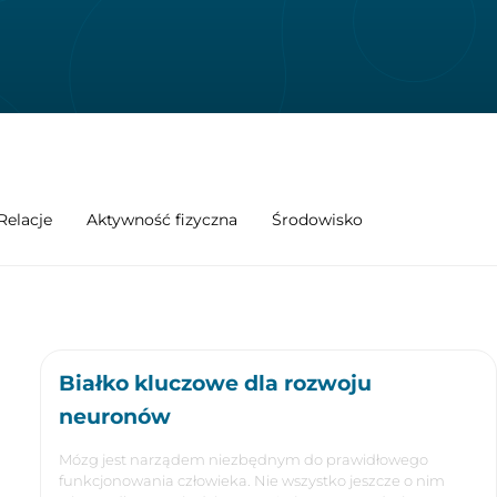
Relacje
Aktywność fizyczna
Środowisko
Białko kluczowe dla rozwoju
neuronów
Mózg jest narządem niezbędnym do prawidłowego
funkcjonowania człowieka. Nie wszystko jeszcze o nim