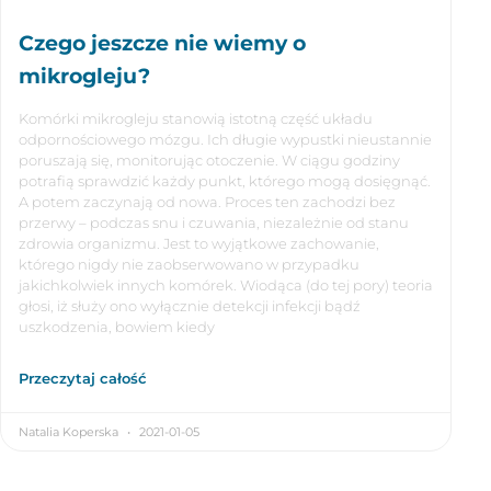
Czego jeszcze nie wiemy o
mikrogleju?
Komórki mikrogleju stanowią istotną część układu
odpornościowego mózgu. Ich długie wypustki nieustannie
poruszają się, monitorując otoczenie. W ciągu godziny
potrafią sprawdzić każdy punkt, którego mogą dosięgnąć.
A potem zaczynają od nowa. Proces ten zachodzi bez
przerwy – podczas snu i czuwania, niezależnie od stanu
zdrowia organizmu. Jest to wyjątkowe zachowanie,
którego nigdy nie zaobserwowano w przypadku
jakichkolwiek innych komórek. Wiodąca (do tej pory) teoria
głosi, iż służy ono wyłącznie detekcji infekcji bądź
uszkodzenia, bowiem kiedy
Przeczytaj całość
Natalia Koperska
2021-01-05