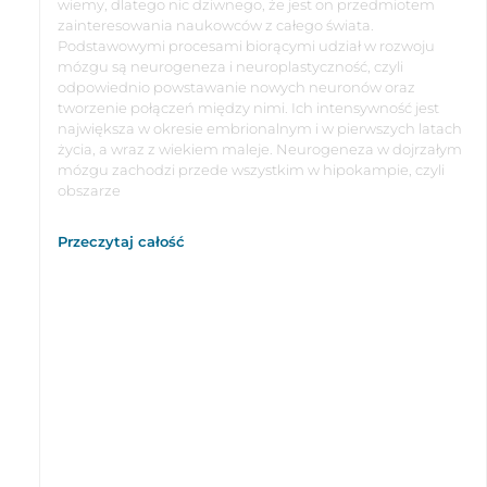
wiemy, dlatego nic dziwnego, że jest on przedmiotem
zainteresowania naukowców z całego świata.
Podstawowymi procesami biorącymi udział w rozwoju
mózgu są neurogeneza i neuroplastyczność, czyli
odpowiednio powstawanie nowych neuronów oraz
tworzenie połączeń między nimi. Ich intensywność jest
największa w okresie embrionalnym i w pierwszych latach
życia, a wraz z wiekiem maleje. Neurogeneza w dojrzałym
mózgu zachodzi przede wszystkim w hipokampie, czyli
obszarze
Przeczytaj całość