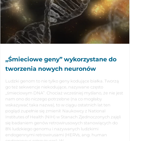
„Śmieciowe geny” wykorzystane do
tworzenia nowych neuronów
Ludzki genom to nie tylko geny kodujące białka. Tworzą
go też sekwencje niekodujące, nazywane często
„śmieciowym DNA”. Chociaż wcześniej myślano, że nie jest
nam ono do niczego potrzebne (na co mogłaby
wskazywać taka nazwa), to w ciągu ostatnich lat ten
pogląd zupełnie się zmienił. Naukowcy z National
Institutes of Health (NIH) w Stanach Zjednoczonych zajęli
się badaniem genów retrowirusowych stanowiących do
8% ludzkiego genomu i nazywanych ludzkimi
endogennymi retrowirusami (HERVs, ang. human
endogenous retroviruses). W