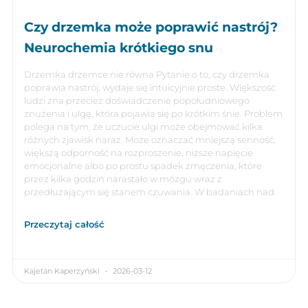
Czy drzemka może poprawić nastrój?
Neurochemia krótkiego snu
Drzemka drzemce nie równa Pytanie o to, czy drzemka
poprawia nastrój, wydaje się intuicyjnie proste. Większość
ludzi zna przecież doświadczenie popołudniowego
znużenia i ulgę, która pojawia się po krótkim śnie. Problem
polega na tym, że uczucie ulgi może obejmować kilka
różnych zjawisk naraz. Może oznaczać mniejszą senność,
większą odporność na rozproszenie, niższe napięcie
emocjonalne albo po prostu spadek zmęczenia, które
przez kilka godzin narastało w mózgu wraz z
przedłużającym się stanem czuwania. W badaniach nad
Przeczytaj całość
Kajetan Kaperzyński
2026-03-12