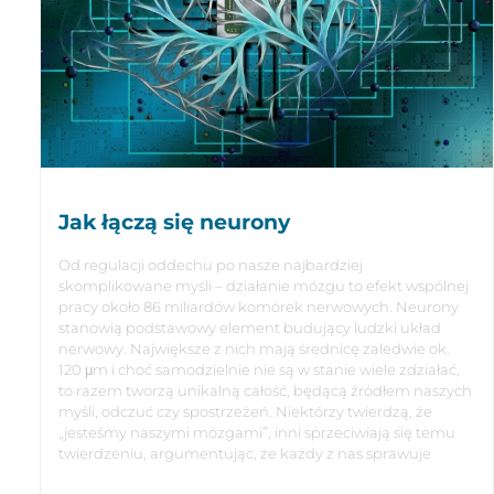
Jak łączą się neurony
Od regulacji oddechu po nasze najbardziej
skomplikowane myśli – działanie mózgu to efekt wspólnej
pracy około 86 miliardów komórek nerwowych. Neurony
stanowią podstawowy element budujący ludzki układ
nerwowy. Największe z nich mają średnicę zaledwie ok.
120 μm i choć samodzielnie nie są w stanie wiele zdziałać,
to razem tworzą unikalną całość, będącą źródłem naszych
myśli, odczuć czy spostrzeżeń. Niektórzy twierdzą, że
„jesteśmy naszymi mózgami”, inni sprzeciwiają się temu
twierdzeniu, argumentując, że każdy z nas sprawuje