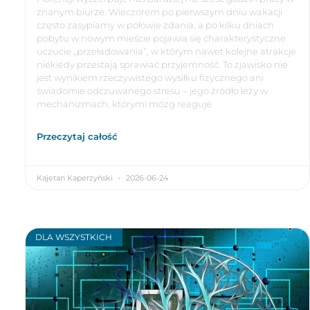
znanym biurze. Wieczorem po pierwszym dniu wakacji
często zasypiamy w połowie zdania, a po kilku dniach
pobytu w nowym mieście pojawia się charakterystyczne
uczucie „przeładowania”, w którym nawet kolejne atrakcje
niekiedy przestają sprawiać przyjemność. To zjawisko nie
jest wynikiem rzeczywistego wysiłku fizycznego ani
świadomie odczuwanego stresu – jego źródło leży w
mechanizmach, którymi mózg reaguje
Przeczytaj całość
Kajetan Kaperzyński
2026-06-24
DLA WSZYSTKICH