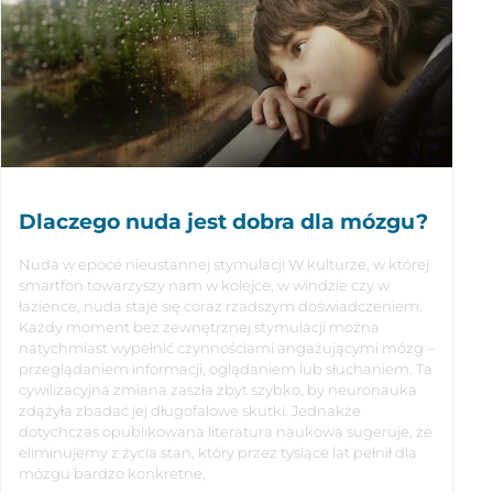
Dlaczego nuda jest dobra dla mózgu?
Nuda w epoce nieustannej stymulacji W kulturze, w której
smartfon towarzyszy nam w kolejce, w windzie czy w
łazience, nuda staje się coraz rzadszym doświadczeniem.
Każdy moment bez zewnętrznej stymulacji można
natychmiast wypełnić czynnościami angażującymi mózg –
przeglądaniem informacji, oglądaniem lub słuchaniem. Ta
cywilizacyjna zmiana zaszła zbyt szybko, by neuronauka
zdążyła zbadać jej długofalowe skutki. Jednakże
dotychczas opublikowana literatura naukowa sugeruje, że
eliminujemy z życia stan, który przez tysiące lat pełnił dla
mózgu bardzo konkretne,