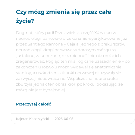
Czy mózg zmienia się przez całe
życie?
Dogmat, który padł Przez większą część XX wieku w
neurobiologii panowało przekonanie wyartykułowane już
przez Santiago Ramóna y Cajala, jednego z prekursorów
neurobiologii: drogi nerwowe w dorosłym mózgu są
„ustalone, zakończone, niezmienne” i nic nie może ich
zregenerować. Pogląd ten miał logiczne uzasadnienie – po
zakończeniu rozwoju mózg wydawał się anatomicznie
stabilny, a uszkodzenia tkanki nerwowej okazywały się
zazwyczaj nieodwracalne. Współczesna neuronauka
zburzyła jednak ten obraz krok po kroku, pokazując, że
mózg nie jest bynajmniej
Przeczytaj całość
Kajetan Kaperzyński
2026-06-05