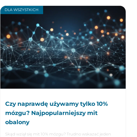
DLA WSZYSTKICH
Czy naprawdę używamy tylko 10%
mózgu? Najpopularniejszy mit
obalony
Skąd wziął się mit 10% mózgu? Trudno wskazać jeden