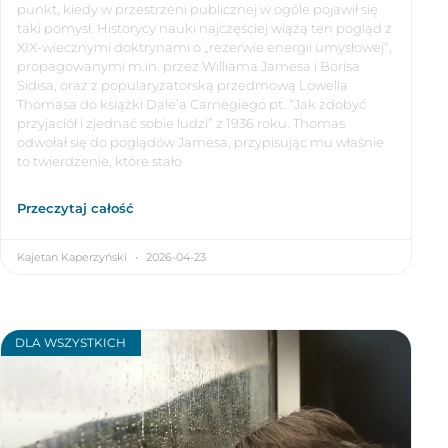
punkt, kiedy w przestrzeni publicznej w ogóle pojawił się
taki pomysł. Historycy nauki najczęściej wiążą ten pogląd z
XIX-wiecznymi doktrynami o „rezerwie energii umysłowej”,
propagowanymi m.in. przez Williama Jamesa i Borisa
Sidisa, oraz z popularyzatorską przedmową Lowella
Thomasa do książki Dale’a Carnegiego pt. “Jak zdobyć
przyjaciół i zjednać sobie ludzi” z 1936 roku. Thomas
odwołał się do poglądów Jamesa, przypisując mu właśnie
to twierdzenie, które stało
Przeczytaj całość
Kajetan Kaperzyński
2026-04-23
DLA WSZYSTKICH