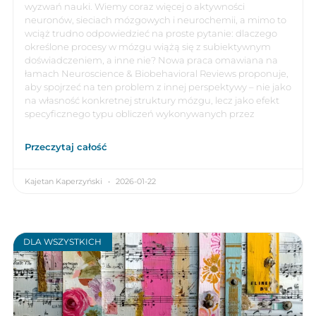
wyzwań nauki. Wiemy coraz więcej o aktywności
neuronów, sieciach mózgowych i neurochemii, a mimo to
wciąż trudno odpowiedzieć na proste pytanie: dlaczego
określone procesy w mózgu wiążą się z subiektywnym
doświadczeniem, a inne nie? Nowa praca omawiana na
łamach Neuroscience & Biobehavioral Reviews proponuje,
aby spojrzeć na ten problem z innej perspektywy – nie jako
na własność konkretnej struktury mózgu, lecz jako efekt
specyficznego typu obliczeń wykonywanych przez
Przeczytaj całość
Kajetan Kaperzyński
2026-01-22
DLA WSZYSTKICH