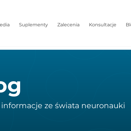
edia
Suplementy
Zalecenia
Konsultacje
B
og
 informacje ze świata neuronauki