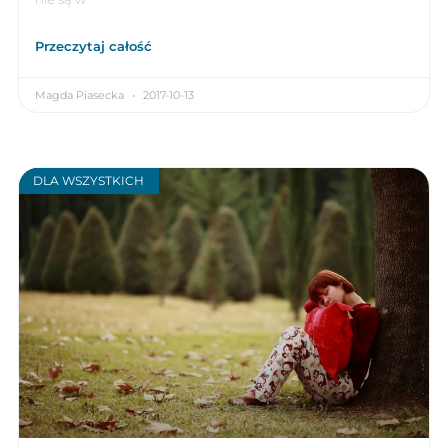
Przeczytaj całość
Magda Piasecka
2017-10-13
DLA WSZYSTKICH