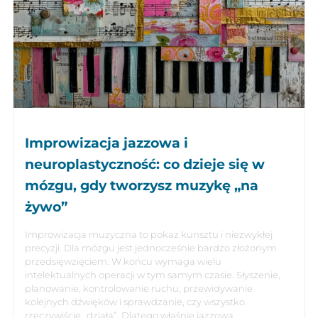
Improwizacja jazzowa i
neuroplastyczność: co dzieje się w
mózgu, gdy tworzysz muzykę „na
żywo”
Improwizacja muzyczna to pokaz kunsztu i niezwykłej
precyzji. Dla mózgu jest jednocześnie bardzo złożonym
przedsięwzięciem. W końcu wymaga wielu
intelektualnych operacji w tym samym czasie. Słyszenie,
planowanie, kontrolowanie ruchu, przewidywanie
kolejnych dźwięków i sprawdzanie, czy wszystko
rzeczywiście „działa”. Dlatego właśnie jazzowa