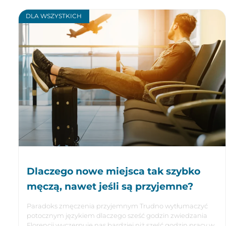
DLA WSZYSTKICH
Dlaczego nowe miejsca tak szybko
męczą, nawet jeśli są przyjemne?
Paradoks zmęczenia przyjemnym Trudno wytłumaczyć
potocznym językiem dlaczego sześć godzin zwiedzania
Florencji wyczerpuje nas bardziej niż sześć godzin pracy w