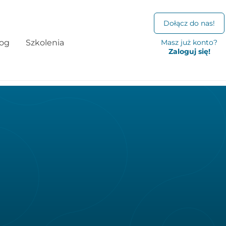
Dołącz do nas!
log
Szkolenia
Masz już konto?
Zaloguj się!