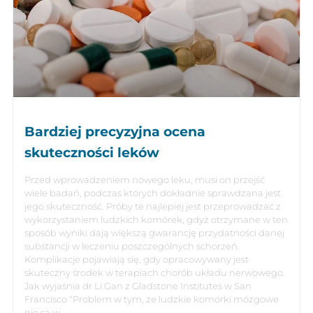
Bardziej precyzyjna ocena
skuteczności leków
Przed wprowadzeniem nowego leku, musi on przejść
wiele badań, podczas których dokładnie sprawdzana jest
jego skuteczność. Próby te najlepiej jest przeprowadzać z
wykorzystaniem ludzkich komórek, gdyż otrzymane w ten
sposób wyniki dają większą gwarancję przydatności danej
substancji w leczeniu poszczególnych schorzeń.
Komplikacje pojawiają się, gdy opracowywany jest
skuteczny środek w terapiach chorób układu nerwowego.
Jak wyjaśnia dr Li Gan z Gladstone Institutes w San
Francisco “Problem w tym, że ludzkie komórki mózgowe
nie są w