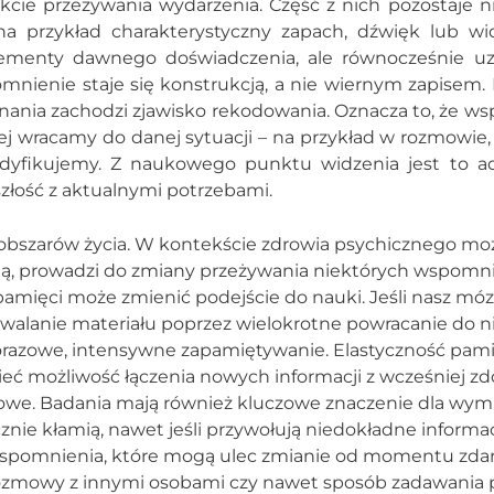
kcie przeżywania wydarzenia. Część z nich pozostaje n
a przykład charakterystyczny zapach, dźwięk lub wi
ementy dawnego doświadczenia, ale równocześnie uz
mnienie staje się konstrukcją, a nie wiernym zapisem.
nania zachodzi zjawisko rekodowania. Oznacza to, że w
ej wracamy do danej sytuacji – na przykład w rozmowie, 
dyfikujemy. Z naukowego punktu widzenia jest to a
łość z aktualnymi potrzebami.
 obszarów życia. W kontekście zdrowia psychicznego mo
umą, prowadzi do zmiany przeżywania niektórych wspomnie
amięci może zmienić podejście do nauki. Jeśli nasz mó
rwalanie materiału poprzez wielokrotne powracanie do 
orazowe, intensywne zapamiętywanie. Elastyczność pami
eć możliwość łączenia nowych informacji z wcześniej z
ciowe. Badania mają również kluczowe znaczenie dla wym
znie kłamią, nawet jeśli przywołują niedokładne informac
wspomnienia, które mogą ulec zmianie od momentu zdar
 rozmowy z innymi osobami czy nawet sposób zadawania 