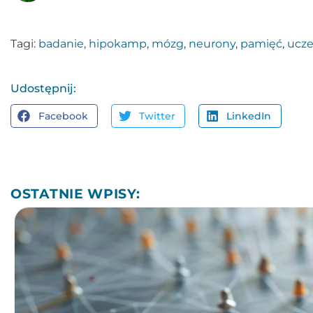
Tagi:
badanie
,
hipokamp
,
mózg
,
neurony
,
pamięć
,
ucze
Udostępnij:
Facebook
Twitter
LinkedIn
OSTATNIE WPISY: