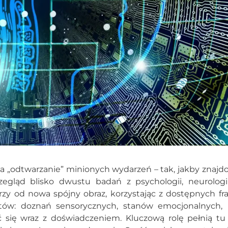
a „odtwarzanie” minionych wydarzeń – tak, jakby znajdo
ląd blisko dwustu badań z psychologii, neurologii i
rzy od nowa spójny obraz, korzystając z dostępnych f
ów: doznań sensorycznych, stanów emocjonalnych, 
 się wraz z doświadczeniem. Kluczową rolę pełnią tu 