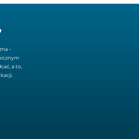
?
zna –
amicznym
ać, a to,
kacji.