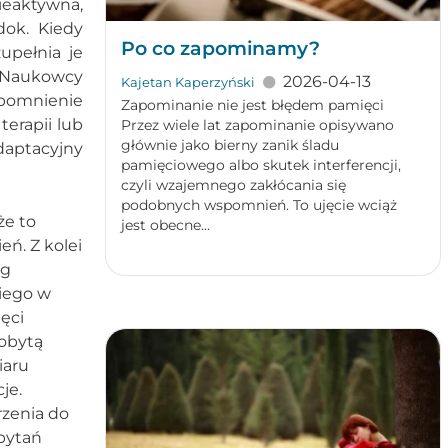
ieaktywna,
dok. Kiedy
Po co zapominamy?
upełnia je
Naukowcy
2026-04-13
Kajetan Kaperzyński
spomnienie
Zapominanie nie jest błędem pamięci
terapii lub
Przez wiele lat zapominanie opisywano
głównie jako bierny zanik śladu
daptacyjny
pamięciowego albo skutek interferencji,
czyli wzajemnego zakłócania się
podobnych wspomnień. To ujęcie wciąż
że to
jest obecne...
ń. Z kolei
zg
niego w
ęci
dobytą
iaru
je.
zenia do
pytań