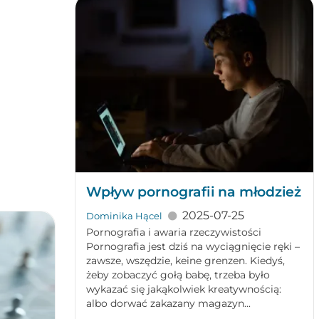
Wpływ pornografii na młodzież
2025-07-25
Dominika Hącel
Pornografia i awaria rzeczywistości
Pornografia jest dziś na wyciągnięcie ręki –
zawsze, wszędzie, keine grenzen. Kiedyś,
żeby zobaczyć gołą babę, trzeba było
wykazać się jakąkolwiek kreatywnością:
albo dorwać zakazany magazyn...