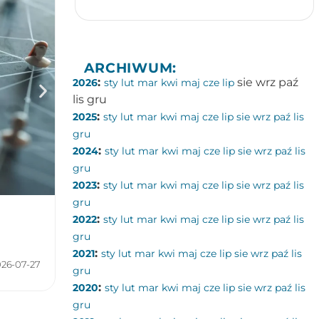
ARCHIWUM:
:
sie
wrz
paź
2026
sty
lut
mar
kwi
maj
cze
lip
lis
gru
:
2025
sty
lut
mar
kwi
maj
cze
lip
sie
wrz
paź
lis
gru
:
2024
sty
lut
mar
kwi
maj
cze
lip
sie
wrz
paź
lis
gru
:
2023
sty
lut
mar
kwi
maj
cze
lip
sie
wrz
paź
lis
gru
Dlaczego nuda jest dobra dla mózgu?
:
2022
sty
lut
mar
kwi
maj
cze
lip
sie
wrz
paź
lis
Kategorie:
Neurofizjologia
,
Zdolności poznawcze
gru
:
2021
sty
lut
mar
kwi
maj
cze
lip
sie
wrz
paź
lis
026-07-27
gru
:
2020
sty
lut
mar
kwi
maj
cze
lip
sie
wrz
paź
lis
gru