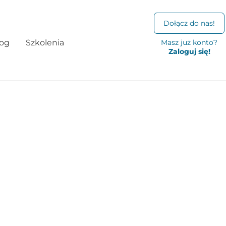
Dołącz do nas!
log
Szkolenia
Masz już konto?
Zaloguj się!