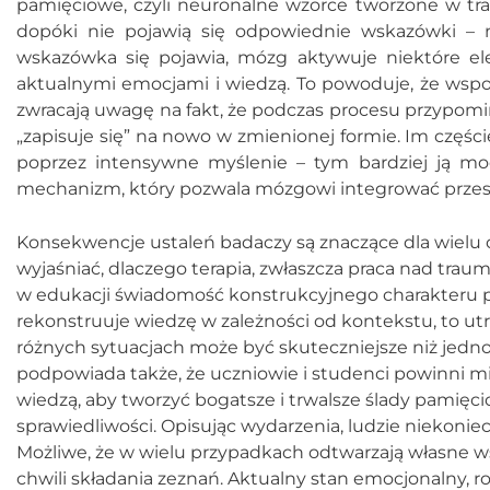
pamięciowe, czyli neuronalne wzorce tworzone w tra
dopóki nie pojawią się odpowiednie wskazówki – n
wskazówka się pojawia, mózg aktywuje niektóre el
aktualnymi emocjami i wiedzą. To powoduje, że wspo
zwracają uwagę na fakt, że podczas procesu przypomi
„zapisuje się” na nowo w zmienionej formie. Im części
poprzez intensywne myślenie – tym bardziej ją mo
mechanizm, który pozwala mózgowi integrować przesz
Konsekwencje ustaleń badaczy są znaczące dla wielu
wyjaśniać, dlaczego terapia, zwłaszcza praca nad tra
w edukacji świadomość konstrukcyjnego charakteru p
rekonstruuje wiedzę w zależności od kontekstu, to ut
różnych sytuacjach może być skuteczniejsze niż jedn
podpowiada także, że uczniowie i studenci powinni mi
wiedzą, aby tworzyć bogatsze i trwalsze ślady pamię
sprawiedliwości. Opisując wydarzenia, ludzie niekoniec
Możliwe, że w wielu przypadkach odtwarzają własne 
chwili składania zeznań. Aktualny stan emocjonalny,