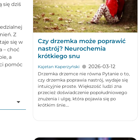
 się dziś
edzialnej
nień. Z
Czy drzemka może poprawić
aje się w
nastrój? Neurochemia
a – choć
krótkiego snu
ie, a
ści pomóc
2026-03-12
Kajetan Kaperzyński
Drzemka drzemce nie równa Pytanie o to,
czy drzemka poprawia nastrój, wydaje się
intuicyjnie proste. Większość ludzi zna
przecież doświadczenie popołudniowego
znużenia i ulgę, która pojawia się po
krótkim śnie....