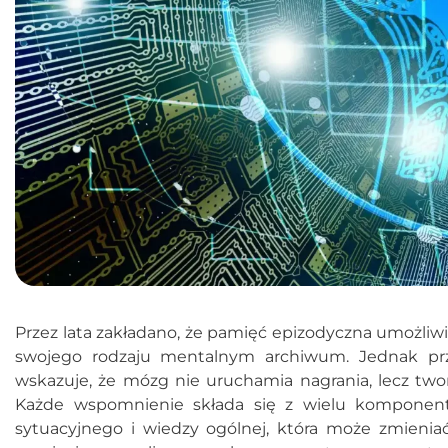
Przez lata zakładano, że pamięć epizodyczna umożliwi
swojego rodzaju mentalnym archiwum. Jednak przeg
wskazuje, że mózg nie uruchamia nagrania, lecz two
Każde wspomnienie składa się z wielu komponent
sytuacyjnego i wiedzy ogólnej, która może zmieniać