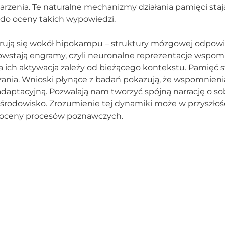
enia. Te naturalne mechanizmy działania pamięci stają
do oceny takich wypowiedzi.
trują się wokół hipokampu – struktury mózgowej odpowi
wstają engramy, czyli neuronalne reprezentacje wspom
 ich aktywacja zależy od bieżącego kontekstu. Pamięć st
rzania. Wnioski płynące z badań pokazują, że wspomnieni
adaptacyjną. Pozwalają nam tworzyć spójną narrację o sob
ę środowisko. Zrozumienie tej dynamiki może w przyszło
i oceny procesów poznawczych.