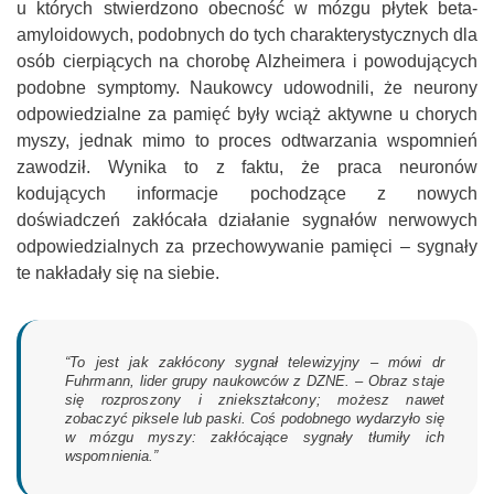
u których stwierdzono obecność w mózgu płytek beta-
amyloidowych, podobnych do tych charakterystycznych dla
osób cierpiących na chorobę Alzheimera i powodujących
podobne symptomy. Naukowcy udowodnili, że neurony
odpowiedzialne za pamięć były wciąż aktywne u chorych
myszy, jednak mimo to proces odtwarzania wspomnień
zawodził. Wynika to z faktu, że praca neuronów
kodujących informacje pochodzące z nowych
doświadczeń zakłócała działanie sygnałów nerwowych
odpowiedzialnych za przechowywanie pamięci – sygnały
te nakładały się na siebie.
“To jest jak zakłócony sygnał telewizyjny – mówi dr
Fuhrmann, lider grupy naukowców z DZNE. – Obraz staje
się rozproszony i zniekształcony; możesz nawet
zobaczyć piksele lub paski. Coś podobnego wydarzyło się
w mózgu myszy: zakłócające sygnały tłumiły ich
wspomnienia.”