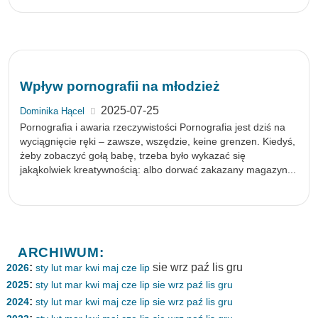
Wpływ pornografii na młodzież
2025-07-25
Dominika Hącel
Pornografia i awaria rzeczywistości Pornografia jest dziś na
wyciągnięcie ręki – zawsze, wszędzie, keine grenzen. Kiedyś,
żeby zobaczyć gołą babę, trzeba było wykazać się
jakąkolwiek kreatywnością: albo dorwać zakazany magazyn...
ARCHIWUM:
:
sie
wrz
paź
lis
gru
2026
sty
lut
mar
kwi
maj
cze
lip
:
2025
sty
lut
mar
kwi
maj
cze
lip
sie
wrz
paź
lis
gru
:
2024
sty
lut
mar
kwi
maj
cze
lip
sie
wrz
paź
lis
gru