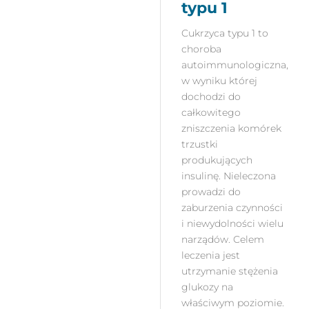
typu 1
Cukrzyca typu 1 to
choroba
autoimmunologiczna,
w wyniku której
dochodzi do
całkowitego
zniszczenia komórek
trzustki
produkujących
insulinę. Nieleczona
prowadzi do
zaburzenia czynności
i niewydolności wielu
narządów. Celem
leczenia jest
utrzymanie stężenia
glukozy na
właściwym poziomie.