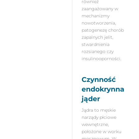
również
zaangażowany w
mechanizmy
nowotworzenia,
patogenezę chorób
zapalnych jelit,
stwardnienia
rozsianego czy
insulinooporności.
Czynność
endokrynna
jąder
Jądra to męskie
narządy płciowe
wewnętrzne,
położone w worku
mosznowym. W