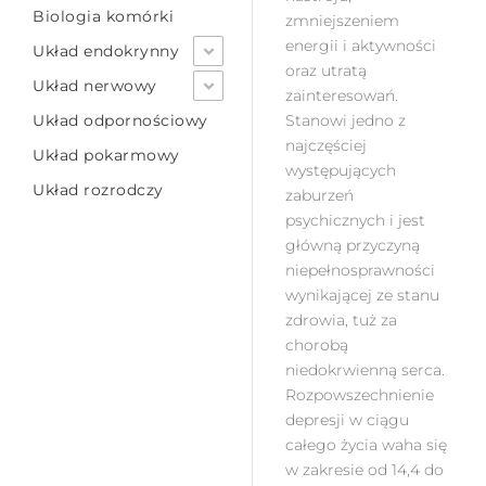
Biologia komórki
zmniejszeniem
energii i aktywności
Układ endokrynny
oraz utratą
Układ nerwowy
zainteresowań.
Układ odpornościowy
Stanowi jedno z
najczęściej
Układ pokarmowy
występujących
Układ rozrodczy
zaburzeń
psychicznych i jest
główną przyczyną
niepełnosprawności
wynikającej ze stanu
zdrowia, tuż za
chorobą
niedokrwienną serca.
Rozpowszechnienie
depresji w ciągu
całego życia waha się
w zakresie od 14,4 do