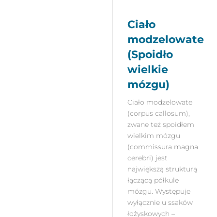
Ciało
modzelowate
(Spoidło
wielkie
mózgu)
Ciało modzelowate
(corpus callosum),
zwane też spoidłem
wielkim mózgu
(commissura magna
cerebri) jest
największą strukturą
łączącą półkule
mózgu. Występuje
wyłącznie u ssaków
łożyskowych –