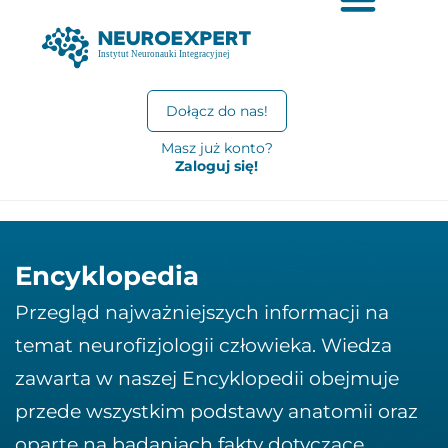
Dołącz do nas!
Masz już konto?
Zaloguj się!
Encyklopedia
Przegląd najważniejszych informacji na
temat neurofizjologii człowieka. Wiedza
zawarta w naszej Encyklopedii obejmuje
przede wszystkim podstawy anatomii oraz
oparte na badaniach fakty dotyczące