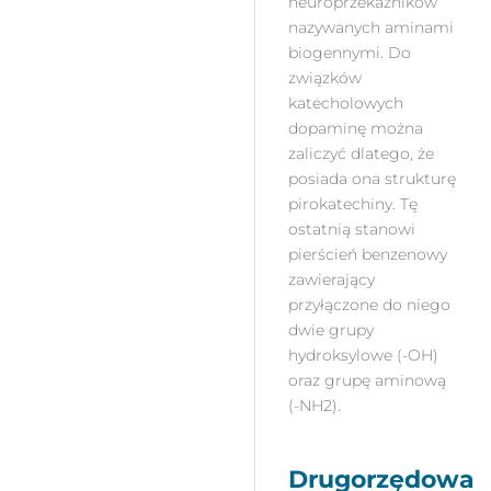
neuroprzekaźników
nazywanych aminami
biogennymi. Do
związków
katecholowych
dopaminę można
zaliczyć dlatego, że
posiada ona strukturę
pirokatechiny. Tę
ostatnią stanowi
pierścień benzenowy
zawierający
przyłączone do niego
dwie grupy
hydroksylowe (-OH)
oraz grupę aminową
(-NH2).
Drugorzędowa