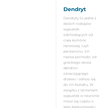
Dendryt
Dendryty to jedne z
dwóch rodzajów
wypustek
odchodzących od
ciała komórki
nerwowej, czyli
perikarionu. Ich
nazwa pochodzi, od
greckiego słowa
déndron
oznaczającego
drzewo i odnosi się
do ich kształtu. W
związku z istnieniem
wypustek w neuronie
mówi się często o
jego biegunowości.