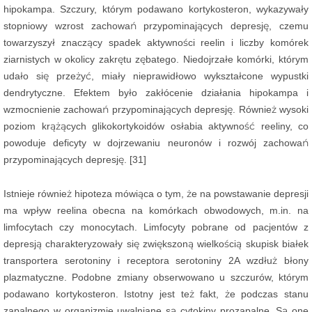
hipokampa. Szczury, którym podawano kortykosteron, wykazywały
stopniowy wzrost zachowań przypominających depresję, czemu
towarzyszył znaczący spadek aktywności reelin i liczby komórek
ziarnistych w okolicy zakrętu zębatego. Niedojrzałe komórki, którym
udało się przeżyć, miały nieprawidłowo wykształcone wypustki
dendrytyczne. Efektem było zakłócenie działania hipokampa i
wzmocnienie zachowań przypominających depresję. Również wysoki
poziom krążących glikokortykoidów osłabia aktywność reeliny, co
powoduje deficyty w dojrzewaniu neuronów i rozwój zachowań
przypominających depresję. [31]
Istnieje również hipoteza mówiąca o tym, że na powstawanie depresji
ma wpływ reelina obecna na komórkach obwodowych, m.in. na
limfocytach czy monocytach. Limfocyty pobrane od pacjentów z
depresją charakteryzowały się zwiększoną wielkością skupisk białek
transportera serotoniny i receptora serotoniny 2A wzdłuż błony
plazmatyczne. Podobne zmiany obserwowano u szczurów, którym
podawano kortykosteron. Istotny jest też fakt, że podczas stanu
zapalnego w organizmie uwalniane są cytokiny prozapalne. Są one