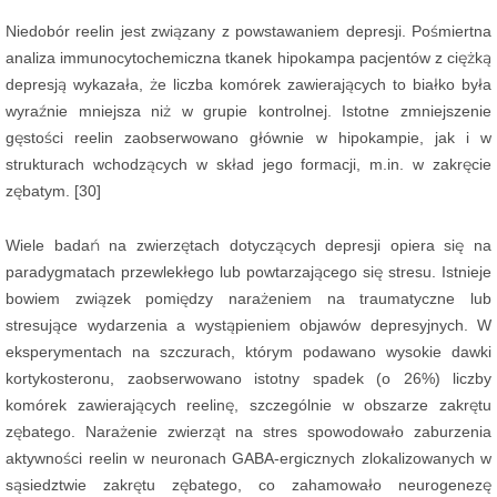
Niedobór reelin jest związany z powstawaniem depresji. Pośmiertna
analiza immunocytochemiczna tkanek hipokampa pacjentów z ciężką
depresją wykazała, że liczba komórek zawierających to białko była
wyraźnie mniejsza niż w grupie kontrolnej. Istotne zmniejszenie
gęstości reelin zaobserwowano głównie w hipokampie, jak i w
strukturach wchodzących w skład jego formacji, m.in. w zakręcie
zębatym. [30]
Wiele badań na zwierzętach dotyczących depresji opiera się na
paradygmatach przewlekłego lub powtarzającego się stresu. Istnieje
bowiem związek pomiędzy narażeniem na traumatyczne lub
stresujące wydarzenia a wystąpieniem objawów depresyjnych. W
eksperymentach na szczurach, którym podawano wysokie dawki
kortykosteronu, zaobserwowano istotny spadek (o 26%) liczby
komórek zawierających reelinę, szczególnie w obszarze zakrętu
zębatego. Narażenie zwierząt na stres spowodowało zaburzenia
aktywności reelin w neuronach GABA-ergicznych zlokalizowanych w
sąsiedztwie zakrętu zębatego, co zahamowało neurogenezę