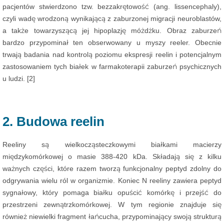
pacjentów stwierdzono tzw. bezzakrętowość (ang. lissencephaly),
czyli wadę wrodzoną wynikającą z zaburzonej migracji neuroblastów,
a także towarzyszącą jej hipoplazję móżdżku. Obraz zaburzeń
bardzo przypominał ten obserwowany u myszy reeler. Obecnie
trwają badania nad kontrolą poziomu ekspresji reelin i potencjalnym
zastosowaniem tych białek w farmakoterapii zaburzeń psychicznych
u ludzi. [2]
2. Budowa reelin
Reeliny są wielkocząsteczkowymi białkami macierzy
międzykomórkowej o masie 388-420 kDa. Składają się z kilku
ważnych części, które razem tworzą funkcjonalny peptyd zdolny do
odgrywania wielu ról w organizmie. Koniec N reeliny zawiera peptyd
sygnałowy, który pomaga białku opuścić komórkę i przejść do
przestrzeni zewnątrzkomórkowej. W tym regionie znajduje się
również niewielki fragment łańcucha, przypominający swoją strukturą