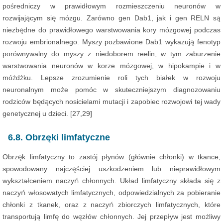
pośredniczy w prawidłowym rozmieszczeniu neuronów w
rozwijającym się mózgu. Zarówno gen Dab1, jak i gen RELN są
niezbędne do prawidłowego warstwowania kory mózgowej podczas
rozwoju embrionalnego. Myszy pozbawione Dab1 wykazują fenotyp
porównywalny do myszy z niedoborem reelin, w tym zaburzenie
warstwowania neuronów w korze mózgowej, w hipokampie i w
móżdżku. Lepsze zrozumienie roli tych białek w rozwoju
neuronalnym może pomóc w skuteczniejszym diagnozowaniu
rodziców będących nosicielami mutacji i zapobiec rozwojowi tej wady
genetycznej u dzieci. [27,29]
6.8. Obrzęki limfatyczne
Obrzęk limfatyczny to zastój płynów (głównie chłonki) w tkance,
spowodowany najczęściej uszkodzeniem lub nieprawidłowym
wykształceniem naczyń chłonnych. Układ limfatyczny składa się z
naczyń włosowatych limfatycznych, odpowiedzialnych za pobieranie
chłonki z tkanek, oraz z naczyń zbiorczych limfatycznych, które
transportują limfę do węzłów chłonnych. Jej przepływ jest możliwy