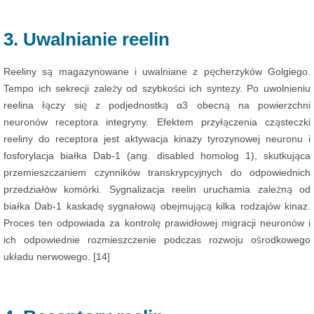
3. Uwalnianie reelin
Reeliny są magazynowane i uwalniane z pęcherzyków Golgiego.
Tempo ich sekrecji zależy od szybkości ich syntezy. Po uwolnieniu
reelina łączy się z podjednostką α3 obecną na powierzchni
neuronów receptora integryny. Efektem przyłączenia cząsteczki
reeliny do receptora jest aktywacja kinazy tyrozynowej neuronu i
fosforylacja białka Dab-1 (ang. disabled homolog 1), skutkująca
przemieszczaniem czynników transkrypcyjnych do odpowiednich
przedziałów komórki. Sygnalizacja reelin uruchamia zależną od
białka Dab-1 kaskadę sygnałową obejmującą kilka rodzajów kinaz.
Proces ten odpowiada za kontrolę prawidłowej migracji neuronów i
ich odpowiednie rozmieszczenie podczas rozwoju ośrodkowego
układu nerwowego. [14]