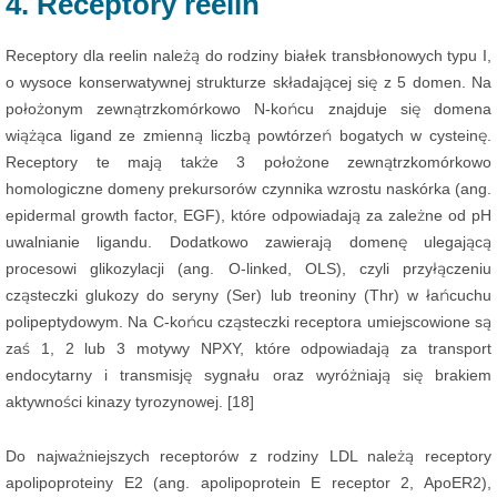
4. Receptory reelin
Receptory dla reelin należą do rodziny białek transbłonowych typu I,
o wysoce konserwatywnej strukturze składającej się z 5 domen. Na
położonym zewnątrzkomórkowo N-końcu znajduje się domena
wiążąca ligand ze zmienną liczbą powtórzeń bogatych w cysteinę.
Receptory te mają także 3 położone zewnątrzkomórkowo
homologiczne domeny prekursorów czynnika wzrostu naskórka (ang.
epidermal growth factor, EGF), które odpowiadają za zależne od pH
uwalnianie ligandu. Dodatkowo zawierają domenę ulegającą
procesowi glikozylacji (ang. O-linked, OLS), czyli przyłączeniu
cząsteczki glukozy do seryny (Ser) lub treoniny (Thr) w łańcuchu
polipeptydowym. Na C-końcu cząsteczki receptora umiejscowione są
zaś 1, 2 lub 3 motywy NPXY, które odpowiadają za transport
endocytarny i transmisję sygnału oraz wyróżniają się brakiem
aktywności kinazy tyrozynowej. [18]
Do najważniejszych receptorów z rodziny LDL należą receptory
apolipoproteiny E2 (ang. apolipoprotein E receptor 2, ApoER2),