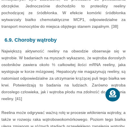
obrzęków. Jednocześnie dochodziło to proteolizy reeliny
pochodzącej ze śródbłonka. W efekcie komórki śródbłonka
wytwarzały białko chemotaktyczne MCP1, odpowiedzialne za
transport monocytów do miejsca objętego stanem zapalnym. [38]
6.9. Choroby wątroby
Największą aktywność reeliny na obwodzie obserwuje się w
wątrobie. W badaniach na myszach wykazano, że wątroba dorosłych
osobników zawiera około ⅓ całkowitej ilości mRNA reeliny, jaka
występuje w korze mózgowej. Hepatocyty nie magazynują reeliny, są
natomiast odpowiedzialne za utrzymanie krążącej puli tego białka we
krwi. Potwierdzają to badania na ludziach. Zarówno wątroba
dorosłego człowieka, jak i wątroba płodu ma zdolność do uwalniania
reeliny. [41]
Reelina może odgrywać ważną rolę w procesie włóknienia wątroby, a
także w rozwoju raka wątrobowokomórkowego. Poziom tego białka
ulega zmianom w różnych stadiach przewlekłego zapalenia wątroby,