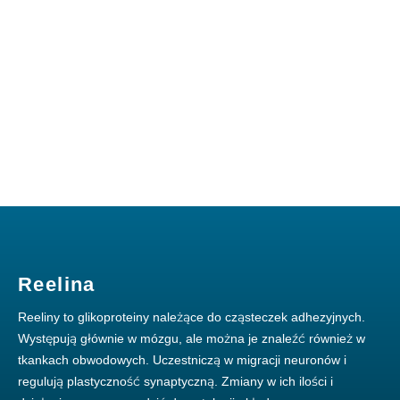
Reelina
Reeliny to glikoproteiny należące do cząsteczek adhezyjnych.
Występują głównie w mózgu, ale można je znaleźć również w
tkankach obwodowych. Uczestniczą w migracji neuronów i
regulują plastyczność synaptyczną. Zmiany w ich ilości i