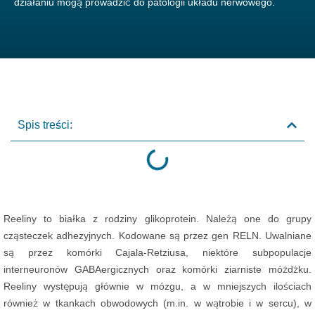
działaniu mogą prowadzić do patologii układu nerwowego.
Spis treści:
Reeliny to białka z rodziny glikoprotein. Należą one do grupy
cząsteczek adhezyjnych. Kodowane są przez gen RELN. Uwalniane
są przez komórki Cajala-Retziusa, niektóre subpopulacje
interneuronów GABAergicznych oraz komórki ziarniste móżdżku.
Reeliny występują głównie w mózgu, a w mniejszych ilościach
również w tkankach obwodowych (m.in. w wątrobie i w sercu), w