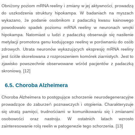
Obniżony poziom mRNA reeliny i zmiany w jej aktywności, prowadzą
do uszkodzenia struktury hipokampa. W badaniach na myszach
wykazano, że podanie osobnikom z padaczką kwasu kainowego
powodowało spadek poziomu mRNA reeliny w neuronach wnęki
hipokampa. Natomiast u ludzi z padaczką obserwuje się nasilenie
metylacji promotora genu kodującego reelinę w porównaniu do osób
zdrowych. Utrata neuronów wykazujących ekspresję mRNA reeliny
jest ściśle skorelowana z rozproszeniem komórek ziarnistych. Jest to
zjawisko powszechnie obserwowane wśród pacjentów z padaczką
skroniową. [12]
6.5. Choroba Alzheimera
Choroba Alzheimera to postępujące schorzenie neurodegeneracyjne
prowadzące do zaburzeń poznawczych i otępienia. Charakteryzuje
się utratą pamięci, trudnościami w komunikowaniu się i zmianami
osobowości oraz nastroju. W ostatnich latach wzrosło
zainteresowanie rolą reelin w patogenezie tego schorzenia. [13]