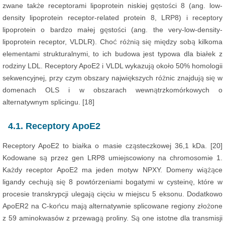
zwane także receptorami lipoprotein niskiej gęstości 8 (ang. low-
density lipoprotein receptor-related protein 8, LRP8) i receptory
lipoprotein o bardzo małej gęstości (ang. the very-low-density-
lipoprotein receptor, VLDLR). Choć różnią się między sobą kilkoma
elementami strukturalnymi, to ich budowa jest typowa dla białek z
rodziny LDL. Receptory ApoE2 i VLDL wykazują około 50% homologii
sekwencyjnej, przy czym obszary największych różnic znajdują się w
domenach OLS i w obszarach wewnątrzkomórkowych o
alternatywnym splicingu. [18]
4.1. Receptory ApoE2
Receptory ApoE2 to białka o masie cząsteczkowej 36,1 kDa. [20]
Kodowane są przez gen LRP8 umiejscowiony na chromosomie 1.
Każdy receptor ApoE2 ma jeden motyw NPXY. Domeny wiążące
ligandy cechują się 8 powtórzeniami bogatymi w cysteinę, które w
procesie transkrypcji ulegają cięciu w miejscu 5 eksonu. Dodatkowo
ApoER2 na C-końcu mają alternatywnie splicowane regiony złożone
z 59 aminokwasów z przewagą proliny. Są one istotne dla transmisji