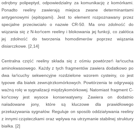
odrębny polipeptyd, odpowiedzialny za komunikację z komórkami.
Ponadto reeliny zawierają miejsca zwane determinantami
antygenowymi (epitopami). Jest to element rozpoznawany przez
specjalne przeciwciało o nazwie CR-50. Ma ono zdolność do
wiązania się z N-końcem reeliny i blokowania jej funkcji, co zakłóca
jej zdolność do tworzenia homodimerów poprzez wiązania
disiarczkowe. [2,14]
Centralna część reeliny składa się z ośmiu powtórzeń łańcucha
aminokwasowego. Każdy z tych fragmentów zawiera dodatkowo po
dwa łańcuchy sekwencyjne rozdzielone wzorem cysteiny, co jest
typowe dla białek zewnątrzkomórkowych. Powtórzenia te odgrywają
ważną rolę w sygnalizacji międzykomórkowej. Natomiast fragment C-
końcowy jest wysoce konserwatywny. Zawiera on dodatnio
naładowane jony, które są kluczowe dla prawidłowego
przekazywania sygnałów. Reguluje on sposób oddziaływania reeliny
z innymi cząsteczkami oraz wpływa na utrzymanie stabilnej struktury
białka. [2]