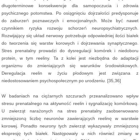
długoterminowe konsekwencje dla samopoczucia i zdrowia
psychicznego potomstwa. Po osiągnięciu dojrzałości predysponuje
do zaburzeń poznawczych i emocjonalnych. Może być nawet
czynnikiem ryzyka rozwoju schorzeń neuropsychiatrycznych.
Rozwijający się układ nerwowy potrzebuje odpowiedniej ilości białek
do tworzenia się warstw korowych i dojrzewania synaptycznego.
Stres prenatalny prowadzi do dysregulacji komórek i niedoboru
protein, w tym reeliny. Ta z kolei jest niezbędna do adaptacji
organizmu do zmieniających się warunków środowiskowych.
Deregulacja reelin w życiu płodowym jest związana z
niedostosowaniem psychospołecznym po urodzeniu. [35,36]
W badaniach na ciężarnych szczurach przeanalizowano wpływ
stresu prenatalnego na aktywność reelin i sygnalizację komórkową.
U zwierząt narażonych na stres prenatalny zaobserwowano
zmniejszoną liczbę neuronów zawierających reelinę w warstwie
korowej. Ponadto neurony tych zwierząt wykazywały zmniejszoną
ekspresję tych białek. Następowały u nich również zmiany w