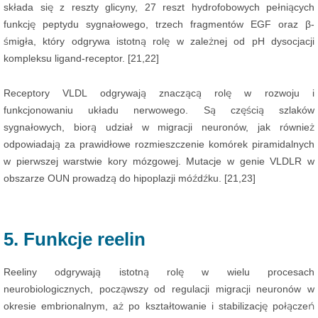
składa się z reszty glicyny, 27 reszt hydrofobowych pełniących
funkcję peptydu sygnałowego, trzech fragmentów EGF oraz β-
śmigła, który odgrywa istotną rolę w zależnej od pH dysocjacji
kompleksu ligand-receptor. [21,22]
Receptory VLDL odgrywają znaczącą rolę w rozwoju i
funkcjonowaniu układu nerwowego. Są częścią szlaków
sygnałowych, biorą udział w migracji neuronów, jak również
odpowiadają za prawidłowe rozmieszczenie komórek piramidalnych
w pierwszej warstwie kory mózgowej. Mutacje w genie VLDLR w
obszarze OUN prowadzą do hipoplazji móźdźku. [21,23]
5. Funkcje reelin
Reeliny odgrywają istotną rolę w wielu procesach
neurobiologicznych, począwszy od regulacji migracji neuronów w
okresie embrionalnym, aż po kształtowanie i stabilizację połączeń