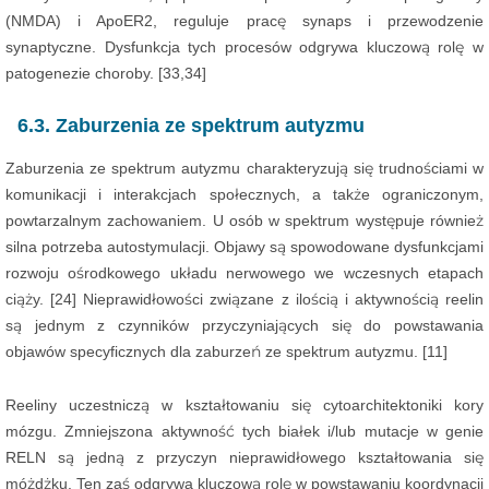
(NMDA) i ApoER2, reguluje pracę synaps i przewodzenie
synaptyczne. Dysfunkcja tych procesów odgrywa kluczową rolę w
patogenezie choroby. [33,34]
6.3. Zaburzenia ze spektrum autyzmu
Zaburzenia ze spektrum autyzmu charakteryzują się trudnościami w
komunikacji i interakcjach społecznych, a także ograniczonym,
powtarzalnym zachowaniem. U osób w spektrum występuje również
silna potrzeba autostymulacji. Objawy są spowodowane dysfunkcjami
rozwoju ośrodkowego układu nerwowego we wczesnych etapach
ciąży. [24] Nieprawidłowości związane z ilością i aktywnością reelin
są jednym z czynników przyczyniających się do powstawania
objawów specyficznych dla zaburzeń ze spektrum autyzmu. [11]
Reeliny uczestniczą w kształtowaniu się cytoarchitektoniki kory
mózgu. Zmniejszona aktywność tych białek i/lub mutacje w genie
RELN są jedną z przyczyn nieprawidłowego kształtowania się
móżdżku. Ten zaś odgrywa kluczową rolę w powstawaniu koordynacji