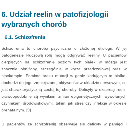
6. Udział reelin w patofizjologii
wybranych chorób
6.1. Schizofrenia
Schizofrenia to choroba psychiczna o złożonej etiologii. W jej
patogenezie kluczową rolę mogą odgrywać reeliny. U pacjentów
cierpiących na schizofrenię poziom tych białek w mózgu jest
znacznie obniżony, szczególnie w korze przedczołowej oraz w
hipokampie. Pomimo braku mutacji w genie kodującym to białko,
dochodzi do jego zmniejszonej aktywności w układzie nerwowym, co
jest charakterystyczną cechą tej choroby. Deficyty w ekspresji reelin
prawdopodobnie są wynikiem zmian epigenetycznych, wywołanych
czynnikami środowiskowymi, takimi jak stres czy infekcje w okresie
prenatalnym. [9]
U pacjentów ze schizofrenią obserwuje się deficyty w pamięci i