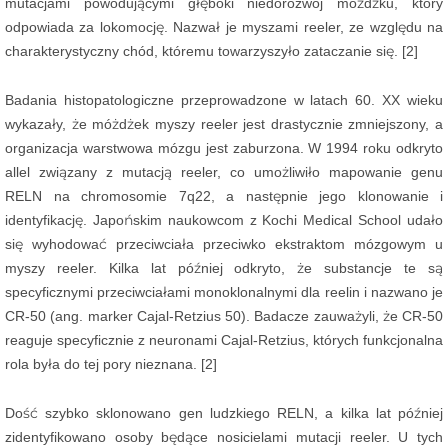
mutacjami powodującymi głęboki niedorozwój móżdżku, który
odpowiada za lokomocję. Nazwał je myszami reeler, ze względu na
charakterystyczny chód, któremu towarzyszyło zataczanie się. [2]
Badania histopatologiczne przeprowadzone w latach 60. XX wieku
wykazały, że móżdżek myszy reeler jest drastycznie zmniejszony, a
organizacja warstwowa mózgu jest zaburzona. W 1994 roku odkryto
allel związany z mutacją reeler, co umożliwiło mapowanie genu
RELN na chromosomie 7q22, a następnie jego klonowanie i
identyfikację. Japońskim naukowcom z Kochi Medical School udało
się wyhodować przeciwciała przeciwko ekstraktom mózgowym u
myszy reeler. Kilka lat później odkryto, że substancje te są
specyficznymi przeciwciałami monoklonalnymi dla reelin i nazwano je
CR-50 (ang. marker Cajal-Retzius 50). Badacze zauważyli, że CR-50
reaguje specyficznie z neuronami Cajal-Retzius, których funkcjonalna
rola była do tej pory nieznana. [2]
Dość szybko sklonowano gen ludzkiego RELN, a kilka lat później
zidentyfikowano osoby będące nosicielami mutacji reeler. U tych