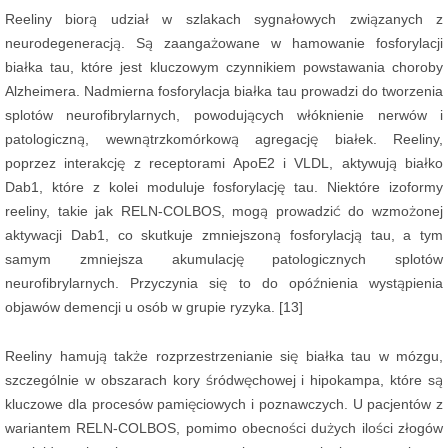
Reeliny biorą udział w szlakach sygnałowych związanych z
neurodegeneracją. Są zaangażowane w hamowanie fosforylacji
białka tau, które jest kluczowym czynnikiem powstawania choroby
Alzheimera. Nadmierna fosforylacja białka tau prowadzi do tworzenia
splotów neurofibrylarnych, powodujących włóknienie nerwów i
patologiczną, wewnątrzkomórkową agregację białek. Reeliny,
poprzez interakcję z receptorami ApoE2 i VLDL, aktywują białko
Dab1, które z kolei moduluje fosforylację tau. Niektóre izoformy
reeliny, takie jak RELN-COLBOS, mogą prowadzić do wzmożonej
aktywacji Dab1, co skutkuje zmniejszoną fosforylacją tau, a tym
samym zmniejsza akumulację patologicznych splotów
neurofibrylarnych. Przyczynia się to do opóźnienia wystąpienia
objawów demencji u osób w grupie ryzyka. [13]
Reeliny hamują także rozprzestrzenianie się białka tau w mózgu,
szczególnie w obszarach kory śródwęchowej i hipokampa, które są
kluczowe dla procesów pamięciowych i poznawczych. U pacjentów z
wariantem RELN-COLBOS, pomimo obecności dużych ilości złogów