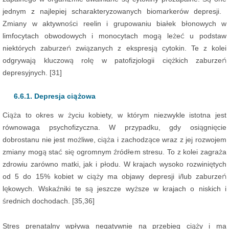
jednym z najlepiej scharakteryzowanych biomarkerów depresji. ​​
Zmiany w aktywności reelin i grupowaniu białek błonowych w
limfocytach obwodowych i monocytach mogą leżeć u podstaw
niektórych zaburzeń związanych z ekspresją cytokin. Te z kolei
odgrywają kluczową rolę w patofizjologii ciężkich zaburzeń
depresyjnych. [31]
6.6.1. Depresja ciążowa
Ciąża to okres w życiu kobiety, w którym niezwykle istotna jest
równowaga psychofizyczna. W przypadku, gdy osiągnięcie
dobrostanu nie jest możliwe, ciąża i zachodzące wraz z jej rozwojem
zmiany mogą stać się ogromnym źródłem stresu. To z kolei zagraża
zdrowiu zarówno matki, jak i płodu. W krajach wysoko rozwiniętych
od 5 do 15% kobiet w ciąży ma objawy depresji i/lub zaburzeń
lękowych. Wskaźniki te są jeszcze wyższe w krajach o niskich i
średnich dochodach. [35,36]
Stres prenatalny wpływa negatywnie na przebieg ciąży i ma