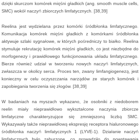
dzięki skurczom komórek mięśni gładkich (ang. smooth muscle cells,
SMC) wokół naczyń zbiorczych limfatycznych. [38,39]
Reelina jest wydzielana przez komórki śródbłonka limfatycznego.
Komunikacja komórek mięśni gładkich z komórkami śródbłonka
aktywuje szlaki sygnałowe, w których pośredniczy to białko. Reelina
stymuluje rekrutację komórek mięśni gładkich, co jest niezbędne do
morfogenezy i prawidłowego funkcjonowania układu limfatycznego.
Bierze również udział w tworzeniu nowych naczyń limfatycznych,
zwłaszcza w okolicy serca. Proces ten, zwany limfangiogenezą, jest
konieczny w celu oczyszczania narządów ze starych komórek i
zapobiegania tworzenia się złogów. [38,39]
W badaniach na myszach wykazano, że osobniki z niedoborem
reelin miały nieprawidłowo wykształcone naczynia zbiorcze
limfatyczne charakteryzujące się zmniejszoną liczbą SMC.
Wykazywały także nieprawidłową ekspresję receptora hialuronowego
śródbłonka naczyń limfatycznych 1 (LYVE-1). Działanie naczyń
limfatycznych było zaburzone, co prowadziło do powstawania