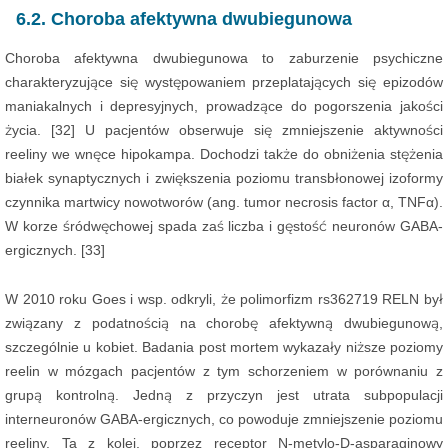
6.2. Choroba afektywna dwubiegunowa
Choroba afektywna dwubiegunowa to zaburzenie psychiczne
charakteryzujące się występowaniem przeplatających się epizodów
maniakalnych i depresyjnych, prowadzące do pogorszenia jakości
życia. [32] U pacjentów obserwuje się zmniejszenie aktywności
reeliny we wnęce hipokampa. Dochodzi także do obniżenia stężenia
białek synaptycznych i zwiększenia poziomu transbłonowej izoformy
czynnika martwicy nowotworów (ang. tumor necrosis factor α, TNFα).
W korze śródwęchowej spada zaś liczba i gęstość neuronów GABA-
ergicznych. [33]
W 2010 roku Goes i wsp. odkryli, że polimorfizm rs362719 RELN był
związany z podatnością na chorobę afektywną dwubiegunową,
szczególnie u kobiet. Badania post mortem wykazały niższe poziomy
reelin w mózgach pacjentów z tym schorzeniem w porównaniu z
grupą kontrolną. Jedną z przyczyn jest utrata subpopulacji
interneuronów GABA-ergicznych, co powoduje zmniejszenie poziomu
reeliny. Ta z kolei, poprzez receptor N-metylo-D-asparaginowy