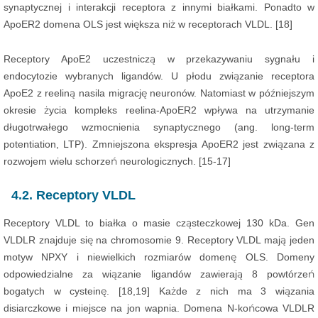
synaptycznej i interakcji receptora z innymi białkami. Ponadto w
ApoER2 domena OLS jest większa niż w receptorach VLDL. [18]
Receptory ApoE2 uczestniczą w przekazywaniu sygnału i
endocytozie wybranych ligandów. U płodu związanie receptora
ApoE2 z reeliną nasila migrację neuronów. Natomiast w późniejszym
okresie życia kompleks reelina-ApoER2 wpływa na utrzymanie
długotrwałego wzmocnienia synaptycznego (ang. long-term
potentiation, LTP). Zmniejszona ekspresja ApoER2 jest związana z
rozwojem wielu schorzeń neurologicznych. [15-17]
4.2. Receptory VLDL
Receptory VLDL to białka o masie cząsteczkowej 130 kDa. Gen
VLDLR znajduje się na chromosomie 9. Receptory VLDL mają jeden
motyw NPXY i niewielkich rozmiarów domenę OLS. Domeny
odpowiedzialne za wiązanie ligandów zawierają 8 powtórzeń
bogatych w cysteinę. [18,19] Każde z nich ma 3 wiązania
disiarczkowe i miejsce na jon wapnia. Domena N-końcowa VLDLR