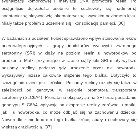
sygnalizacji komórkowej i metylacji DNA promotora reelin. Po
osiągnięciu dojrzałości osobniki te cechowały się nadmierną
spontaniczną aktywnością lokomotoryczną i wysokim poziomem lęku.
Miały także problem z uczeniem się i konsolidacją pamięci. [36]
W badaniach z udziałem kobiet sprawdzono wpływ stosowania leków
przeciwdepresyjnych z grupy inhibitorów wychwytu zwrotnego
serotoniny (SRI) w ciąży na poziom reelin u noworodków po
urodzeniu. Matki przyjmujące w czasie ciąży leki SRI miały wyższe
poziomy reeliny, podczas gdy urodzenie przez nie noworodki
wykazywały niższe całkowite stężenie tego białka. Dotyczyło to
szczególnie dzieci płci żeńskiej. Poziomy reeliny różniły się także w
zależności od genotypu w regionie promotora transportera
serotoniny (SLC6A4). Prenatalna ekspozycja na SRI oraz posiadanie
genotypu SLC6A4 wpływają na ekspresję reeliny zarówno u matki,
jak i u noworodka, co może odbijać się na zachowaniu dziecka.
Noworodki z niedoborem tego białka krócej spały i cechowały się
większą drażliwością. [37]