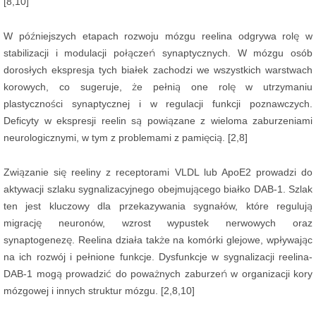
[8,10]
W późniejszych etapach rozwoju mózgu reelina odgrywa rolę w
stabilizacji i modulacji połączeń synaptycznych. W mózgu osób
dorosłych ekspresja tych białek zachodzi we wszystkich warstwach
korowych, co sugeruje, że pełnią one rolę w utrzymaniu
plastyczności synaptycznej i w regulacji funkcji poznawczych.
Deficyty w ekspresji reelin są powiązane z wieloma zaburzeniami
neurologicznymi, w tym z problemami z pamięcią. [2,8]
Związanie się reeliny z receptorami VLDL lub ApoE2 prowadzi do
aktywacji szlaku sygnalizacyjnego obejmującego białko DAB-1. Szlak
ten jest kluczowy dla przekazywania sygnałów, które regulują
migrację neuronów, wzrost wypustek nerwowych oraz
synaptogenezę. Reelina działa także na komórki glejowe, wpływając
na ich rozwój i pełnione funkcje. Dysfunkcje w sygnalizacji reelina-
DAB-1 mogą prowadzić do poważnych zaburzeń w organizacji kory
mózgowej i innych struktur mózgu. [2,8,10]