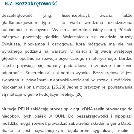
6.7. Bezzakrętowość
Bezzakrętowość (ang. lissencephaly), zwana także
gładkomózgowiem typu I, to wada wrodzona dziedziczona
autosomalnie recesywnie. Wynika z heterotopii istoty szarej. Półkule
mózgowe pozostają gładkie. Wykształcają się zaledwie bruzdy
Sylwiusza, hipokampa i ostrogowa. Kora mózgowa ma nie ma
wyraźnego podziału na warstwy. U dzieci z tą wadą występuje
głębokie opóźnienie rozwoju psychicznego i motorycznego. Bardzo
często pojawiają się napady padaczkowe i znaczne obniżenie
odporności. Śmiertelność jest bardzo wysoka. Bezzakrętowość jest
związana z poważnymi nieprawidłowościami w rozwoju móżdżku,
hipokampa i pnia mózgu. [25,28] Jedną z przyczyn jej powstawania
są mutacje w genie kodującym reeliny. [26]
Mutacje RELN zakłócają proces splicingu cDNA reelin prowadząc do
niedoboru tych białek w OUN. Do bezzakrętowości i hipoplazji
móżdżku mogą również prowadzić zaburzenia składania genu Dab1.
Białko to jest najważniejszym regulatorem sygnalizacji reelin i