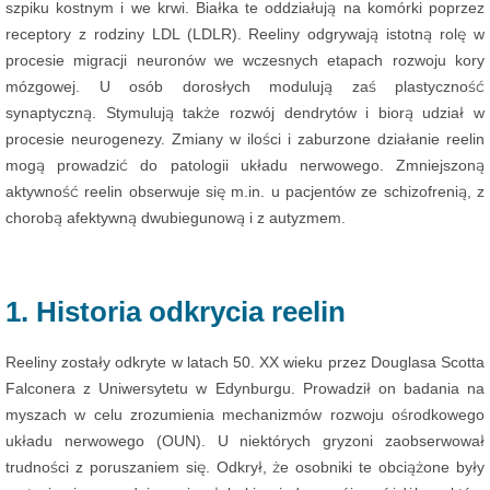
szpiku kostnym i we krwi. Białka te oddziałują na komórki poprzez
receptory z rodziny LDL (LDLR). Reeliny odgrywają istotną rolę w
procesie migracji neuronów we wczesnych etapach rozwoju kory
mózgowej. U osób dorosłych modulują zaś plastyczność
synaptyczną. Stymulują także rozwój dendrytów i biorą udział w
procesie neurogenezy. Zmiany w ilości i zaburzone działanie reelin
mogą prowadzić do patologii układu nerwowego. Zmniejszoną
aktywność reelin obserwuje się m.in. u pacjentów ze schizofrenią, z
chorobą afektywną dwubiegunową i z autyzmem.
1. Historia odkrycia reelin
Reeliny zostały odkryte w latach 50. XX wieku przez Douglasa Scotta
Falconera z Uniwersytetu w Edynburgu. Prowadził on badania na
myszach w celu zrozumienia mechanizmów rozwoju ośrodkowego
układu nerwowego (OUN). U niektórych gryzoni zaobserwował
trudności z poruszaniem się. Odkrył, że osobniki te obciążone były