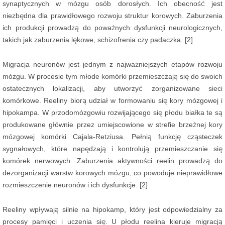
synaptycznych w mózgu osób dorosłych. Ich obecność jest
niezbędna dla prawidłowego rozwoju struktur korowych. Zaburzenia
ich produkcji prowadzą do poważnych dysfunkcji neurologicznych,
takich jak zaburzenia lękowe, schizofrenia czy padaczka. [2]
Migracja neuronów jest jednym z najważniejszych etapów rozwoju
mózgu. W procesie tym młode komórki przemieszczają się do swoich
ostatecznych lokalizacji, aby utworzyć zorganizowane sieci
komórkowe. Reeliny biorą udział w formowaniu się kory mózgowej i
hipokampa. W przodomózgowiu rozwijającego się płodu białka te są
produkowane głównie przez umiejscowione w strefie brzeżnej kory
mózgowej komórki Cajala-Retziusa. Pełnią funkcję cząsteczek
sygnałowych, które napędzają i kontrolują przemieszczanie się
komórek nerwowych. Zaburzenia aktywności reelin prowadzą do
dezorganizacji warstw korowych mózgu, co powoduje nieprawidłowe
rozmieszczenie neuronów i ich dysfunkcje. [2]
Reeliny wpływają silnie na hipokamp, który jest odpowiedzialny za
procesy pamięci i uczenia się. U płodu reelina kieruje migracją