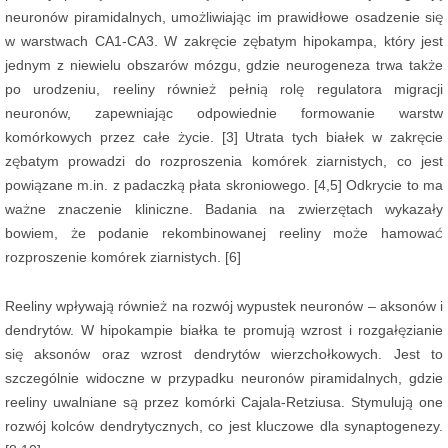
neuronów piramidalnych, umożliwiając im prawidłowe osadzenie się
w warstwach CA1-CA3. W zakręcie zębatym hipokampa, który jest
jednym z niewielu obszarów mózgu, gdzie neurogeneza trwa także
po urodzeniu, reeliny również pełnią rolę regulatora migracji
neuronów, zapewniając odpowiednie formowanie warstw
komórkowych przez całe życie. [3] Utrata tych białek w zakręcie
zębatym prowadzi do rozproszenia komórek ziarnistych, co jest
powiązane m.in. z padaczką płata skroniowego. [4,5] Odkrycie to ma
ważne znaczenie kliniczne. Badania na zwierzętach wykazały
bowiem, że podanie rekombinowanej reeliny może hamować
rozproszenie komórek ziarnistych. [6]
Reeliny wpływają również na rozwój wypustek neuronów – aksonów i
dendrytów. W hipokampie białka te promują wzrost i rozgałęzianie
się aksonów oraz wzrost dendrytów wierzchołkowych. Jest to
szczególnie widoczne w przypadku neuronów piramidalnych, gdzie
reeliny uwalniane są przez komórki Cajala-Retziusa. Stymulują one
rozwój kolców dendrytycznych, co jest kluczowe dla synaptogenezy.