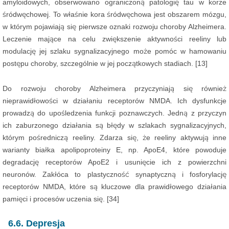
amyloidowych, obserwowano ograniczoną patologię tau w korze
śródwęchowej. To właśnie kora śródwęchowa jest obszarem mózgu,
w którym pojawiają się pierwsze oznaki rozwoju choroby Alzheimera.
Leczenie mające na celu zwiększenie aktywności reeliny lub
modulację jej szlaku sygnalizacyjnego może pomóc w hamowaniu
postępu choroby, szczególnie w jej początkowych stadiach. [13]
Do rozwoju choroby Alzheimera przyczyniają się również
nieprawidłowości w działaniu receptorów NMDA. Ich dysfunkcje
prowadzą do upośledzenia funkcji poznawczych. Jedną z przyczyn
ich zaburzonego działania są błędy w szlakach sygnalizacyjnych,
którym pośredniczą reeliny. Zdarza się, że reeliny aktywują inne
warianty białka apolipoproteiny E, np. ApoE4, które powoduje
degradację receptorów ApoE2 i usunięcie ich z powierzchni
neuronów. Zakłóca to plastyczność synaptyczną i fosforylację
receptorów NMDA, które są kluczowe dla prawidłowego działania
pamięci i procesów uczenia się. [34]
6.6. Depresja