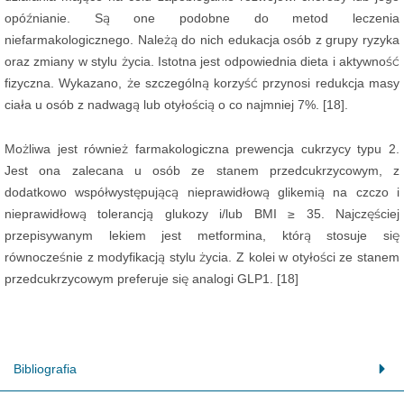
opóźnianie. Są one podobne do metod leczenia
niefarmakologicznego. Należą do nich edukacja osób z grupy ryzyka
oraz zmiany w stylu życia. Istotna jest odpowiednia dieta i aktywność
fizyczna. Wykazano, że szczególną korzyść przynosi redukcja masy
ciała u osób z nadwagą lub otyłością o co najmniej 7%. [18].
Możliwa jest również farmakologiczna prewencja cukrzycy typu 2.
Jest ona zalecana u osób ze stanem przedcukrzycowym, z
dodatkowo współwystępującą nieprawidłową glikemią na czczo i
nieprawidłową tolerancją glukozy i/lub BMI ≥ 35. Najczęściej
przepisywanym lekiem jest metformina, którą stosuje się
równocześnie z modyfikacją stylu życia. Z kolei w otyłości ze stanem
przedcukrzycowym preferuje się analogi GLP1. [18]
Bibliografia