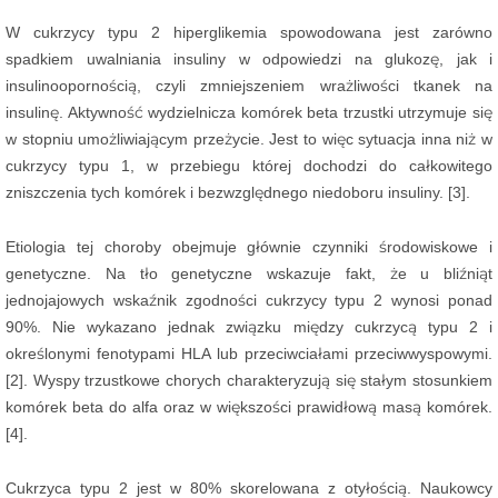
W cukrzycy typu 2 hiperglikemia spowodowana jest zarówno
spadkiem uwalniania insuliny w odpowiedzi na glukozę, jak i
insulinoopornością, czyli zmniejszeniem wrażliwości tkanek na
insulinę. Aktywność wydzielnicza komórek beta trzustki utrzymuje się
w stopniu umożliwiającym przeżycie. Jest to więc sytuacja inna niż w
cukrzycy typu 1, w przebiegu której dochodzi do całkowitego
zniszczenia tych komórek i bezwzględnego niedoboru insuliny. [3].
Etiologia tej choroby obejmuje głównie czynniki środowiskowe i
genetyczne. Na tło genetyczne wskazuje fakt, że u bliźniąt
jednojajowych wskaźnik zgodności cukrzycy typu 2 wynosi ponad
90%. Nie wykazano jednak związku między cukrzycą typu 2 i
określonymi fenotypami HLA lub przeciwciałami przeciwwyspowymi.
[2]. Wyspy trzustkowe chorych charakteryzują się stałym stosunkiem
komórek beta do alfa oraz w większości prawidłową masą komórek.
[4].
Cukrzyca typu 2 jest w 80% skorelowana z otyłością. Naukowcy