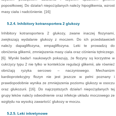
poposiłkowej. Do działań niepożądanych należy hipoglikemia, wzrost
masy ciała i nadciśnienie. [16]
5.2.4. Inhibitory kotransportera 2 glukozy
Inhibitory kotransportera 2 glukozy, zwane inaczej flozynami,
zwiększają wydalanie glukozy z moczem. Do ich przedstawicieli
należy dapagliflozyna, empagliflozyna. Leki te prowadzą do
obniżenia glikemii, zmniejszenia masy ciała oraz ciśnienia tętniczego.
[6]. Wyniki badań naukowych pokazują, że flozyny są korzystne w
cukrzycy typu 2 nie tylko w kontekście regulacji glikemii, ale również
obniżają ryzyka sercowo – naczyniowego. Mechanizm
kardioprotekcyjny flozyn nie jest jeszcze w pełni poznany i
prawdopodobnie wynika ze zmniejszenia poziomu glukozy w osoczu
oraz glukozurii. [16]. Do najczęstszych działań niepożądanych tej
grupy leków należy odwodnienie oraz infekcje układu moczowego ze
względu na wysoką zawartość glukozy w moczu.
5.2.5. Leki inkretynowe