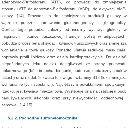
adenozyno-5’trifosforanu (ATP), co prowadzi do zmniejszenia
stosunku ATP do adnozyno-5’difosforanu (ADP) i do aktywacji AMP-
kinazy. [14]. Prowadzi to do zmniejszenia produkcji glukozy w
wątrobie poprzez hamowanie glukoneogenezy i glikogenolizy.
Oprócz tego pobudza zależny od insuliny wychwyt glukozy w
mięśniach i tkance tłuszczowej, hamuje lipolizę w adipocytach,
pobudza proces beta oksydacji kwasów tłuszczowych oraz zmniejsza
wchłanianie jelitowe glukozy. Ponadto ułatwia redukcję masy ciała,
poprawia profil lipidowy oraz działa kardioprotekcyjnie. Do działań
niepożądanych leku należą dolegliwości ze strony przewodu
pokarmowego (bóle brzucha, biegunki, nudności, metaliczny smak w
ustach) oraz niedobór kwasu foliowego i witaminy B12 (lek zmniejsza
wchłanianie tych substancji). Najcięższym powikłaniem, spotykanym
rzadko, jest kwasica mleczanowa. Występuje ona najczęściej u osób
nadużywających alkoholu oraz przy niewydolności oddechowej i
sercowej. [14,15]
5.2.2. Pochodne sulfonylomocznika