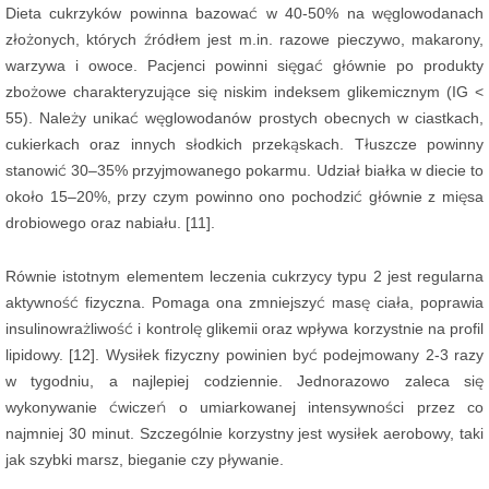
Dieta cukrzyków powinna bazować w 40-50% na węglowodanach
złożonych, których źródłem jest m.in. razowe pieczywo, makarony,
warzywa i owoce. Pacjenci powinni sięgać głównie po produkty
zbożowe charakteryzujące się niskim indeksem glikemicznym (IG <
55). Należy unikać węglowodanów prostych obecnych w ciastkach,
cukierkach oraz innych słodkich przekąskach. Tłuszcze powinny
stanowić 30–35% przyjmowanego pokarmu. Udział białka w diecie to
około 15–20%, przy czym powinno ono pochodzić głównie z mięsa
drobiowego oraz nabiału. [11].
Równie istotnym elementem leczenia cukrzycy typu 2 jest regularna
aktywność fizyczna. Pomaga ona zmniejszyć masę ciała, poprawia
insulinowrażliwość i kontrolę glikemii oraz wpływa korzystnie na profil
lipidowy. [12]. Wysiłek fizyczny powinien być podejmowany 2-3 razy
w tygodniu, a najlepiej codziennie. Jednorazowo zaleca się
wykonywanie ćwiczeń o umiarkowanej intensywności przez co
najmniej 30 minut. Szczególnie korzystny jest wysiłek aerobowy, taki
jak szybki marsz, bieganie czy pływanie.