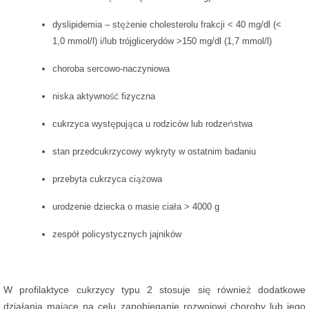
dyslipidemia – stężenie cholesterolu frakcji < 40 mg/dl (<
1,0 mmol/l) i/lub trójglicerydów >150 mg/dl (1,7 mmol/l)
choroba sercowo-naczyniowa
niska aktywność fizyczna
cukrzyca występująca u rodziców lub rodzeństwa
stan przedcukrzycowy wykryty w ostatnim badaniu
przebyta cukrzyca ciążowa
urodzenie dziecka o masie ciała > 4000 g
zespół policystycznych jajników
W profilaktyce cukrzycy typu 2 stosuje się również dodatkowe
działania mające na celu zapobieganie rozwojowi choroby lub jego