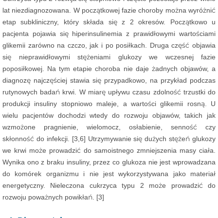
lat niezdiagnozowana. W początkowej fazie choroby można wyróżnić
etap subkliniczny, który składa się z 2 okresów. Początkowo u
pacjenta pojawia się hiperinsulinemia z prawidłowymi wartościami
glikemii zarówno na czczo, jak i po posiłkach. Druga część objawia
się nieprawidłowymi stężeniami glukozy we wczesnej fazie
poposiłkowej. Na tym etapie choroba nie daje żadnych objawów, a
diagnozę najczęściej stawia się przypadkowo, na przykład podczas
rutynowych badań krwi. W miarę upływu czasu zdolność trzustki do
produkcji insuliny stopniowo maleje, a wartości glikemii rosną. U
wielu pacjentów dochodzi wtedy do rozwoju objawów, takich jak
wzmożone pragnienie, wielomocz, osłabienie, senność czy
skłonność do infekcji. [3,6] Utrzymywanie się dużych stężeń glukozy
we krwi może prowadzić do samoistnego zmniejszenia masy ciała.
Wynika ono z braku insuliny, przez co glukoza nie jest wprowadzana
do komórek organizmu i nie jest wykorzystywana jako materiał
energetyczny. Nieleczona cukrzyca typu 2 może prowadzić do
rozwoju poważnych powikłań. [3]