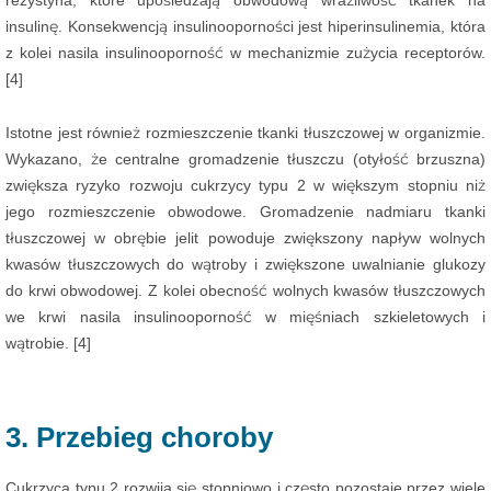
rezystyna, które upośledzają obwodową wrażliwość tkanek na
insulinę. Konsekwencją insulinooporności jest hiperinsulinemia, która
z kolei nasila insulinooporność w mechanizmie zużycia receptorów.
[4]
Istotne jest również rozmieszczenie tkanki tłuszczowej w organizmie.
Wykazano, że centralne gromadzenie tłuszczu (otyłość brzuszna)
zwiększa ryzyko rozwoju cukrzycy typu 2 w większym stopniu niż
jego rozmieszczenie obwodowe. Gromadzenie nadmiaru tkanki
tłuszczowej w obrębie jelit powoduje zwiększony napływ wolnych
kwasów tłuszczowych do wątroby i zwiększone uwalnianie glukozy
do krwi obwodowej. Z kolei obecność wolnych kwasów tłuszczowych
we krwi nasila insulinooporność w mięśniach szkieletowych i
wątrobie. [4]
3. Przebieg choroby
Cukrzyca typu 2 rozwija się stopniowo i często pozostaje przez wiele