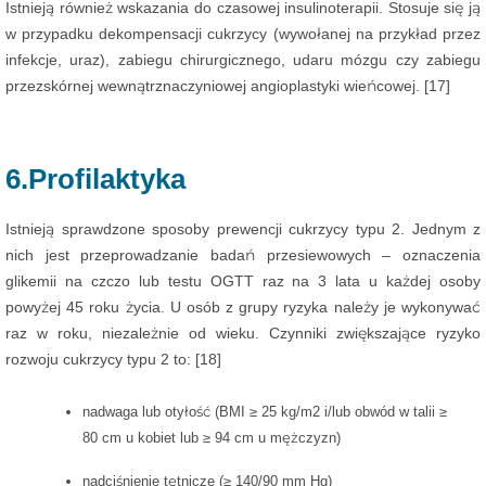
Istnieją również wskazania do czasowej insulinoterapii. Stosuje się ją
w przypadku dekompensacji cukrzycy (wywołanej na przykład przez
infekcje, uraz), zabiegu chirurgicznego, udaru mózgu czy zabiegu
przezskórnej wewnątrznaczyniowej angioplastyki wieńcowej. [17]
6.Profilaktyka
Istnieją sprawdzone sposoby prewencji cukrzycy typu 2. Jednym z
nich jest przeprowadzanie badań przesiewowych – oznaczenia
glikemii na czczo lub testu OGTT raz na 3 lata u każdej osoby
powyżej 45 roku życia. U osób z grupy ryzyka należy je wykonywać
raz w roku, niezależnie od wieku. Czynniki zwiększające ryzyko
rozwoju cukrzycy typu 2 to: [18]
nadwaga lub otyłość (BMI ≥ 25 kg/m2 i/lub obwód w talii ≥
80 cm u kobiet lub ≥ 94 cm u mężczyzn)
nadciśnienie tętnicze (≥ 140/90 mm Hg)