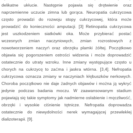
delikatne ukłucie. Następnie pojawia się drętwienie oraz
naprzemienne uczucie zimna lub gorąca. Neuropatia cukrzycowa
często prowadzi do rozwoju stopy cukrzycowej, która może
prowadzić do konieczności amputacji. [3] Retinopatia cukrzycowa
jest uszkodzeniem siatkówki oka. Może przybierać postać
wczesnych zmian naczyniowych, zmian rozrostowych z
nowotworzeniem naczyń oraz obrzęku plamki żółtej. Początkowo
objawia się pogorszeniem ostrości widzenia i może doprowadzić
ostatecznie do utraty wzroku. Inne zmiany występujące często u
chorych na cukrzycę to zaćma i jaskra wtórna. [3,4]. Nefropatia
cukrzycowa oznacza zmiany w naczyniach kłębuszków nerkowych.
Choroba początkowo nie daje żadnych objawów i można ją wykryć
jedynie podczas badania moczu. W zaawansowanym stadium
pojawiają się takie symptomy jak nadmierne osłabienie i męczliwość,
obrzęki i wysokie ciśnienie tętnicze. Nefropatia doprowadza
ostatecznie do niewydolności nerek wymagającej przewlekłej
dializoterapii. [9].