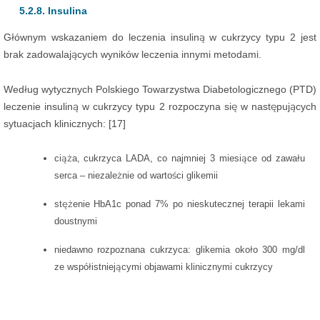
5.2.8. Insulina
Głównym wskazaniem do leczenia insuliną w cukrzycy typu 2 jest
brak zadowalających wyników leczenia innymi metodami.
Według wytycznych Polskiego Towarzystwa Diabetologicznego (PTD)
leczenie insuliną w cukrzycy typu 2 rozpoczyna się w następujących
sytuacjach klinicznych: [17]
ciąża, cukrzyca LADA, co najmniej 3 miesiące od zawału
serca – niezależnie od wartości glikemii
stężenie HbA1c ponad 7% po nieskutecznej terapii lekami
doustnymi
niedawno rozpoznana cukrzyca: glikemia około 300 mg/dl
ze współistniejącymi objawami klinicznymi cukrzycy