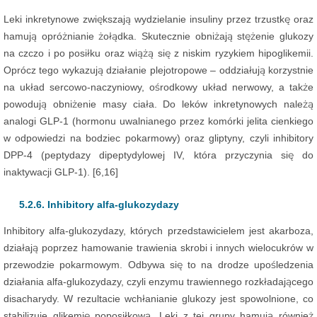
Leki inkretynowe zwiększają wydzielanie insuliny przez trzustkę oraz
hamują opróżnianie żołądka. Skutecznie obniżają stężenie glukozy
na czczo i po posiłku oraz wiążą się z niskim ryzykiem hipoglikemii.
Oprócz tego wykazują działanie plejotropowe – oddziałują korzystnie
na układ sercowo-naczyniowy, ośrodkowy układ nerwowy, a także
powodują obniżenie masy ciała. Do leków inkretynowych należą
analogi GLP-1 (hormonu uwalnianego przez komórki jelita cienkiego
w odpowiedzi na bodziec pokarmowy) oraz gliptyny, czyli inhibitory
DPP-4 (peptydazy dipeptydylowej IV, która przyczynia się do
inaktywacji GLP-1). [6,16]
5.2.6. Inhibitory alfa-glukozydazy
Inhibitory alfa-glukozydazy, których przedstawicielem jest akarboza,
działają poprzez hamowanie trawienia skrobi i innych wielocukrów w
przewodzie pokarmowym. Odbywa się to na drodze upośledzenia
działania alfa-glukozydazy, czyli enzymu trawiennego rozkładającego
disacharydy. W rezultacie wchłanianie glukozy jest spowolnione, co
stabilizuje glikemię poposiłkową. Leki z tej grupy hamują również