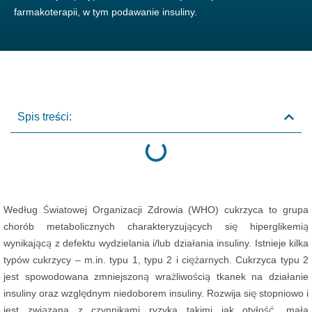
farmakoterapii, w tym podawanie insuliny.
Spis treści:
Według Światowej Organizacji Zdrowia (WHO) cukrzyca to grupa
chorób metabolicznych charakteryzujących się hiperglikemią
wynikającą z defektu wydzielania i/lub działania insuliny. Istnieje kilka
typów cukrzycy – m.in. typu 1, typu 2 i ciężarnych. Cukrzyca typu 2
jest spowodowana zmniejszoną wrażliwością tkanek na działanie
insuliny oraz względnym niedoborem insuliny. Rozwija się stopniowo i
jest związana z czynnikami ryzyka takimi jak otyłość, mała