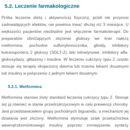
5.2. Leczenie farmakologiczne
Próba leczenia dietą i aktywnością fizyczną, jeżeli nie przynosi
zadowalających efektów, nie powinna trwać dłużej niż 3 miesiące. U
większości pacjentów niezbędne jest włączenie farmakoterapii. Do
preparatów obniżających stężenie glukozy we krwi należą
metformina, pochodne sulfonylomocznika, glinidy, inhibitory
kotransportera 2 glukozy (SGLT-2), leki inkretynowe, inhibitory alfa-
glukozydazy, glitazony i insulina. W leczeniu cukrzycy typu 2 często
stosuje się terapię skojarzoną dwoma lub trzema lekami doustnymi
lub insuliną w połączeniu z jednym lekiem doustnym.
5.2.1. Metformina
Metformina stanowi złoty standard leczenia cukrzycy typu 2. Stosuje
się ją również w stanie przedcukrzycowym w celu prewencji choroby.
Jest przedstawicielem grupy pochodnych biguanidu, a mechanizm jej
działania jest złożony. Metformina stymuluje szlak przekaźnictwa
wewnątrzkomórkowego insuliny poprzez zmniejszenie syntezy