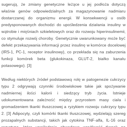
sugerują, że zmiany genetyczne leżące u jej podłoża dotyczą
właśnie genów odpowiedzialnych za magazynowanie nadmiaru
dostarczanej do organizmu energii. W konsekwencji u osób
predysponowanych dochodzi do upośledzenia działania insuliny w
wątrobie i mięśniach szkieletowych oraz do rozwoju hiperinsulinemii,
co stymuluje rozwój choroby. Genetycznie uwarunkowany może być
defekt przekazywania informacji przez insulinę w komórce docelowej
(IRS-1, PC-1, receptor insulinowy), co przekłada się na zaburzenia
funkcji komórek beta (glukokinaza, GLUT-2, białko kanału
potasowego). [3]
Według niektórych źródeł podstawową rolę w patogenezie cukrzycy
typu 2 odgrywają czynniki środowiskowe takie jak spożywanie
nadmiernej ilości kalorii i siedzący tryb życia. Istnieje
udokumentowana zależność między przyrostem masy ciała i
gromadzeniem tkanki tłuszczowej a ryzykiem rozwoju cukrzycy typu
2. [3] Adipocyty, czyli komórki tkanki tłuszczowej, wydzielają szereg
prozapalnych substancji, takich jak cytokina TNF-alfa, IL-16 oraz