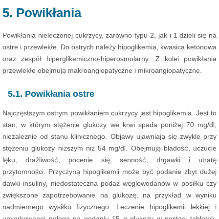
5. Powikłania
Powikłania nieleczonej cukrzycy, zarówno typu 2, jak i 1 dzieli się na
ostre i przewlekłe. Do ostrych należy hipoglikemia, kwasica ketonowa
oraz zespół hiperglikemiczno-hiperosmolarny. Z kolei powikłania
przewlekłe obejmują makroangiopatyczne i mikroangiopatyczne.
5.1. Powikłania ostre
Najczęstszym ostrym powikłaniem cukrzycy jest hipoglikemia. Jest to
stan, w którym stężenie glukozy we krwi spada poniżej 70 mg/dl,
niezależnie od stanu klinicznego. Objawy ujawniają się zwykle przy
stężeniu glukozy niższym niż 54 mg/dl. Obejmują bladość, uczucie
lęku, drażliwość, pocenie się, senność, drgawki i utratę
przytomności. Przyczyną hipoglikemii może być podanie zbyt dużej
dawki insuliny, niedostateczna podaż węglowodanów w posiłku czy
zwiększone zapotrzebowanie na glukozę, na przykład w wyniku
nadmiernego wysiłku fizycznego. Leczenie hipoglikemii lekkiej i
umiarkowanej polega na podaniu 15 g glukozy w postaci tabletek,