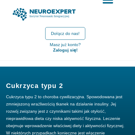
Dołącz do nas!
Masz już konto?
Zaloguj się!
Cukrzyca typu 2
Cukrzyca typu 2 to choroba cywilizacyjna. Spowodowana jest
zmniejszoną wrażliwością tkanek na działanie insuliny. Jej
rozwój związany jest z czynnikami takimi jak otyłość,
nieprawidłowa dieta czy niska aktywność fizyczna. Leczenie
obejmuje wprowadzenie właściwej diety i aktywności fizycznej.
W niektórych przypadkach konieczne jest włączenie