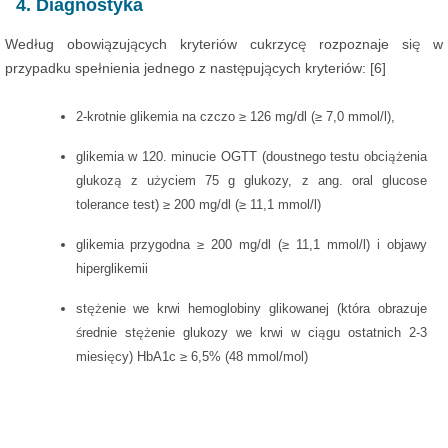
4. Diagnostyka
Według obowiązujących kryteriów cukrzycę rozpoznaje się w
przypadku spełnienia jednego z następujących kryteriów: [6]
2-krotnie glikemia na czczo ≥ 126 mg/dl (≥ 7,0 mmol/l),
glikemia w 120. minucie OGTT (doustnego testu obciążenia
glukozą z użyciem 75 g glukozy, z ang. oral glucose
tolerance test) ≥ 200 mg/dl (≥ 11,1 mmol/l)
glikemia przygodna ≥ 200 mg/dl (≥ 11,1 mmol/l) i objawy
hiperglikemii
stężenie we krwi hemoglobiny glikowanej (która obrazuje
średnie stężenie glukozy we krwi w ciągu ostatnich 2-3
miesięcy) HbA1c ≥ 6,5% (48 mmol/mol)