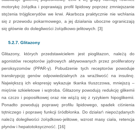
motorykę żołądka i poprawiają profil lipidowy poprzez zmniejszanie
stężenia trójglicerydów we krwi. Akarboza praktycznie nie wchłania
się z przewodu pokarmowego, a jej działania uboczne ograniczają
się głównie do dolegliwości żołądkowo-jelitowych. [3]
5.2.7. Glitazony
Glitazony, których przedstawicielem jest pioglitazon, należą do
agonistów receptorów jądrowych aktywowanych przez proliferatory
peroksyzomów (PPAR-γ). Pobudzenie tych receptorów powoduje
transkrypcję genów odpowiedzialnych za wrażliwość na insulinę.
Największą ich ekspresję wykazuje tkanka tłuszczowa, mniejszą –
mięśnie szkieletowe i wątroba. Glitazony powodują redukcję glikemii
na czczo i poposiłkowej oraz nie wiążą się z ryzykiem hipoglikemii.
Ponadto powodują poprawę profilu lipidowego, spadek ciśnienia
tętniczego i poprawę funkcji śródbłonka. Do działań niepożądanych
należą dolegliwości żołądkowo-jelitowe, wzrost masy ciała, retencja
płynów i hepatotoksyczność. [16]