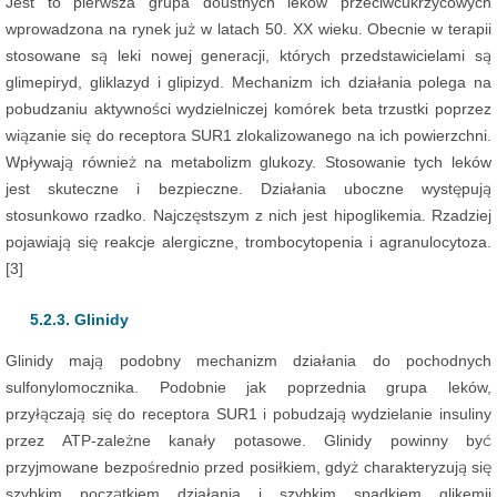
Jest to pierwsza grupa doustnych leków przeciwcukrzycowych
wprowadzona na rynek już w latach 50. XX wieku. Obecnie w terapii
stosowane są leki nowej generacji, których przedstawicielami są
glimepiryd, gliklazyd i glipizyd. Mechanizm ich działania polega na
pobudzaniu aktywności wydzielniczej komórek beta trzustki poprzez
wiązanie się do receptora SUR1 zlokalizowanego na ich powierzchni.
Wpływają również na metabolizm glukozy. Stosowanie tych leków
jest skuteczne i bezpieczne. Działania uboczne występują
stosunkowo rzadko. Najczęstszym z nich jest hipoglikemia. Rzadziej
pojawiają się reakcje alergiczne, trombocytopenia i agranulocytoza.
[3]
5.2.3. Glinidy
Glinidy mają podobny mechanizm działania do pochodnych
sulfonylomocznika. Podobnie jak poprzednia grupa leków,
przyłączają się do receptora SUR1 i pobudzają wydzielanie insuliny
przez ATP-zależne kanały potasowe. Glinidy powinny być
przyjmowane bezpośrednio przed posiłkiem, gdyż charakteryzują się
szybkim początkiem działania i szybkim spadkiem glikemii