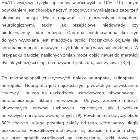
HbA1c zwiększa ryzyko epizodów wieńcowych o 10%. [10]. Innym
powikłaniem jest choroba naczyń mózgowych wynikająca z zaburzeń
ukrwienia mózgu. Może objawiać się nieswoistymi zespołami
neurologicznymi, takimi jak przejściowe niedowłady czy
niedokrwienny udar mózgu. Choroba niedokrwienna kończyn
dolnych wywołana jest miażdżycą tętnic. Początkowo objawia się
chromaniem przestankowym, czyli bólem nóg w czasie chodzenia. W
przypadku bardziej nasilonych zmian może dojść nawet do martwicy
dystalnych części stóp, co nazywane jest stopą cukrzycową. [3,9]
Do mikroangiopatii cukrzycowych należy neuropatia, retinopatia i
nefropatia. Neuropatia jest najczęstszym przewlekłym powikłaniem
cukrzycy i polega na uszkodzeniu ośrodkowego, obwodowego i
autonomicznego układu nerwowego. Dotyczy zarówno naczyń
obwodowych, nerwów ruchowych, czuciowych, jak i włókien
nerwowych narządów wewnętrznych. [9]. Powikłanie to dotyczy około
50% chorych, a jego przebieg zależy od tego, które nerwy uległy
uszkodzeniu. Początkowymi objawami są uczucie mrowienia stóp i
rąk oraz spadek wrażliwości na temperaturę, lekki dotyk czy