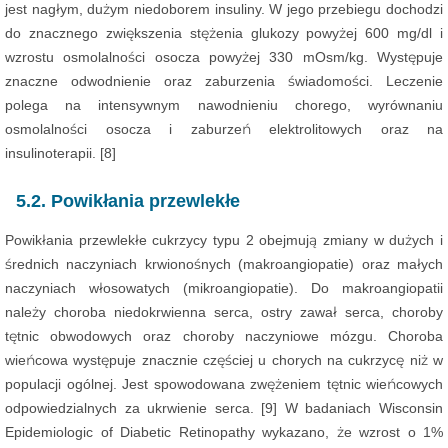
jest nagłym, dużym niedoborem insuliny. W jego przebiegu dochodzi
do znacznego zwiększenia stężenia glukozy powyżej 600 mg/dl i
wzrostu osmolalności osocza powyżej 330 mOsm/kg. Występuje
znaczne odwodnienie oraz zaburzenia świadomości. Leczenie
polega na intensywnym nawodnieniu chorego, wyrównaniu
osmolalności osocza i zaburzeń elektrolitowych oraz na
insulinoterapii. [8]
5.2. Powikłania przewlekłe
Powikłania przewlekłe cukrzycy typu 2 obejmują zmiany w dużych i
średnich naczyniach krwionośnych (makroangiopatie) oraz małych
naczyniach włosowatych (mikroangiopatie). Do makroangiopatii
należy choroba niedokrwienna serca, ostry zawał serca, choroby
tętnic obwodowych oraz choroby naczyniowe mózgu. Choroba
wieńcowa występuje znacznie częściej u chorych na cukrzycę niż w
populacji ogólnej. Jest spowodowana zwężeniem tętnic wieńcowych
odpowiedzialnych za ukrwienie serca. [9] W badaniach Wisconsin
Epidemiologic of Diabetic Retinopathy wykazano, że wzrost o 1%