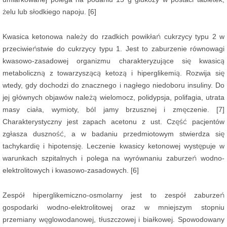
żelu lub słodkiego napoju. [6]
Kwasica ketonowa należy do rzadkich powikłań cukrzycy typu 2 w
przeciwieństwie do cukrzycy typu 1. Jest to zaburzenie równowagi
kwasowo-zasadowej organizmu charakteryzujące się kwasicą
metaboliczną z towarzyszącą ketozą i hiperglikemią. Rozwija się
wtedy, gdy dochodzi do znacznego i nagłego niedoboru insuliny. Do
jej głównych objawów należą wielomocz, polidypsja, polifagia, utrata
masy ciała, wymioty, ból jamy brzusznej i zmęczenie. [7]
Charakterystyczny jest zapach acetonu z ust. Część pacjentów
zgłasza duszność, a w badaniu przedmiotowym stwierdza się
tachykardię i hipotensję. Leczenie kwasicy ketonowej występuje w
warunkach szpitalnych i polega na wyrównaniu zaburzeń wodno-
elektrolitowych i kwasowo-zasadowych. [6]
Zespół hiperglikemiczno-osmolarny jest to zespół zaburzeń
gospodarki wodno-elektrolitowej oraz w mniejszym stopniu
przemiany węglowodanowej, tłuszczowej i białkowej. Spowodowany