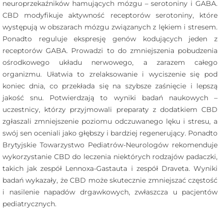
neuroprzekaźników hamujących mózgu – serotoniny i GABA.
CBD modyfikuje aktywność receptorów serotoniny, które
występują w obszarach mózgu związanych z lękiem i stresem.
Ponadto reguluje ekspresję genów kodujących jeden z
receptorów GABA. Prowadzi to do zmniejszenia pobudzenia
ośrodkowego układu nerwowego, a zarazem całego
organizmu. Ułatwia to zrelaksowanie i wyciszenie się pod
koniec dnia, co przekłada się na szybsze zaśnięcie i lepszą
jakość snu. Potwierdzają to wyniki badań naukowych –
uczestnicy, którzy przyjmowali preparaty z dodatkiem CBD
zgłaszali zmniejszenie poziomu odczuwanego lęku i stresu, a
swój sen oceniali jako głębszy i bardziej regenerujący. Ponadto
Brytyjskie Towarzystwo Pediatrów-Neurologów rekomenduje
wykorzystanie CBD do leczenia niektórych rodzajów padaczki,
takich jak zespół Lennoxa-Gastauta i zespół Draveta. Wyniki
badań wykazały, że CBD może skutecznie zmniejszać częstość
i nasilenie napadów drgawkowych, zwłaszcza u pacjentów
pediatrycznych.