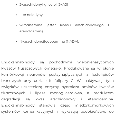
2−arachidonyl-glicerol (2−AG)
eter noladyny
wirodhamina (ester kwasu arachidonowego z
etanoloaminą)
N−arachidonoilodopamina (NADA).
Endokannabinoidy są pochodnymi wielonienasyconych
kwasów tłuszczowych omega-6. Produkowane są w błonie
komórkowej neuronów postsynaptycznych z fosfolipidów
błonowych przy udziale fosfolipazy C. W inaktywacji tych
związków uczestniczą enzymy hydrolaza amidów kwasów
tłuszczowych i lipaza monoglicerolowa, a produktem
degradacji są kwas arachidonowy i etanoloamina.
Endokannabinoidy stanowią część międzykomórkowych
systemów komunikacyjnych i wykazują podobieństwo do