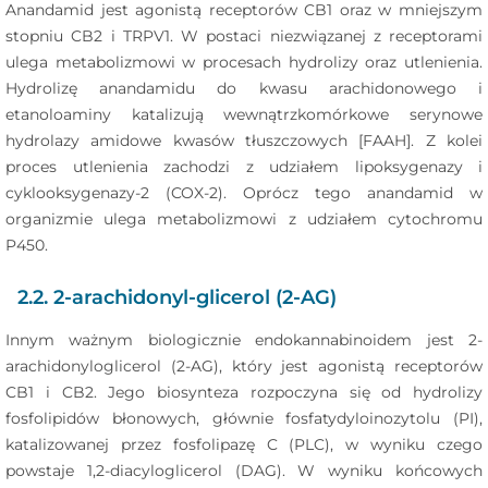
Anandamid jest agonistą receptorów CB1 oraz w mniejszym
stopniu CB2 i TRPV1. W postaci niezwiązanej z receptorami
ulega metabolizmowi w procesach hydrolizy oraz utlenienia.
Hydrolizę anandamidu do kwasu arachidonowego i
etanoloaminy katalizują wewnątrzkomórkowe serynowe
hydrolazy amidowe kwasów tłuszczowych [FAAH]. Z kolei
proces utlenienia zachodzi z udziałem lipoksygenazy i
cyklooksygenazy-2 (COX-2). Oprócz tego anandamid w
organizmie ulega metabolizmowi z udziałem cytochromu
P450.
2.2. 2-arachidonyl-glicerol (2-AG)
Innym ważnym biologicznie endokannabinoidem jest 2-
arachidonyloglicerol (2-AG), który jest agonistą receptorów
CB1 i CB2. Jego biosynteza rozpoczyna się od hydrolizy
fosfolipidów błonowych, głównie fosfatydyloinozytolu (PI),
katalizowanej przez fosfolipazę C (PLC), w wyniku czego
powstaje 1,2-diacyloglicerol (DAG). W wyniku końcowych