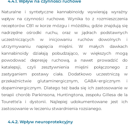
4.4.1. Wpływ na czynności ruchowe
Naturalne i syntetyczne kannabinoidy wywierają wyraźny
wpływ na czynności ruchowe. Wynika to z rozmieszczenia
receptorów CB1 w korze mózgu i móżdżku, gdzie znajdują się
nadrzędne ośrodki ruchu, oraz w jądrach podstawnych
uczestniczących w inicjowaniu ruchów dowolnych i
utrzymywaniu napięcia mięśni. W małych dawkach
kannabinoidy działają pobudzająco, w większych mogą
powodować depresję ruchową, a nawet prowadzić do
katalepsji, czyli zesztywnienia mięśni połączonego z
zastyganiem postawy ciała. Dodatkowo uczestniczą w
przekaźnictwie glutaminergicznym, GABA−ergicznym i
dopaminergicznym. Dlatego też bada się ich zastosowanie w
terapii chorób Parkinsona, Huntingtona, zespołu Gillesa de la
Tourette’a i dystonii. Najlepiej udokumentowane jest ich
zastosowanie w leczeniu stwardnienia rozsianego.
4.4.2. Wpływ neuroprotekcyjny