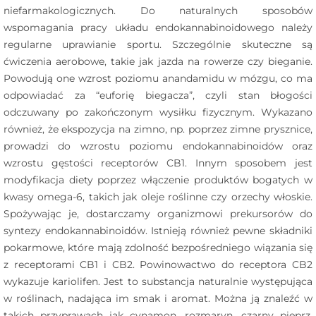
niefarmakologicznych. Do naturalnych sposobów
wspomagania pracy układu endokannabinoidowego należy
regularne uprawianie sportu. Szczególnie skuteczne są
ćwiczenia aerobowe, takie jak jazda na rowerze czy bieganie.
Powodują one wzrost poziomu anandamidu w mózgu, co ma
odpowiadać za “euforię biegacza”, czyli stan błogości
odczuwany po zakończonym wysiłku fizycznym. Wykazano
również, że ekspozycja na zimno, np. poprzez zimne prysznice,
prowadzi do wzrostu poziomu endokannabinoidów oraz
wzrostu gęstości receptorów CB1. Innym sposobem jest
modyfikacja diety poprzez włączenie produktów bogatych w
kwasy omega-6, takich jak oleje roślinne czy orzechy włoskie.
Spożywając je, dostarczamy organizmowi prekursorów do
syntezy endokannabinoidów. Istnieją również pewne składniki
pokarmowe, które mają zdolność bezpośredniego wiązania się
z receptorami CB1 i CB2. Powinowactwo do receptora CB2
wykazuje kariolifen. Jest to substancja naturalnie występująca
w roślinach, nadająca im smak i aromat. Można ją znaleźć w
takich przyprawach jak cynamon, rozmaryn, czarny pieprz,