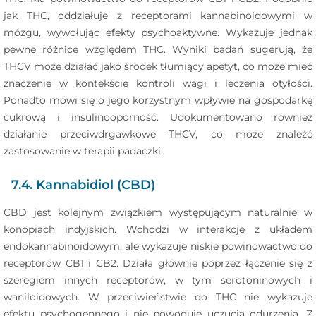
jak THC, oddziałuje z receptorami kannabinoidowymi w
mózgu, wywołując efekty psychoaktywne. Wykazuje jednak
pewne różnice względem THC. Wyniki badań sugerują, że
THCV może działać jako środek tłumiący apetyt, co może mieć
znaczenie w kontekście kontroli wagi i leczenia otyłości.
Ponadto mówi się o jego korzystnym wpływie na gospodarkę
cukrową i insulinooporność. Udokumentowano również
działanie przeciwdrgawkowe THCV, co może znaleźć
zastosowanie w terapii padaczki.
7.4. Kannabidiol (CBD)
CBD jest kolejnym związkiem występującym naturalnie w
konopiach indyjskich. Wchodzi w interakcje z układem
endokannabinoidowym, ale wykazuje niskie powinowactwo do
receptorów CB1 i CB2. Działa głównie poprzez łączenie się z
szeregiem innych receptorów, w tym serotoninowych i
waniloidowych. W przeciwieństwie do THC nie wykazuje
efektu psychogennego i nie powoduje uczucia odurzenia. Z