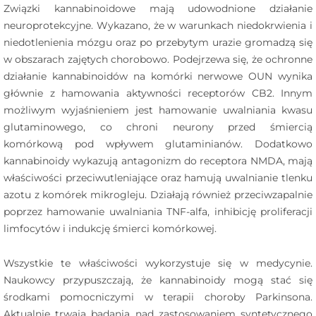
Związki kannabinoidowe mają udowodnione działanie
neuroprotekcyjne. Wykazano, że w warunkach niedokrwienia i
niedotlenienia mózgu oraz po przebytym urazie gromadzą się
w obszarach zajętych chorobowo. Podejrzewa się, że ochronne
działanie kannabinoidów na komórki nerwowe OUN wynika
głównie z hamowania aktywności receptorów CB2. Innym
możliwym wyjaśnieniem jest hamowanie uwalniania kwasu
glutaminowego, co chroni neurony przed śmiercią
komórkową pod wpływem glutaminianów. Dodatkowo
kannabinoidy wykazują antagonizm do receptora NMDA, mają
właściwości przeciwutleniające oraz hamują uwalnianie tlenku
azotu z komórek mikrogleju. Działają również przeciwzapalnie
poprzez hamowanie uwalniania TNF-alfa, inhibicję proliferacji
limfocytów i indukcję śmierci komórkowej.
Wszystkie te właściwości wykorzystuje się w medycynie.
Naukowcy przypuszczają, że kannabinoidy mogą stać się
środkami pomocniczymi w terapii choroby Parkinsona.
Aktualnie trwają badania nad zastosowaniem syntetycznego