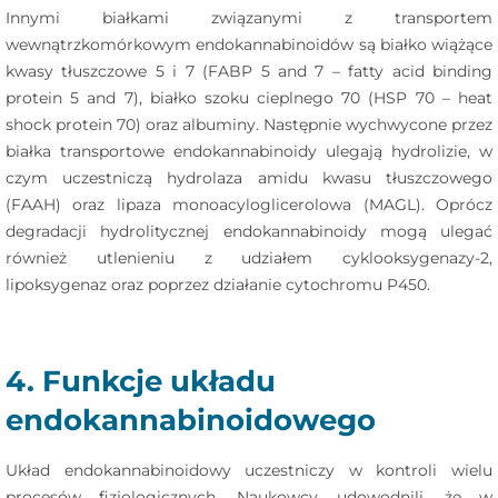
Innymi białkami związanymi z transportem
wewnątrzkomórkowym endokannabinoidów są białko wiążące
kwasy tłuszczowe 5 i 7 (FABP 5 and 7 – fatty acid binding
protein 5 and 7), białko szoku cieplnego 70 (HSP 70 – heat
shock protein 70) oraz albuminy. Następnie wychwycone przez
białka transportowe endokannabinoidy ulegają hydrolizie, w
czym uczestniczą hydrolaza amidu kwasu tłuszczowego
(FAAH) oraz lipaza monoacyloglicerolowa (MAGL). Oprócz
degradacji hydrolitycznej endokannabinoidy mogą ulegać
również utlenieniu z udziałem cyklooksygenazy-2,
lipoksygenaz oraz poprzez działanie cytochromu P450.
4. Funkcje układu
endokannabinoidowego
Układ endokannabinoidowy uczestniczy w kontroli wielu
procesów fizjologicznych. Naukowcy udowodnili, że w