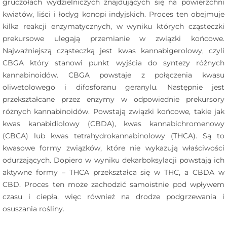
gruczołach wydzielniczych znajdujących się na powierzchni
kwiatów, liści i łodyg konopi indyjskich. Proces ten obejmuje
kilka reakcji enzymatycznych, w wyniku których cząsteczki
prekursowe ulegają przemianie w związki końcowe.
Najważniejszą cząsteczką jest kwas kannabigerolowy, czyli
CBGA który stanowi punkt wyjścia do syntezy różnych
kannabinoidów. CBGA powstaje z połączenia kwasu
oliwetolowego i difosforanu geranylu. Następnie jest
przekształcane przez enzymy w odpowiednie prekursory
różnych kannabinoidów. Powstają związki końcowe, takie jak
kwas kanabidiolowy (CBDA), kwas kannabichromenowy
(CBCA) lub kwas tetrahydrokannabinolowy (THCA). Są to
kwasowe formy związków, które nie wykazują właściwości
odurzających. Dopiero w wyniku dekarboksylacji powstają ich
aktywne formy – THCA przekształca się w THC, a CBDA w
CBD. Proces ten może zachodzić samoistnie pod wpływem
czasu i ciepła, więc również na drodze podgrzewania i
osuszania rośliny.