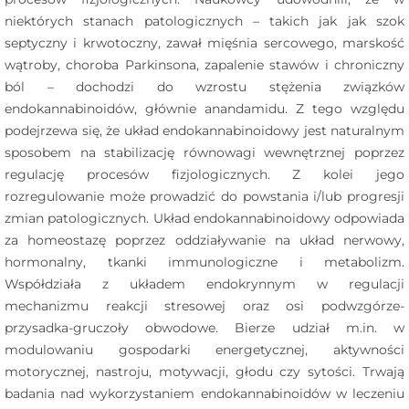
niektórych stanach patologicznych – takich jak jak szok
septyczny i krwotoczny, zawał mięśnia sercowego, marskość
wątroby, choroba Parkinsona, zapalenie stawów i chroniczny
ból – dochodzi do wzrostu stężenia związków
endokannabinoidów, głównie anandamidu. Z tego względu
podejrzewa się, że układ endokannabinoidowy jest naturalnym
sposobem na stabilizację równowagi wewnętrznej poprzez
regulację procesów fizjologicznych. Z kolei jego
rozregulowanie może prowadzić do powstania i/lub progresji
zmian patologicznych. Układ endokannabinoidowy odpowiada
za homeostazę poprzez oddziaływanie na układ nerwowy,
hormonalny, tkanki immunologiczne i metabolizm.
Współdziała z układem endokrynnym w regulacji
mechanizmu reakcji stresowej oraz osi podwzgórze-
przysadka-gruczoły obwodowe. Bierze udział m.in. w
modulowaniu gospodarki energetycznej, aktywności
motorycznej, nastroju, motywacji, głodu czy sytości. Trwają
badania nad wykorzystaniem endokannabinoidów w leczeniu