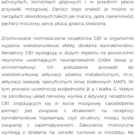
astrocytach, komórkach glejowych i w przednim płacie
przysadki mózgowej. Oprócz tego znaleźć je można w
narządach obwodowych takich jak macica, jądra, nasieniowód,
pęcherz moczowy, serce, płuca, grasica, śledziona.
Zróżnicowane rozmieszczenie receptorów CB1 w organizmie
wyjaśnia wielokierunkowe efekty działania kannabinoidów.
Receptory CB1 występują w dużym stężeniu na powierzchni
neuronów uwalniających neuroprzekaźnik GABA (kwas γ-
aminomasłowy). Ich pobudzenie prowadzi do
wielokierunkowej aktywacji szlaków metabolicznych, m.in.
aktywacji kaskady specyficznych kinaz białkowych MAP3. W
tym procesie uczestniczą podjednostki β, γ i białka G. Wpływ
na ośrodkowy układ nerwowy wynika z aktywacji receptorów
CB1 znajdujących się w korze mózgowej. Upośledzenie
pamięci jest związane z działaniem na receptory
kannabinoidowe hipokampa, czyli struktury mózgu ściśle
związanej z zapamiętywaniem. Zaburzenia motoryczne
wynikają z działania na ośrodki ruchowe w móżdżku. Na