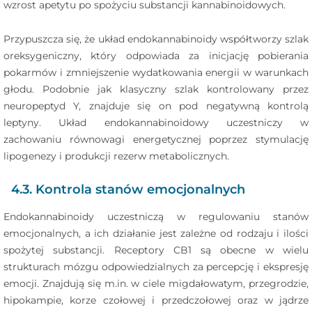
wzrost apetytu po spożyciu substancji kannabinoidowych.
Przypuszcza się, że układ endokannabinoidy współtworzy szlak
oreksygeniczny, który odpowiada za inicjację pobierania
pokarmów i zmniejszenie wydatkowania energii w warunkach
głodu. Podobnie jak klasyczny szlak kontrolowany przez
neuropeptyd Y, znajduje się on pod negatywną kontrolą
leptyny. Układ endokannabinoidowy uczestniczy w
zachowaniu równowagi energetycznej poprzez stymulację
lipogenezy i produkcji rezerw metabolicznych.
4.3. Kontrola stanów emocjonalnych
Endokannabinoidy uczestniczą w regulowaniu stanów
emocjonalnych, a ich działanie jest zależne od rodzaju i ilości
spożytej substancji. Receptory CB1 są obecne w wielu
strukturach mózgu odpowiedzialnych za percepcję i ekspresję
emocji. Znajdują się m.in. w ciele migdałowatym, przegrodzie,
hipokampie, korze czołowej i przedczołowej oraz w jądrze