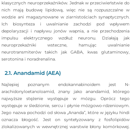
klasycznych neuroprzekaźników. Jednak w przeciwieństwie do
nich mają budowę lipidową, więc nie są rozpuszczalne w
wodzie ani magazynowane w ziarnistościach synaptycznych.
Ich biosynteza i uwalnianie zachodzi pod wpływem
depolaryzacji i napływu jonów wapnia, a nie przechodzenia
impulsu elektrycznego wzdłuż neuronu. Działają jak
neuroprzekaźniki wsteczne, hamując uwalnianie
neurotransmiterów takich jak GABA, kwas glutaminowy,
serotonina i noradrenalina.
2.1. Anandamid (AEA)
Najlepiej poznanym endokannabinoidem jest N-
arachidonyloetanoloamid, znany jako anandamid, którego
najwyższe stężenie występuje w mózgu. Oprócz tego
występuje w śledzionie, sercu i płynie mózgowo-rdzeniowym.
Jego nazwa pochodzi od słowa „Ananda”, które w języku hindi
oznacza błogość. Jest on syntetyzowany z fosfolipidów
zlokalizowanych w wewnętrznej warstwie błony komórkowej.