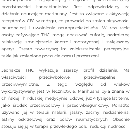
przedstawiciel kannabinoidów. Jest odpowiedzialny za
działanie odurzające marihuany. Jest to związane z aktywacją
receptorów CB1 w mózgu, co prowadzi do zmian aktywności
neuronalnej i uwolnienia neuroprzekaźników. W rezultacie
osoby zażywające THC mogą odczuwać euforię, nadmierną
relaksację, zmniejszenie kontroli motorycznej i zwiększony
apetyt. Często towarzyszą im zniekształcenia percepcyjne,
takie jak zmienione poczucie czasu i przestrzeni.
Jednakże THC wykazuje szerszy profil działania. Ma
właściwości przeciwbólowe, przeciwzapalne i
przeciwwymiotne. Z tego względu od wieków
wykorzystywany jest w lecznictwie. Marihuana była znana w
chińskiej i hinduskiej medycynie ludowej już 4 tysiące lat temu
jako środek przeciwbólowy i przeciwbiegunkowy. Ponadto
używano jej w terapii malarii, jaskry, zaćmy, nadciśnienia,
astmy oskrzelowej oraz bólów reumatycznych. Obecnie
stosuje się ją w terapii przewlekłego bólu, redukcji nudności i