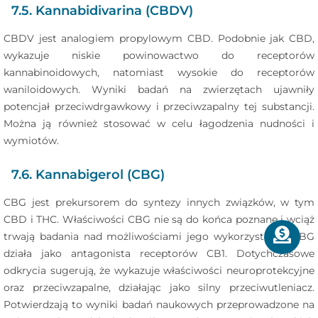
7.5. Kannabidivarina (CBDV)
CBDV jest analogiem propylowym CBD. Podobnie jak CBD,
wykazuje niskie powinowactwo do receptorów
kannabinoidowych, natomiast wysokie do receptorów
waniloidowych. Wyniki badań na zwierzętach ujawniły
potencjał przeciwdrgawkowy i przeciwzapalny tej substancji.
Można ją również stosować w celu łagodzenia nudności i
wymiotów.
7.6. Kannabigerol (CBG)
CBG jest prekursorem do syntezy innych związków, w tym
CBD i THC. Właściwości CBG nie są do końca poznane i wciąż
trwają badania nad możliwościami jego wykorzystania. CBG
działa jako antagonista receptorów CB1. Dotychczasowe
odkrycia sugerują, że wykazuje właściwości neuroprotekcyjne
oraz przeciwzapalne, działając jako silny przeciwutleniacz.
Potwierdzają to wyniki badań naukowych przeprowadzone na