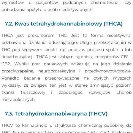
wymiotów u pacjentów poddanych chemioterapii czy
pobudzania apetytu u osób niedożywionych.
7.2. Kwas tetrahydrokannabinolowy (THCA)
THCA jest prekursorem THC. Jest to forma nieaktywna,
pozbawiona działania odurzającego. Ulega przekształceniu w
THC pod wpływem ciepła, np. podczas procesu spalania lub
dekarboksylacji. THCA jest słabym agonistą receptorów CB1 i
CB2. Wyniki prac naukowych wskazują na jego działanie
przeciwzapalne, neuroprotekcyjne i przeciwnowotworowe.
Ponadto badania przeprowadzone na otyłych myszach
wykazały, że związek ten jest w stanie zmniejszyć poziom
tkanki tłuszczowej i zapobiegać rozwojowi chorób
metabolicznych.
7.3. Tetrahydrokannabiwaryna (THCV)
THCV to kannabinoid o strukturze chemicznej podobnej do
THC. Ma powinowactwo do receptorów CB1 i CB2. Podobnie