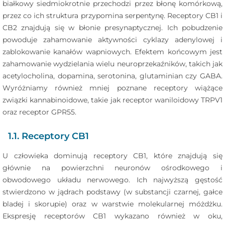
białkowy siedmiokrotnie przechodzi przez błonę komórkową,
przez co ich struktura przypomina serpentynę. Receptory CB1 i
CB2 znajdują się w błonie presynaptycznej. Ich pobudzenie
powoduje zahamowanie aktywności cyklazy adenylowej i
zablokowanie kanałów wapniowych. Efektem końcowym jest
zahamowanie wydzielania wielu neuroprzekaźników, takich jak
acetylocholina, dopamina, serotonina, glutaminian czy GABA.
Wyróżniamy również mniej poznane receptory wiążące
związki kannabinoidowe, takie jak receptor waniloidowy TRPV1
oraz receptor GPR55.
1.1. Receptory CB1
U człowieka dominują receptory CB1, które znajdują się
głównie na powierzchni neuronów ośrodkowego i
obwodowego układu nerwowego. Ich najwyższą gęstość
stwierdzono w jądrach podstawy (w substancji czarnej, gałce
bladej i skorupie) oraz w warstwie molekularnej móżdżku.
Ekspresję receptorów CB1 wykazano również w oku,