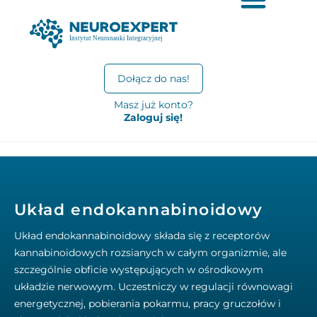
Dołącz do nas!
Masz już konto?
Zaloguj się!
Układ endokannabinoidowy
Układ endokannabinoidowy składa się z receptorów
kannabinoidowych rozsianych w całym organizmie, ale
szczególnie obficie występujących w ośrodkowym
układzie nerwowym. Uczestniczy w regulacji równowagi
energetycznej, pobierania pokarmu, pracy gruczołów i