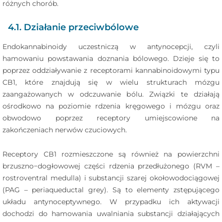
różnych chorób.
4.1. Działanie przeciwbólowe
Endokannabinoidy uczestniczą w antynocepcji, czyli
hamowaniu powstawania doznania bólowego. Dzieje się to
poprzez oddziaływanie z receptorami kannabinoidowymi typu
CB1, które znajdują się w wielu strukturach mózgu
zaangażowanych w odczuwanie bólu. Związki te działają
ośrodkowo na poziomie rdzenia kręgowego i mózgu oraz
obwodowo poprzez receptory umiejscowione na
zakończeniach nerwów czuciowych.
Receptory CB1 rozmieszczone są również na powierzchni
brzuszno−dogłowowej części rdzenia przedłużonego (RVM –
rostroventral medulla) i substancji szarej okołowodociągowej
(PAG – periaqueductal grey). Są to elementy zstępującego
układu antynoceptywnego. W przypadku ich aktywacji
dochodzi do hamowania uwalniania substancji działających