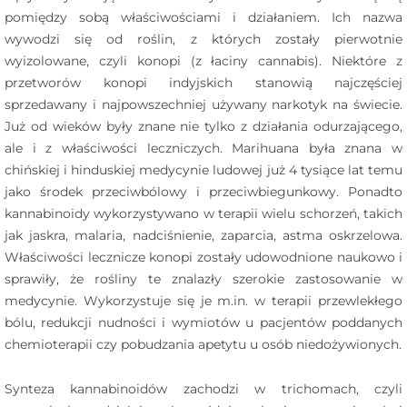
pomiędzy sobą właściwościami i działaniem. Ich nazwa
wywodzi się od roślin, z których zostały pierwotnie
wyizolowane, czyli konopi (z łaciny cannabis). Niektóre z
przetworów konopi indyjskich stanowią najczęściej
sprzedawany i najpowszechniej używany narkotyk na świecie.
Już od wieków były znane nie tylko z działania odurzającego,
ale i z właściwości leczniczych. Marihuana była znana w
chińskiej i hinduskiej medycynie ludowej już 4 tysiące lat temu
jako środek przeciwbólowy i przeciwbiegunkowy. Ponadto
kannabinoidy wykorzystywano w terapii wielu schorzeń, takich
jak jaskra, malaria, nadciśnienie, zaparcia, astma oskrzelowa.
Właściwości lecznicze konopi zostały udowodnione naukowo i
sprawiły, że rośliny te znalazły szerokie zastosowanie w
medycynie. Wykorzystuje się je m.in. w terapii przewlekłego
bólu, redukcji nudności i wymiotów u pacjentów poddanych
chemioterapii czy pobudzania apetytu u osób niedożywionych.
Synteza kannabinoidów zachodzi w trichomach, czyli