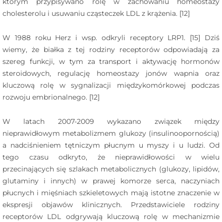
którym przypisywano rolę w zachowaniu homeostazy
cholesterolu i usuwaniu cząsteczek LDL z krążenia. [12]
W 1988 roku Herz i wsp. odkryli receptory LRP1. [15] Dziś
wiemy, że białka z tej rodziny receptorów odpowiadają za
szereg funkcji, w tym za transport i aktywację hormonów
steroidowych, regulację homeostazy jonów wapnia oraz
kluczową rolę w sygnalizacji międzykomórkowej podczas
rozwoju embrionalnego. [12]
W latach 2007-2009 wykazano związek między
nieprawidłowym metabolizmem glukozy (insulinoopornością)
a nadciśnieniem tętniczym płucnym u myszy i u ludzi. Od
tego czasu odkryto, że nieprawidłowości w wielu
przecinających się szlakach metabolicznych (glukozy, lipidów,
glutaminy i innych) w prawej komorze serca, naczyniach
płucnych i mięśniach szkieletowych mają istotne znaczenie w
ekspresji objawów klinicznych. Przedstawiciele rodziny
receptorów LDL odgrywają kluczową rolę w mechanizmie