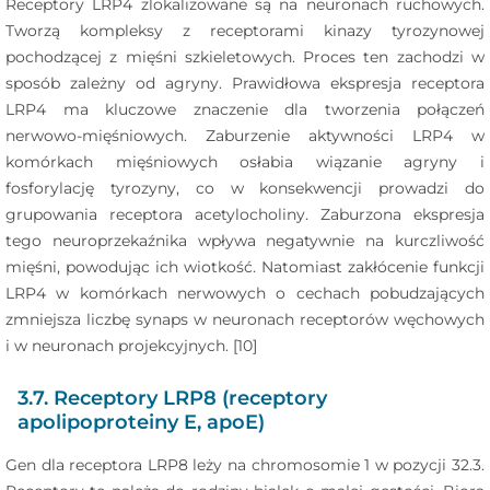
Receptory LRP4 zlokalizowane są na neuronach ruchowych.
Tworzą kompleksy z receptorami kinazy tyrozynowej
pochodzącej z mięśni szkieletowych. Proces ten zachodzi w
sposób zależny od agryny. Prawidłowa ekspresja receptora
LRP4 ma kluczowe znaczenie dla tworzenia połączeń
nerwowo-mięśniowych. Zaburzenie aktywności LRP4 w
komórkach mięśniowych osłabia wiązanie agryny i
fosforylację tyrozyny, co w konsekwencji prowadzi do
grupowania receptora acetylocholiny. Zaburzona ekspresja
tego neuroprzekaźnika wpływa negatywnie na kurczliwość
mięśni, powodując ich wiotkość. Natomiast zakłócenie funkcji
LRP4 w komórkach nerwowych o cechach pobudzających
zmniejsza liczbę synaps w neuronach receptorów węchowych
i w neuronach projekcyjnych. [10]
3.7. Receptory LRP8 (receptory
apolipoproteiny E, apoE)
Gen dla receptora LRP8 leży na chromosomie 1 w pozycji 32.3.