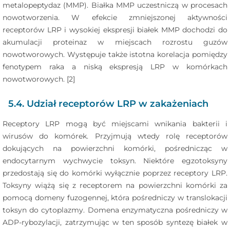
metalopeptydaz (MMP). Białka MMP uczestniczą w procesach
nowotworzenia. W efekcie zmniejszonej aktywności
receptorów LRP i wysokiej ekspresji białek MMP dochodzi do
akumulacji proteinaz w miejscach rozrostu guzów
nowotworowych. Występuje także istotna korelacja pomiędzy
fenotypem raka a niską ekspresją LRP w komórkach
nowotworowych. [2]
5.4. Udział receptorów LRP w zakażeniach
Receptory LRP mogą być miejscami wnikania bakterii i
wirusów do komórek. Przyjmują wtedy rolę receptorów
dokujących na powierzchni komórki, pośrednicząc w
endocytarnym wychwycie toksyn. Niektóre egzotoksyny
przedostają się do komórki wyłącznie poprzez receptory LRP.
Toksyny wiążą się z receptorem na powierzchni komórki za
pomocą domeny fuzogennej, która pośredniczy w translokacji
toksyn do cytoplazmy. Domena enzymatyczna pośredniczy w
ADP-rybozylacji, zatrzymując w ten sposób syntezę białek w