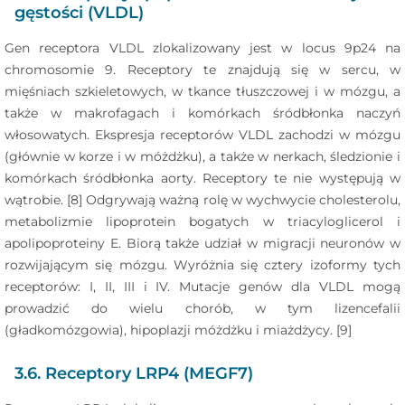
gęstości (VLDL)
Gen receptora VLDL zlokalizowany jest w locus 9p24 na
chromosomie 9. Receptory te znajdują się w sercu, w
mięśniach szkieletowych, w tkance tłuszczowej i w mózgu, a
także w makrofagach i komórkach śródbłonka naczyń
włosowatych. Ekspresja receptorów VLDL zachodzi w mózgu
(głównie w korze i w móżdżku), a także w nerkach, śledzionie i
komórkach śródbłonka aorty. Receptory te nie występują w
wątrobie. [8] Odgrywają ważną rolę w wychwycie cholesterolu,
metabolizmie lipoprotein bogatych w triacyloglicerol i
apolipoproteiny E. Biorą także udział w migracji neuronów w
rozwijającym się mózgu. Wyróżnia się cztery izoformy tych
receptorów: I, II, III i IV. Mutacje genów dla VLDL mogą
prowadzić do wielu chorób, w tym lizencefalii
(gładkomózgowia), hipoplazji móżdżku i miażdżycy. [9]
3.6. Receptory LRP4 (MEGF7)