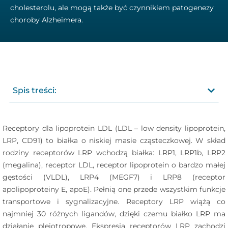
cholesterolu, ale mogą także być czynnikiem patogenezy
choroby Alzheimera.
Spis treści:
Receptory dla lipoprotein LDL (LDL – low density lipoprotein,
LRP, CD91) to białka o niskiej masie cząsteczkowej. W skład
rodziny receptorów LRP wchodzą białka: LRP1, LRP1b, LRP2
(megalina), receptor LDL, receptor lipoprotein o bardzo małej
gęstości (VLDL), LRP4 (MEGF7) i LRP8 (receptor
apolipoproteiny E, apoE). Pełnią one przede wszystkim funkcje
transportowe i sygnalizacyjne. Receptory LRP wiążą co
najmniej 30 różnych ligandów, dzięki czemu białko LRP ma
działanie plejotropowe. Ekspresja receptorów LRP zachodzi