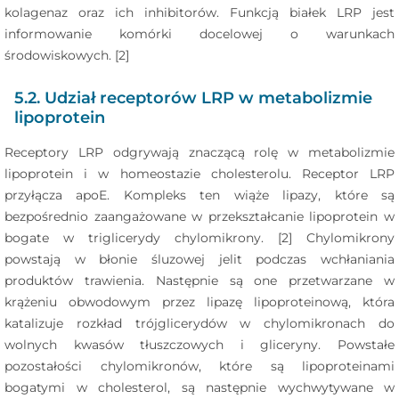
kolagenaz oraz ich inhibitorów. Funkcją białek LRP jest
informowanie komórki docelowej o warunkach
środowiskowych. [2]
5.2. Udział receptorów LRP w metabolizmie
lipoprotein
Receptory LRP odgrywają znaczącą rolę w metabolizmie
lipoprotein i w homeostazie cholesterolu. Receptor LRP
przyłącza apoE. Kompleks ten wiąże lipazy, które są
bezpośrednio zaangażowane w przekształcanie lipoprotein w
bogate w triglicerydy chylomikrony. [2] Chylomikrony
powstają w błonie śluzowej jelit podczas wchłaniania
produktów trawienia. Następnie są one przetwarzane w
krążeniu obwodowym przez lipazę lipoproteinową, która
katalizuje rozkład trójglicerydów w chylomikronach do
wolnych kwasów tłuszczowych i gliceryny. Powstałe
pozostałości chylomikronów, które są lipoproteinami
bogatymi w cholesterol, są następnie wychwytywane w