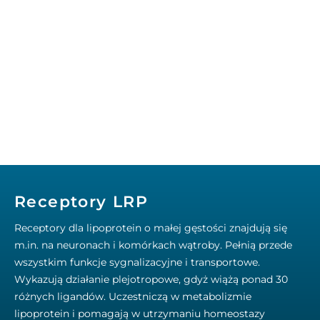
Receptory LRP
Receptory dla lipoprotein o małej gęstości znajdują się
m.in. na neuronach i komórkach wątroby. Pełnią przede
wszystkim funkcje sygnalizacyjne i transportowe.
Wykazują działanie plejotropowe, gdyż wiążą ponad 30
różnych ligandów. Uczestniczą w metabolizmie
lipoprotein i pomagają w utrzymaniu homeostazy