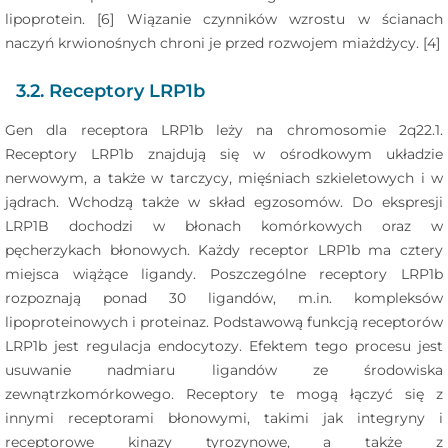
lipoprotein. [6] Wiązanie czynników wzrostu w ścianach
naczyń krwionośnych chroni je przed rozwojem miażdżycy. [4]
3.2. Receptory LRP1b
Gen dla receptora LRP1b leży na chromosomie 2q22.1.
Receptory LRP1b znajdują się w ośrodkowym układzie
nerwowym, a także w tarczycy, mięśniach szkieletowych i w
jądrach. Wchodzą także w skład egzosomów. Do ekspresji
LRP1B dochodzi w błonach komórkowych oraz w
pęcherzykach błonowych. Każdy receptor LRP1b ma cztery
miejsca wiążące ligandy. Poszczególne receptory LRP1b
rozpoznają ponad 30 ligandów, m.in. kompleksów
lipoproteinowych i proteinaz. Podstawową funkcją receptorów
LRP1b jest regulacja endocytozy. Efektem tego procesu jest
usuwanie nadmiaru ligandów ze środowiska
zewnątrzkomórkowego. Receptory te mogą łączyć się z
innymi receptorami błonowymi, takimi jak integryny i
receptorowe kinazy tyrozynowe, a także z