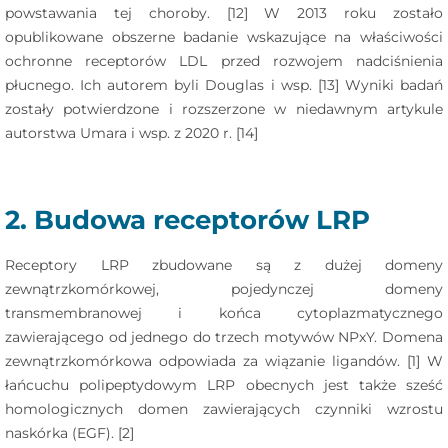
powstawania tej choroby. [12] W 2013 roku zostało
opublikowane obszerne badanie wskazujące na właściwości
ochronne receptorów LDL przed rozwojem nadciśnienia
płucnego. Ich autorem byli Douglas i wsp. [13] Wyniki badań
zostały potwierdzone i rozszerzone w niedawnym artykule
autorstwa Umara i wsp. z 2020 r. [14]
2. Budowa receptorów LRP
Receptory LRP zbudowane są z dużej domeny
zewnątrzkomórkowej, pojedynczej domeny
transmembranowej i końca cytoplazmatycznego
zawierającego od jednego do trzech motywów NPxY. Domena
zewnątrzkomórkowa odpowiada za wiązanie ligandów. [1] W
łańcuchu polipeptydowym LRP obecnych jest także sześć
homologicznych domen zawierających czynniki wzrostu
naskórka (EGF). [2]