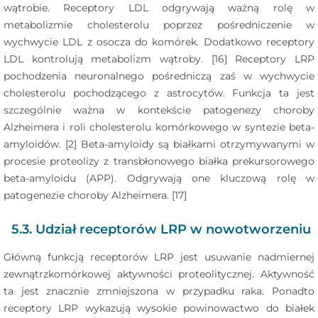
wątrobie. Receptory LDL odgrywają ważną rolę w
metabolizmie cholesterolu poprzez pośredniczenie w
wychwycie LDL z osocza do komórek. Dodatkowo receptory
LDL kontrolują metabolizm wątroby. [16] Receptory LRP
pochodzenia neuronalnego pośredniczą zaś w wychwycie
cholesterolu pochodzącego z astrocytów. Funkcja ta jest
szczególnie ważna w kontekście patogenezy choroby
Alzheimera i roli cholesterolu komórkowego w syntezie beta-
amyloidów. [2] Beta-amyloidy są białkami otrzymywanymi w
procesie proteolizy z transbłonowego białka prekursorowego
beta-amyloidu (APP). Odgrywają one kluczową rolę w
patogenezie choroby Alzheimera. [17]
5.3. Udział receptorów LRP w nowotworzeniu
Główną funkcją receptorów LRP jest usuwanie nadmiernej
zewnątrzkomórkowej aktywności proteolitycznej. Aktywność
ta jest znacznie zmniejszona w przypadku raka. Ponadto
receptory LRP wykazują wysokie powinowactwo do białek