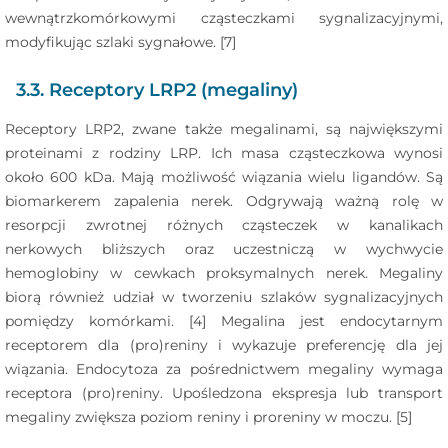
wewnątrzkomórkowymi cząsteczkami sygnalizacyjnymi,
modyfikując szlaki sygnałowe. [7]
3.3. Receptory LRP2 (megaliny)
Receptory LRP2, zwane także megalinami, są największymi
proteinami z rodziny LRP. Ich masa cząsteczkowa wynosi
około 600 kDa. Mają możliwość wiązania wielu ligandów. Są
biomarkerem zapalenia nerek. Odgrywają ważną rolę w
resorpcji zwrotnej różnych cząsteczek w kanalikach
nerkowych bliższych oraz uczestniczą w wychwycie
hemoglobiny w cewkach proksymalnych nerek. Megaliny
biorą również udział w tworzeniu szlaków sygnalizacyjnych
pomiędzy komórkami. [4] Megalina jest endocytarnym
receptorem dla (pro)reniny i wykazuje preferencję dla jej
wiązania. Endocytoza za pośrednictwem megaliny wymaga
receptora (pro)reniny. Upośledzona ekspresja lub transport
megaliny zwiększa poziom reniny i proreniny w moczu. [5]