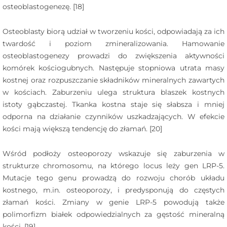
osteoblastogenezę. [18]
Osteoblasty biorą udział w tworzeniu kości, odpowiadają za ich
twardość i poziom zmineralizowania. Hamowanie
osteoblastogenezy prowadzi do zwiększenia aktywności
komórek kościogubnych. Następuje stopniowa utrata masy
kostnej oraz rozpuszczanie składników mineralnych zawartych
w kościach. Zaburzeniu ulega struktura blaszek kostnych
istoty gąbczastej. Tkanka kostna staje się słabsza i mniej
odporna na działanie czynników uszkadzających. W efekcie
kości mają większą tendencję do złamań. [20]
Wśród podłoży osteoporozy wskazuje się zaburzenia w
strukturze chromosomu, na którego locus leży gen LRP-5.
Mutacje tego genu prowadzą do rozwoju chorób układu
kostnego, m.in. osteoporozy, i predysponują do częstych
złamań kości. Zmiany w genie LRP-5 powodują także
polimorfizm białek odpowiedzialnych za gęstość mineralną
kości. [19]