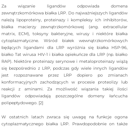
Za wiązanie ligandów odpowiada domena
zewnątrzkomórkowa białka LRP. Do najważniejszych ligandów
należą lipoproteiny, proteinazy i kompleksy ich inhibitorów,
białka macierzy zewnątrzkomórkowej (ang. extracellular
matrix, ECM), toksyny bakteryjne, wirusy i niektóre białka
cytoplazmatyczne. Wśród białek wewnątrzkomórkowych
będących ligandami dla LRP wyróżnia się białka HSP-96,
białko Tat wirusa HIV-1 i białka opiekuńcze dla LRP (np. białko
RAP). Niektóre proteinazy serynowe i metaloproteinazy wiążą
się bezpośrednio z LRP, podczas gdy wiele innych ligandów
jest rozpoznawane przez LRP dopiero po zmianach
konformacyjnych zachodzących w procesie proteolizy lub
reakcji z aminami. Za możliwość wiązania takiej ilości
ligandów odpowiadają poszczególne domeny łańcucha
polipeptydowego. [2]
W ostatnich latach zwraca się uwagę na funkcje ogona
cytoplazmatycznego białka LRP. Prawdopodobnie on także