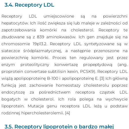
3.4. Receptory LDL
Receptory LDL umiejscowione są na powierzchni
hepatocytów. Ich ilość zwiększa się lub maleje w zależności od
zapotrzebowania komórki na cholesterol. Receptory te
zbudowane są z 839 aminokwasów. Ich gen znajduje się na
chromosomie 19p13.2. Receptory LDL syntetyzowane są w
siateczce śródplazmatycznej, a następnie przenoszone na
powierzchnię komórki. Proces ten regulowany jest przez
enzym proteolityczny konwertazę propeptydową (ang.
proprotein convertase subtilisin kexin, PCSK9). Receptory LDL
wiążą apolipoproteinę B-100 i apolipoproteinę E. [3] Ich główną
funkcją jest zachowanie homeostazy cholesterolu poprzez
endocytozę za pośrednictwem receptora cząstek LDL
bogatych w cholesterol. Ich rola polega na wychwycie
lipoprotein. Mutacje genu receptora LDL leżą u podstaw
rodzinnej hipercholesterolemii. [4]
3.5. Receptory lipoprotein o bardzo małej