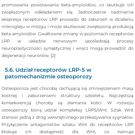
promowania powstawania beta-amyloidów, co skutkuje ich
zwiększonym odkładaniem się. Jednocześnie nadmierna
ekspresja receptorów LRP prowadzi do zaburzeń w działaniu
mikrogleju w mózgu i może skutkować zwiększoną produkcją
beta-amyloidów. Gwałtowne zmiany w poziomach receptorów
LRP w układzie nerwowym upośledzają procesy
neuroplastyczności synaptycznej i wręcz mogą prowadzić do
degeneracji neuronów. [2]
5.6. Udział receptorów LRP-5 w
patomechanizmie osteoporozy
Osteoporoza jest chorobą cechującą się zmniejszeniem masy
kostnej i zaburzeniami struktury szkieletu. Najczęstszą
konsekwencją choroby są złamania kości. W rozwoju
osteoporozy biorą udział kompleksy LRP5/Wnt. Szlak Wnt
stanowi jedną z dróg wewnętrznego przekazywania sygnałów.
Przyłączenie antagonistów szlaku Wnt do receptorów LRP
blokuje ich dostępność dla Wnt, co hamuje