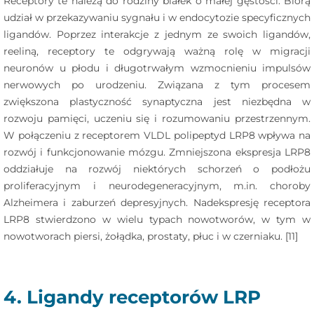
Receptory te należą do rodziny białek o małej gęstości. Biorą
udział w przekazywaniu sygnału i w endocytozie specyficznych
ligandów. Poprzez interakcje z jednym ze swoich ligandów,
reeliną, receptory te odgrywają ważną rolę w migracji
neuronów u płodu i długotrwałym wzmocnieniu impulsów
nerwowych po urodzeniu. Związana z tym procesem
zwiększona plastyczność synaptyczna jest niezbędna w
rozwoju pamięci, uczeniu się i rozumowaniu przestrzennym.
W połączeniu z receptorem VLDL polipeptyd LRP8 wpływa na
rozwój i funkcjonowanie mózgu. Zmniejszona ekspresja LRP8
oddziałuje na rozwój niektórych schorzeń o podłożu
proliferacyjnym i neurodegeneracyjnym, m.in. choroby
Alzheimera i zaburzeń depresyjnych. Nadekspresję receptora
LRP8 stwierdzono w wielu typach nowotworów, w tym w
nowotworach piersi, żołądka, prostaty, płuc i w czerniaku. [11]
4. Ligandy receptorów LRP