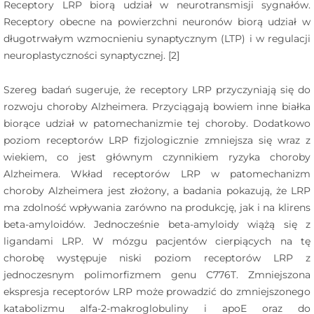
Receptory LRP biorą udział w neurotransmisji sygnałów.
Receptory obecne na powierzchni neuronów biorą udział w
długotrwałym wzmocnieniu synaptycznym (LTP) i w regulacji
neuroplastyczności synaptycznej. [2]
Szereg badań sugeruje, że receptory LRP przyczyniają się do
rozwoju choroby Alzheimera. Przyciągają bowiem inne białka
biorące udział w patomechanizmie tej choroby. Dodatkowo
poziom receptorów LRP fizjologicznie zmniejsza się wraz z
wiekiem, co jest głównym czynnikiem ryzyka choroby
Alzheimera. Wkład receptorów LRP w patomechanizm
choroby Alzheimera jest złożony, a badania pokazują, że LRP
ma zdolność wpływania zarówno na produkcję, jak i na klirens
beta-amyloidów. Jednocześnie beta-amyloidy wiążą się z
ligandami LRP. W mózgu pacjentów cierpiących na tę
chorobę występuje niski poziom receptorów LRP z
jednoczesnym polimorfizmem genu C776T. Zmniejszona
ekspresja receptorów LRP może prowadzić do zmniejszonego
katabolizmu alfa-2-makroglobuliny i apoE oraz do