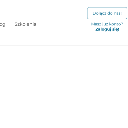
Dołącz do nas!
log
Szkolenia
Masz już konto?
Zaloguj się!