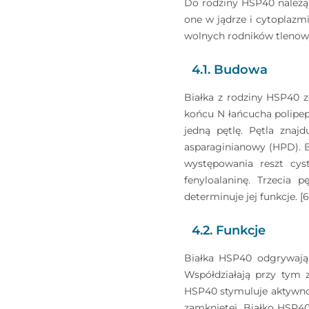
Do rodziny HSP40 należą 
one w jądrze i cytoplazm
wolnych rodników tlenowy
4.1. Budowa
Białka z rodziny HSP40 
końcu N łańcucha polipep
jedną pętlę. Pętla znaj
asparaginianowy (HPD). Bi
występowania reszt cys
fenyloalaninę. Trzecia 
determinuje jej funkcje. [6
4.2. Funkcje
Białka HSP40 odgrywają w
Współdziałają przy tym 
HSP40 stymuluje aktywno
zamkniętej. Białko HSP40