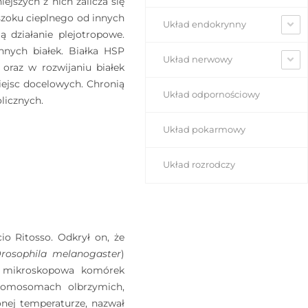
ejszych z nich zalicza się
szoku cieplnego od innych
Układ endokrynny
ą działanie plejotropowe.
nnych białek. Białka HSP
Układ nerwowy
raz w rozwijaniu białek
iejsc docelowych. Chronią
Układ odpornościowy
licznych.
Układ pokarmowy
Układ rozrodczy
io Ritosso. Odkrył on, że
rosophila melanogaster
)
za mikroskopowa komórek
romosomach olbrzymich,
onej temperaturze, nazwał