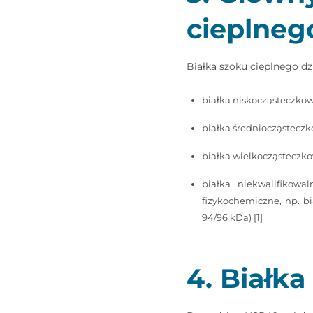
cieplneg
Białka szoku cieplnego dz
białka niskocząsteczkow
białka średniocząsteczk
białka wielkocząsteczko
białka niekwalifikow
fizykochemiczne, np. b
94/96 kDa) [1]
4. Białk