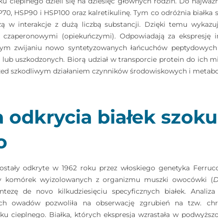
oku cieplnego dzieli się na dziesięć głównych rodzin. Do najważni
70, HSP90 i HSP100 oraz kalretikulinę. Tym co odróżnia białka 
zą w interakcje z dużą liczbą substancji. Dzięki temu wykazuj
czaperonowymi (opiekuńczymi). Odpowiadają za ekspresję i
wym zwijaniu nowo syntetyzowanych łańcuchów peptydowych o
 lub uszkodzonych. Biorą udział w transporcie protein do ich m
zed szkodliwym działaniem czynników środowiskowych i metabo
ia odkrycia białek szoku
o
ostały odkryte w 1962 roku przez włoskiego genetyka Ferrucc
ry komórek wyizolowanych z organizmu muszki owocówki (
D
ezę de novo kilkudziesięciu specyficznych białek. Anali
ych owadów pozwoliła na obserwację zgrubień na tzw. ch
u cieplnego. Białka, których ekspresja wzrastała w podwyższ