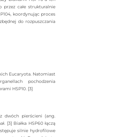
 przez całe strukturalnie
P104, koordynując proces
zbędnej do rozpuszczania
tkich Eucaryota. Natomiast
ganellach pochodzenia
orami HSP10. [3]
 dwóch pierścieni (ang.
ł. [3] Białka HSP60 łączą
stępuje silnie hydrofilowe