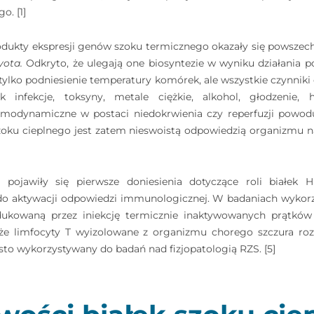
o. [1]
produkty ekspresji genów szoku termicznego okazały się powsz
yota.
Odkryto, że ulegają one biosyntezie w wyniku działania 
tylko podniesienie temperatury komórek, ale wszystkie czynniki
k infekcje, toksyny, metale ciężkie, alkohol, głodzenie, 
hemodynamiczne w postaci niedokrwienia czy reperfuzji powodu
szoku cieplnego jest zatem nieswoistą odpowiedzią organizmu n
pojawiły się pierwsze doniesienia dotyczące roli białek
 aktywacji odpowiedzi immunologicznej. W badaniach wykorz
ukowaną przez iniekcję termicznie inaktywowanych prątków
że limfocyty T wyizolowane z organizmu chorego szczura ro
ęsto wykorzystywany do badań nad fizjopatologią RZS. [5]