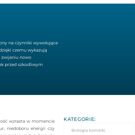
żony na czynniki wywołujące
, dzięki czemu wykazują
m zwijaniu nowo
rek przed szkodliwym
KATEGORIE:
ywność wzrasta w momencie
r, niedoboru energii czy
Biologia komórki