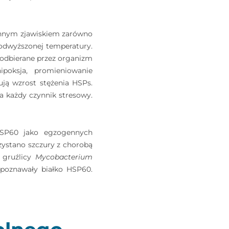
echnym zjawiskiem zarówno
podwyższonej temperatury.
 odbierane przez organizm
hipoksja, promieniowanie
ją wzrost stężenia HSPs.
a każdy czynnik stresowy.
 HSP60 jako egzogennych
ystano szczury z chorobą
 gruźlicy
Mycobacterium
zpoznawały białko HSP60.