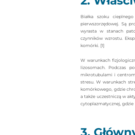
2. Właśc
Białka szoku cieplneg
pierwszorzędowej. Są p
wyrasta w stanach pat
czynników wzrostu. Eksp
komórki. [1]
W warunkach fizjologiczn
lizosomach. Podczas po
mikrotubulami i centrome
stresu. W warunkach str
komórkowego, gdzie chro
a także uczestniczą w a
cytoplazmatycznej, gdzie 
3. Główn