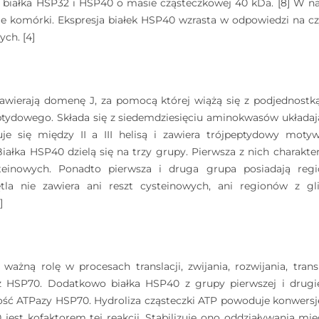
białka HSP32 i HSP40 o masie cząsteczkowej 40 kDa. [8] W naj
ie komórki. Ekspresja białek HSP40 wzrasta w odpowiedzi na cz
ch. [4]
zawierają domenę J, za pomocą której wiążą się z podjednost
tydowego. Składa się z siedemdziesięciu aminokwasów układając
duje się między II a III helisą i zawiera trójpeptydowy moty
ałka HSP40 dzielą się na trzy grupy. Pierwsza z nich charakte
teinowych. Ponadto pierwsza i druga grupa posiadają reg
pętla nie zawiera ani reszt cysteinowych, ani regionów z gli
]
ażną rolę w procesach translacji, zwijania, rozwijania, transp
z HSP70. Dodatkowo białka HSP40 z grupy pierwszej i drugiej
ść ATPazy HSP70. Hydroliza cząsteczki ATP powoduje konwersję
 jest kofaktorem tej reakcji. Stabilizuje ono oddziaływania mi