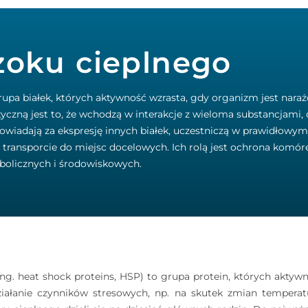
zoku cieplnego
rupa białek, których aktywność wzrasta, gdy organizm jest nara
styczną jest to, że wchodzą w interakcje z wieloma substancjami
powiadają za ekspresję innych białek, uczestniczą w prawidłowy
h transporcie do miejsc docelowych. Ich rolą jest ochrona komó
bolicznych i środowiskowych.
ang. heat shock proteins, HSP) to grupa protein, których akt
iałanie czynników stresowych, np. na skutek zmian temperatu