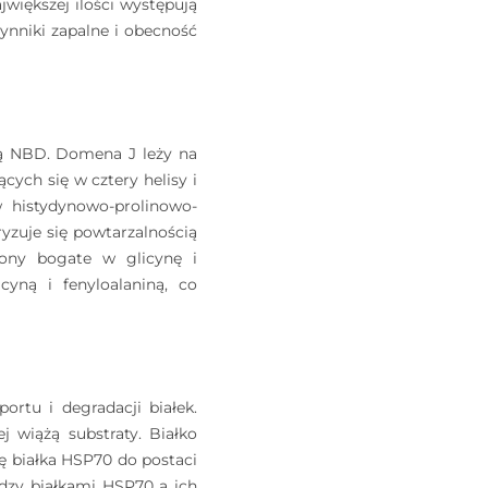
większej ilości występują
ynniki zapalne i obecność
ką NBD. Domena J leży na
ych się w cztery helisy i
w histydynowo-prolinowo-
ryzuje się powtarzalnością
iony bogate w glicynę i
cyną i fenyloalaniną, co
ortu i degradacji białek.
 wiążą substraty. Białko
 białka HSP70 do postaci
ędzy białkami HSP70 a ich