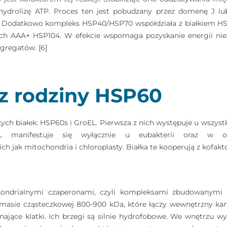
hydrolizę ATP. Proces ten jest pobudzany przez domenę J lub
. Dodatkowo kompleks HSP40/HSP70 współdziała z białkiem HS
h AAA+ HSP104. W efekcie wspomaga pozyskanie energii nie
regatów. [6]
 z rodziny HSP60
ych białek: HSP60s i GroEL. Pierwsza z nich występuje u wszys
EL manifestuje się wyłącznie u eubakterii oraz w or
h jak mitochondria i chloroplasty. Białka te kooperują z kofakt
ondrialnymi czaperonami, czyli kompleksami zbudowanymi z
masie cząsteczkowej 800-900 kDa, które łączy wewnętrzny kana
ające klatki. Ich brzegi są silnie hydrofobowe. We wnętrzu wy