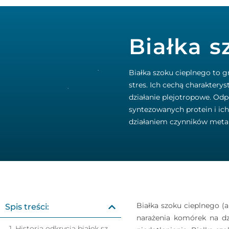
Białka s
Białka szoku cieplnego to g
stres. Ich cechą charaktery
działanie plejotropowe. Od
syntezowanych protein i ic
działaniem czynników meta
Białka szoku cieplnego (
Spis treści:
narażenia komórek na dz
1. Historia odkrycia białek szoku cieplnego