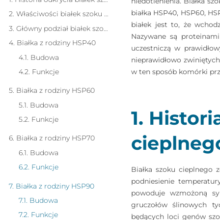
niedotlenienia. Białka sz
białka HSP40, HSP60, HSP
2. Właściwości białek szoku cieplnego
białek jest to, że wchod
3. Główny podział białek szoku cieplnego
Nazywane są proteinami 
4. Białka z rodziny HSP40
uczestniczą w prawidło
4.1. Budowa
nieprawidłowo zwiniętych
4.2. Funkcje
w ten sposób komórki pr
5. Białka z rodziny HSP60
5.1. Budowa
1. Histor
5.2. Funkcje
cieplneg
6. Białka z rodziny HSP70
6.1. Budowa
6.2. Funkcje
Białka szoku cieplnego z
podniesienie temperatu
7. Białka z rodziny HSP90
powoduje wzmożoną synt
7.1. Budowa
gruczołów ślinowych t
7.2. Funkcje
będących loci genów szok