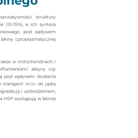
eplnego
erwatywności struktury
(10-15%), a ich synteza
omórkowego pod wpływem
 błony cytoplazmatycznej
 także w mitochondriach i
ofilamentami aktyny czy
cją pod wpływem działania
transport m.in. do jądra
gradacją i uszkodzeniem,
a HSP występują w błonie