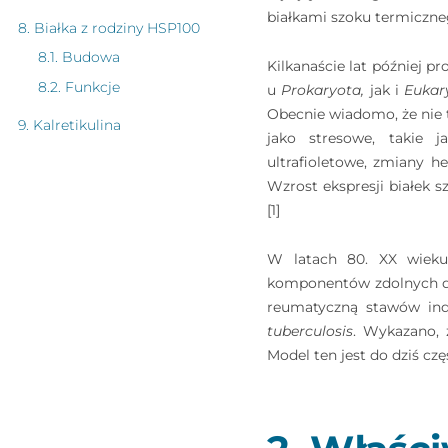
białkami szoku termiczneg
8. Białka z rodziny HSP100
8.1. Budowa
Kilkanaście lat później 
8.2. Funkcje
u
Prokaryota,
jak i
Eukar
Obecnie wiadomo, że nie 
9. Kalretikulina
jako stresowe, takie ja
9.1. Budowa
ultrafioletowe, zmiany 
9.2. Funkcje
Wzrost ekspresji białek 
[1]
10. Receptory HSP
Bibliografia
W latach 80. XX wieku 
komponentów zdolnych do
reumatyczną stawów ind
tuberculosis
. Wykazano, 
Model ten jest do dziś cz