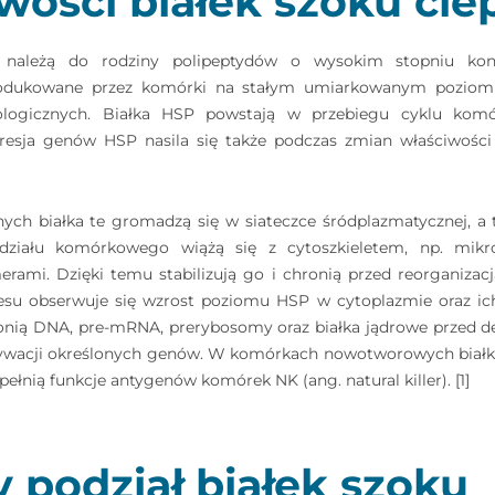
iwości białek szoku ci
o należą do rodziny polipeptydów o wysokim stopniu kons
rodukowane przez komórki na stałym umiarkowanym poziomie 
ologicznych. Białka HSP powstają w przebiegu cyklu k
resja genów HSP nasila się także podczas zmian właściwości
ych białka te gromadzą się w siateczce śródplazmatycznej, a
działu komórkowego wiążą się z cytoszkieletem, np. mikr
rami. Dzięki temu stabilizują go i chronią przed reorganiza
esu obserwuje się wzrost poziomu HSP w cytoplazmie oraz ich 
nią DNA, pre-mRNA, prerybosomy oraz białka jądrowe przed de
ktywacji określonych genów. W komórkach nowotworowych białk
pełnią funkcje antygenów komórek NK (ang. natural killer). [1]
y podział białek szoku