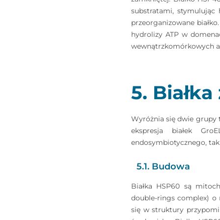
substratami, stymulując 
przeorganizowane białko
hydrolizy ATP w domenac
wewnątrzkomórkowych ag
5. Białka
Wyróżnia się dwie grupy t
ekspresja białek Gro
endosymbiotycznego, takic
5.1. Budowa
Białka HSP60 są mitoch
double-rings complex) o 
się w struktury przypomin