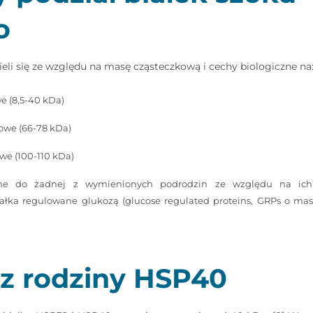
o
ieli się ze względu na masę cząsteczkową i cechy biologiczne na
e (8,5-40 kDa)
owe (66-78 kDa)
we (100-110 kDa)
alne do żadnej z wymienionych podrodzin ze względu na ich
iałka regulowane glukozą (glucose regulated proteins, GRPs o masi
a z rodziny HSP40