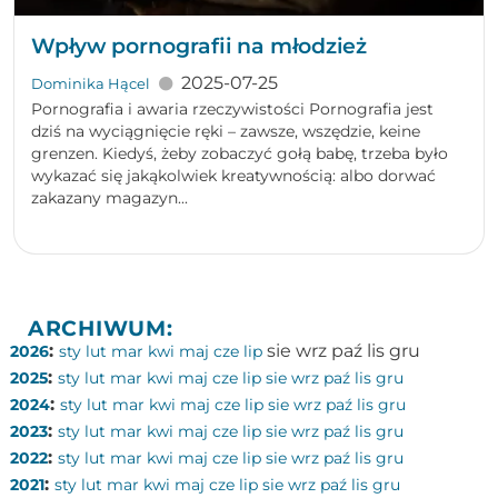
Wpływ pornografii na młodzież
2025-07-25
Dominika Hącel
Pornografia i awaria rzeczywistości Pornografia jest
dziś na wyciągnięcie ręki – zawsze, wszędzie, keine
grenzen. Kiedyś, żeby zobaczyć gołą babę, trzeba było
wykazać się jakąkolwiek kreatywnością: albo dorwać
zakazany magazyn...
ARCHIWUM:
:
sie
wrz
paź
lis
gru
2026
sty
lut
mar
kwi
maj
cze
lip
:
2025
sty
lut
mar
kwi
maj
cze
lip
sie
wrz
paź
lis
gru
:
2024
sty
lut
mar
kwi
maj
cze
lip
sie
wrz
paź
lis
gru
:
2023
sty
lut
mar
kwi
maj
cze
lip
sie
wrz
paź
lis
gru
:
2022
sty
lut
mar
kwi
maj
cze
lip
sie
wrz
paź
lis
gru
:
2021
sty
lut
mar
kwi
maj
cze
lip
sie
wrz
paź
lis
gru