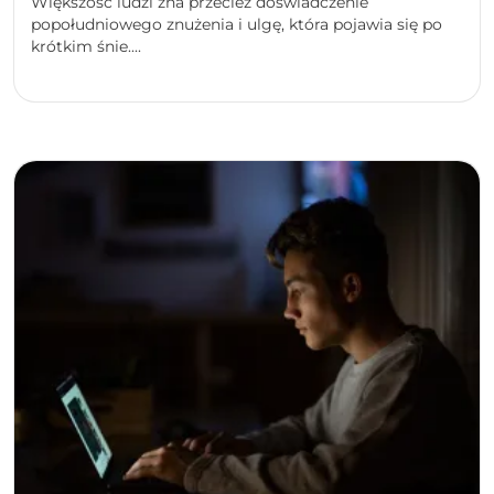
Większość ludzi zna przecież doświadczenie
popołudniowego znużenia i ulgę, która pojawia się po
krótkim śnie....