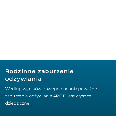
Rodzinne zaburzenie
odżywiania
Według wyników nowego badania poważne
zaburzenie odżywiania ARFID jest wysoce
dziedziczne.