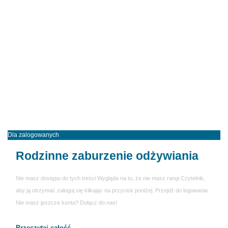
Dla zalogowanych
Rodzinne zaburzenie odżywiania
Nie masz dostępu do tych treści Wygląda na to, że nie masz rangi Czytelnik,
aby ją otrzymać zaloguj się klikając na przycisk poniżej. Przejdź do logowania
Nie masz jeszcze konta? Dołącz do nas!
Przeczytaj całość