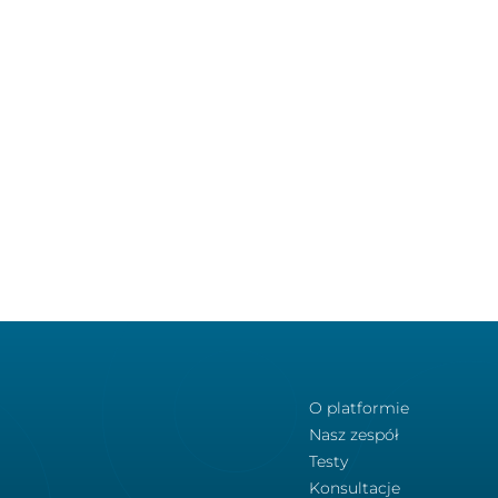
O platformie
Nasz zespół
Testy
Konsultacje