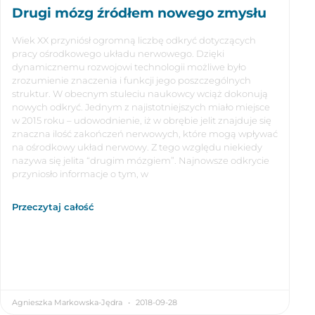
Drugi mózg źródłem nowego zmysłu
Wiek XX przyniósł ogromną liczbę odkryć dotyczących
pracy ośrodkowego układu nerwowego. Dzięki
dynamicznemu rozwojowi technologii możliwe było
zrozumienie znaczenia i funkcji jego poszczególnych
struktur. W obecnym stuleciu naukowcy wciąż dokonują
nowych odkryć. Jednym z najistotniejszych miało miejsce
w 2015 roku – udowodnienie, iż w obrębie jelit znajduje się
znaczna ilość zakończeń nerwowych, które mogą wpływać
na ośrodkowy układ nerwowy. Z tego względu niekiedy
nazywa się jelita “drugim mózgiem”. Najnowsze odkrycie
przyniosło informacje o tym, w
Przeczytaj całość
Agnieszka Markowska-Jędra
2018-09-28