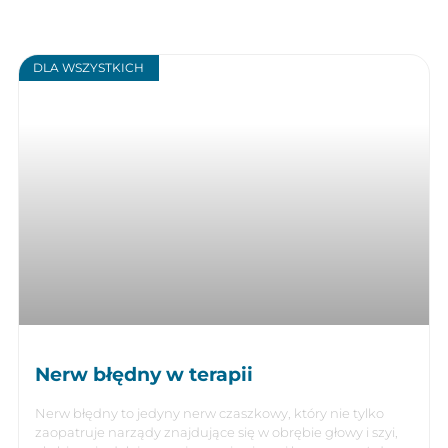
DLA WSZYSTKICH
Nerw błędny w terapii
Nerw błędny to jedyny nerw czaszkowy, który nie tylko
zaopatruje narządy znajdujące się w obrębie głowy i szyi,