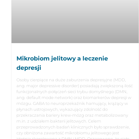
Mikrobiom jelitowy a leczenie
depresji
Osoby cierpiące na duże zaburzenia depresyjne (MDD,
ang. major depressive disorder) posiadają zwiększoną ilość
funkcjonalnych połączeń sieci trybu domyślnego (DMN,
ang. default mode network) oraz biomarkerów depresji w
mózgu. GABA to neuroprzekaźnik hamujący, krążący w
płynach ustrojowych, wykazujący zdolność do
przekraczania bariery krew-mózg oraz metabolizowany
m.in. z udziałem bakterii jelitowych. Celem
przeprowadzonych badań klinicznych było sprawdzenie,
czy obniżona zawartość mikrobiomu jelitowego jest
istotnie skorelowana z DMN i MDD. Oszacowano, że ciało