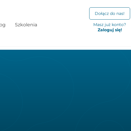
Dołącz do nas!
log
Szkolenia
Masz już konto?
Zaloguj się!