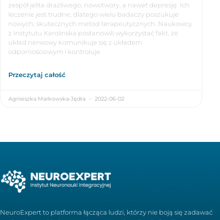
zespół jelita drażliwego, nowotwory, a nawet depresję. Ich
leczenie jest trudne, dlatego wielu badaczy poszukuje
nowych, skutecznych metod terapeutycznych. Naukowcy
z Instytutu Karolinska postanowili wykorzystać fakt, że
układ nerwowy komunikuje się z układem
odpornościowym i kontroluje
Przeczytaj całość
Agnieszka Markowska-Jędra
2022-06-02
NeuroExpert to platforma łącząca ludzi, którzy nie boją się zadawać