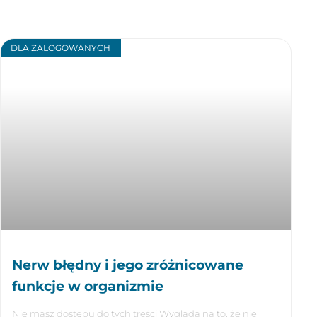
DLA ZALOGOWANYCH
Nerw błędny i jego zróżnicowane
funkcje w organizmie
Nie masz dostępu do tych treści Wygląda na to, że nie