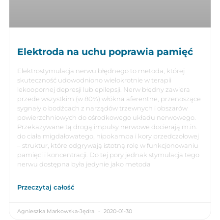
Elektroda na uchu poprawia pamięć
Elektrostymulacja nerwu błędnego to metoda, której
skuteczność udowodniono wielokrotnie w terapii
lekoopornej depresji lub epilepsji. Nerw błędny zawiera
przede wszystkim (w 80%) włókna aferentne, przenoszące
sygnały o bodźcach z narządów trzewnych i obszarów
powierzchniowych do ośrodkowego układu nerwowego.
Przekazywane tą drogą impulsy nerwowe docierają m.in.
do ciała migdałowatego, hipokampa i kory przedczołowej
– struktur, które odgrywają istotną rolę w funkcjonowaniu
pamięci i koncentracji. Do tej pory jednak stymulacja tego
nerwu dostępna była jedynie jako metoda
Przeczytaj całość
Agnieszka Markowska-Jędra
2020-01-30