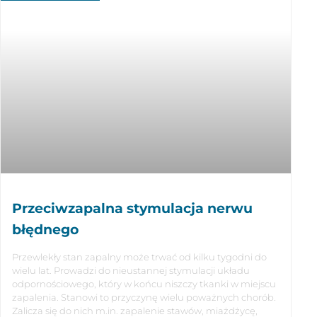
Przeciwzapalna stymulacja nerwu
błędnego
Przewlekły stan zapalny może trwać od kilku tygodni do
wielu lat. Prowadzi do nieustannej stymulacji układu
odpornościowego, który w końcu niszczy tkanki w miejscu
zapalenia. Stanowi to przyczynę wielu poważnych chorób.
Zalicza się do nich m.in. zapalenie stawów, miażdżycę,