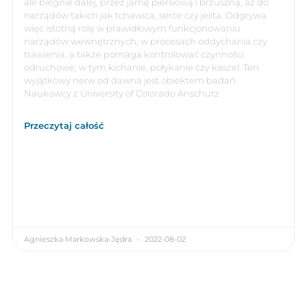
ale biegnie dalej, przez jamę piersiową i brzuszną, aż do
narządów takich jak tchawica, serce czy jelita. Odgrywa
więc istotną rolę w prawidłowym funkcjonowaniu
narządów wewnętrznych, w procesach oddychania czy
trawienia, a także pomaga kontrolować czynności
odruchowe, w tym kichanie, połykanie czy kaszel. Ten
wyjątkowy nerw od dawna jest obiektem badań.
Naukowcy z University of Colorado Anschutz
Przeczytaj całość
Agnieszka Markowska-Jędra
2022-08-02