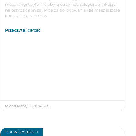
masz rangi Czytelnik, aby ją otrzymać zaloguj się klikając
na przycisk poniżej. Przejdź do logowania Nie masz jeszcze
konta? Dołącz do nas!
Przeczytaj całość
Michał Madej
2024-12-30
DLA WSZYSTKICH