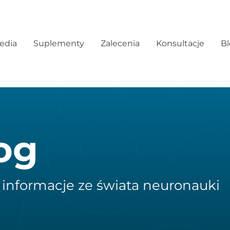
edia
Suplementy
Zalecenia
Konsultacje
B
og
 informacje ze świata neuronauki