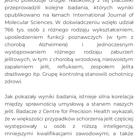
jedno powoduje drugie. Naukowcy z tej placówki
przeprowadzili kolejne badania, których wyniki
opublikowano na łamach International Journal of
Molecular Sciences. W doświadczeniu wzięło udział
766 tys. osób z różnego rodzaju wykształceniem,
upośledzeniem funkcji poznawczych (w tym z
chorobą Alzheimera) i jednoczesnym
występowaniem różnego rodzaju zaburzeń
jelitowych, w tym z chorobą wrzodową, nieswoistym
zapaleniem jelit, refluksem, zespołem jelita
drażliwego itp. Grupę kontrolną stanowili ochotnicy
zdrowi.
Jak pokazały wyniki badania, istnieje silna korelacja
między sprawnością umysłową a stanem naszych
jelit. Badacze z Centre for Precision Health wykazali,
że w większości przypadków schorzenia jelit częściej
występowały u osób z niższą inteligencją,
mniejszymi kwalifikacjami zawodowymi, a także