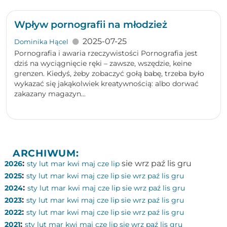
Wpływ pornografii na młodzież
2025-07-25
Dominika Hącel
Pornografia i awaria rzeczywistości Pornografia jest
dziś na wyciągnięcie ręki – zawsze, wszędzie, keine
grenzen. Kiedyś, żeby zobaczyć gołą babę, trzeba było
wykazać się jakąkolwiek kreatywnością: albo dorwać
zakazany magazyn...
ARCHIWUM:
:
sie
wrz
paź
lis
gru
2026
sty
lut
mar
kwi
maj
cze
lip
:
2025
sty
lut
mar
kwi
maj
cze
lip
sie
wrz
paź
lis
gru
:
2024
sty
lut
mar
kwi
maj
cze
lip
sie
wrz
paź
lis
gru
:
2023
sty
lut
mar
kwi
maj
cze
lip
sie
wrz
paź
lis
gru
:
2022
sty
lut
mar
kwi
maj
cze
lip
sie
wrz
paź
lis
gru
:
2021
sty
lut
mar
kwi
maj
cze
lip
sie
wrz
paź
lis
gru