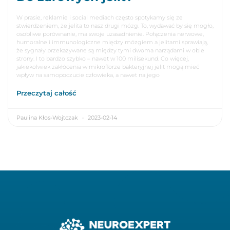
W prasie, reklamie i social mediach często spotykamy się ze
stwierdzeniem, że jelita to nasz drugi mózg. To, wydawać by się mogło,
osobliwe porównanie, ma swoje uzasadnienie. Połączenia nerwowe,
humoralne i immunologiczne między mózgiem a jelitami sprawiają,
że sygnały przekazywane są między tymi dwoma narządami w obie
strony. I to bardzo szybko – nawet w 100 milisekund. Co więcej,
jakiekolwiek zakłócenia w mikroflorze bakteryjnej jelit mogą mieć
wpływ na samopoczucie człowieka, a nawet na jego
Przeczytaj całość
Paulina Kłos-Wojtczak
2023-02-14