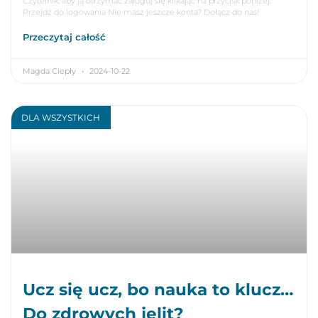
Czytelnik, aby ją otrzymać zaloguj się klikając na przycisk poniżej.
Przejdź do logowania Nie masz jeszcze konta? Dołącz do nas!
Przeczytaj całość
Magda Ciepły
2024-10-22
DLA WSZYSTKICH
Ucz się ucz, bo nauka to klucz…
Do zdrowych jelit?