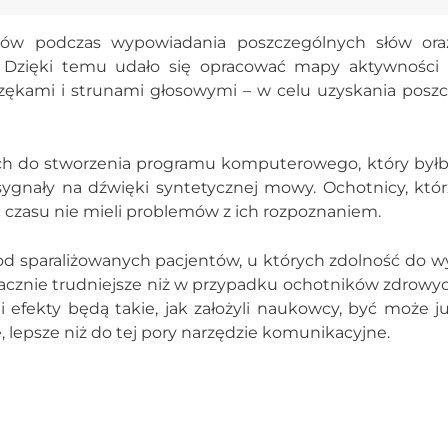
ków podczas wypowiadania poszczególnych słów ora
. Dzięki temu udało się opracować mapy aktywności
zękami i strunami głosowymi – w celu uzyskania posz
ch do stworzenia programu komputerowego, który byłb
ygnały na dźwięki syntetycznej mowy. Ochotnicy, którz
czasu nie mieli problemów z ich rozpoznaniem.
od sparaliżowanych pacjentów, u których zdolność do w
acznie trudniejsze niż w przypadku ochotników zdrowyc
li efekty będą takie, jak założyli naukowcy, być może 
, lepsze niż do tej pory narzędzie komunikacyjne.