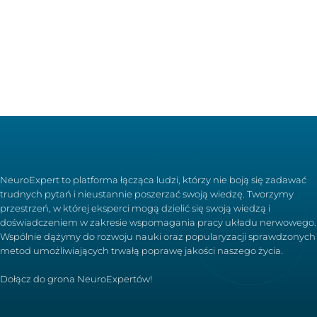
NeuroExpert to platforma łącząca ludzi, którzy nie boją się zadawać
trudnych pytań i nieustannie poszerzać swoją wiedzę. Tworzymy
przestrzeń, w której eksperci mogą dzielić się swoją wiedzą i
doświadczeniem w zakresie wspomagania pracy układu nerwowego.
Wspólnie dążymy do rozwoju nauki oraz popularyzacji sprawdzonych
metod umożliwiających trwałą poprawę jakości naszego życia.
Dołącz do grona NeuroExpertów!