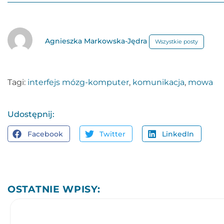
Agnieszka Markowska-Jędra
Wszystkie posty
Tagi:
interfejs mózg-komputer
,
komunikacja
,
mowa
Udostępnij:
Facebook
Twitter
LinkedIn
OSTATNIE WPISY: