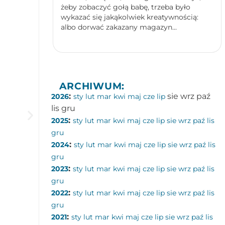
żeby zobaczyć gołą babę, trzeba było
wykazać się jakąkolwiek kreatywnością:
albo dorwać zakazany magazyn...
ARCHIWUM:
:
sie
wrz
paź
2026
sty
lut
mar
kwi
maj
cze
lip
lis
gru
:
2025
sty
lut
mar
kwi
maj
cze
lip
sie
wrz
paź
lis
gru
:
2024
sty
lut
mar
kwi
maj
cze
lip
sie
wrz
paź
lis
gru
:
2023
sty
lut
mar
kwi
maj
cze
lip
sie
wrz
paź
lis
gru
:
2022
sty
lut
mar
kwi
maj
cze
lip
sie
wrz
paź
lis
Dlaczego nuda jest dobra dla mózgu?
gru
:
2021
sty
lut
mar
kwi
maj
cze
lip
sie
wrz
paź
lis
Kategorie:
Neurofizjologia
,
Zdolności poznawcze