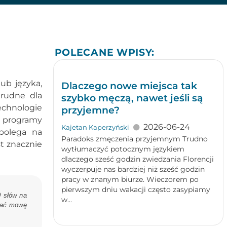
POLECANE WPISY:
ub języka,
Dlaczego nowe miejsca tak
trudne dla
szybko męczą, nawet jeśli są
echnologie
przyjemne?
 programy
2026-06-24
Kajetan Kaperzyński
polega na
Paradoks zmęczenia przyjemnym Trudno
st znacznie
wytłumaczyć potocznym językiem
dlaczego sześć godzin zwiedzania Florencji
wyczerpuje nas bardziej niż sześć godzin
pracy w znanym biurze. Wieczorem po
pierwszym dniu wakacji często zasypiamy
0 słów na
w...
ować mowę