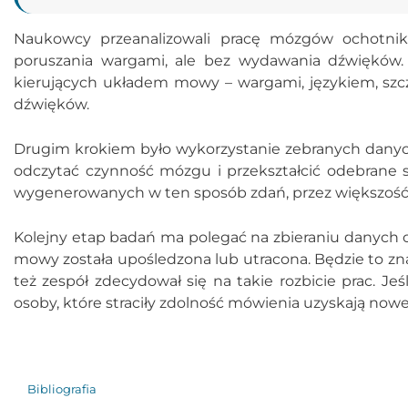
Naukowcy przeanalizowali pracę mózgów ochotni
poruszania wargami, ale bez wydawania dźwięków
kierujących układem mowy – wargami, językiem, szc
dźwięków.
Drugim krokiem było wykorzystanie zebranych dany
odczytać czynność mózgu i przekształcić odebrane s
wygenerowanych w ten sposób zdań, przez większość 
Kolejny etap badań ma polegać na zbieraniu danych 
mowy została upośledzona lub utracona. Będzie to zn
też zespół zdecydował się na takie rozbicie prac. Jeś
osoby, które straciły zdolność mówienia uzyskają nowe
Bibliografia