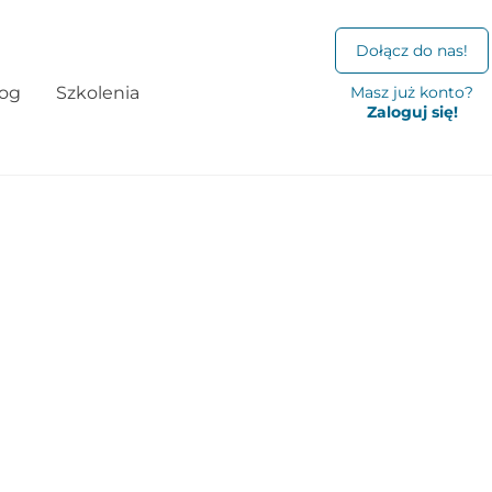
Dołącz do nas!
log
Szkolenia
Masz już konto?
Zaloguj się!