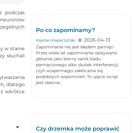
z podczas
 neuronów
czególnych
Po co zapominamy?
2026-04-13
Kajetan Kaperzyński
Zapominanie nie jest błędem pamięci
y w stanie
Przez wiele lat zapominanie opisywano
y słuchali
głównie jako bierny zanik śladu
pamięciowego albo skutek interferencji,
czyli wzajemnego zakłócania się
podobnych wspomnień. To ujęcie wciąż
ytwarzania
jest obecne...
h, dlatego
już wkrótce
Czy drzemka może poprawić