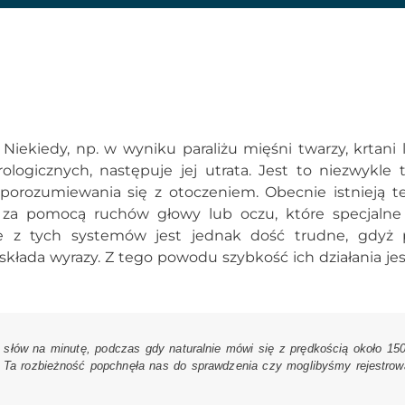
iekiedy, np. w wyniku paraliżu mięśni twarzy, krtani l
ogicznych, następuje jej utrata. Jest to niezwykle 
o porozumiewania się z otoczeniem. Obecnie istnieją t
za pomocą ruchów głowy lub oczu, które specjalne
e z tych systemów jest jednak dość trudne, gdyż 
składa wyrazy. Z tego powodu szybkość ich działania je
 słów na minutę, podczas gdy naturalnie mówi się z prędkością około 15
 – Ta rozbieżność popchnęła nas do sprawdzenia czy moglibyśmy rejestr