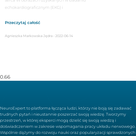
serca W obrazach uzyskanych w badaniu
echokardiograficznym (EKG) i
Przeczytaj całość
Agnieszka Markowska-Jędra
2022-06-14
NeuroExpert to platforma łącząca ludzi, którzy nie boją się zadawać
trudnych pytań i nieustannie poszerzać swoją wiedzę. Tworzymy
przestrzeń, w której eksperci mogą dzielić się swoją wiedzą i
doświadczeniem w zakresie wspomagania pracy układu nerwowego.
Wspólnie dążymy do rozwoju nauki oraz popularyzacji sprawdzonych