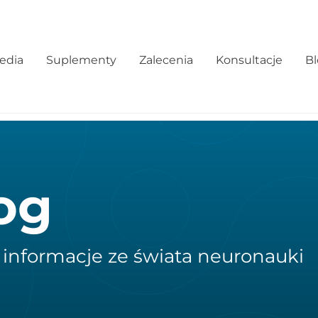
edia
Suplementy
Zalecenia
Konsultacje
B
og
 informacje ze świata neuronauki