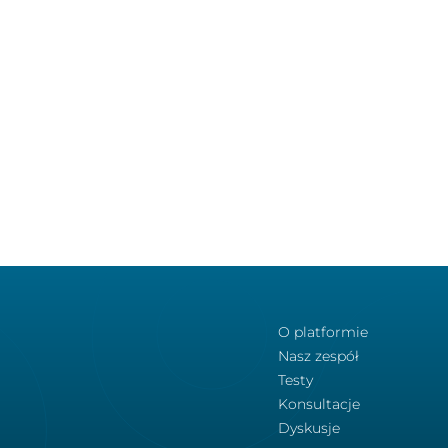
O platformie
Nasz zespół
Testy
Konsultacje
Dyskusje