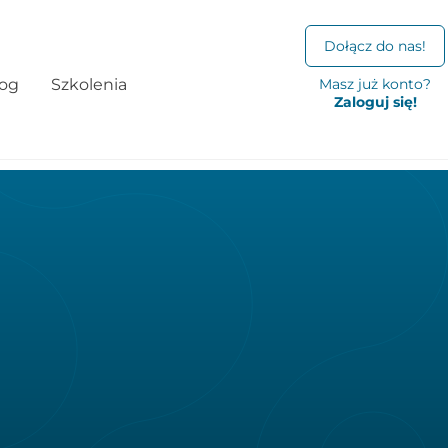
Dołącz do nas!
log
Szkolenia
Masz już konto?
Zaloguj się!