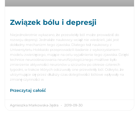
Związek bólu i depresji
Niejednokrotnie wykazano, że przewlekły ból może prowadzić do
rozwoju depresji. Jednakże naukowcy wciąż nie wiedzieli, jaki jest
dokładny mechanizm tego zjawiska. Dlatego też naukowcy z
Uniwersytetu Hokkaido przeprowadzili badanie z wykorzystaniem
modelu zwierzęcego, mające na celu wyjaśnienie tego zjawiska. Dzięki
technice neuroobrazowania neurofizjologicznego możliwe było
zmierzenie aktywności neuronów u szczurów po okresie czterech
tygodni, w trakcie których odczuwały one przewlekły ból. Odkryto, że
utrzymujące się przez dłuższy czas dolegliwości bólowe wpływały na
zmianę czynności w
Przeczytaj całość
Agnieszka Markowska-Jędra
2019-09-30