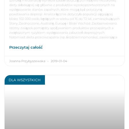
szeroką metaanalizę wyników badań dotyczących wpływu niezdrowej
diety składającej się głównie z produktów wysokoprzetworzonych na
występowanie stanów zapalnych, które mogą być przyczyną
powstawania depresji. Analiza łącznie dotyczyła populacji sięgającej
blisko 102 000 osób, będących w wieku od 16 do 72 lat, zamieszkujących
Stany Zjednoczone, Australię, Europę i Bliski Wschód. Zaobserwowano
istotny związek pomiędzy spożywaniem produktów prozapalnych a
zwiększonym ryzykiem występowania zaburzeń depresyjnych.
Natomiast dieta przeciwzapalna (np. śródziemnomorska), zawierająca
Przeczytaj całość
Joanna Przybyszewska
2019-01-04
DLA WSZYSTKICH