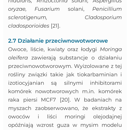
nidulans, Rhizoctonia solani, Aspergillus
oryzae, Fusarium
solani,
Penicillium
sclerotigenum, Cladosporium
cladosporioides
[21].
2.7 Działanie przeciwnowotworowe
Owoce, liście, kwiaty oraz łodygi
Moringa
oleifera
zawierają substancje o działaniu
przeciwnowotworowym. Wyizolowane z tej
rośliny związki takie jak tiokarbaminian i
izotiocyjanian są silnymi inhibitorami
komórek nowotworowych m.in. komórek
raka piersi MCF7 [20]. W badaniach na
myszach zaobserwowano, że ekstrakty z
owoców i liści moringi olejodajnej
opóźniają wzrost guza w mysim modelu