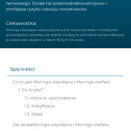
nerwowego. Działa też przeciwdrobnoustrojowo i
zmniejsza ryzyko rozwoju nowotworów.
Ciekawostka:
Moringa olejodajna wykorzystywana jest na szeroką skalę w medycynie
ajurwedyjskiej od tysięcy lat, jednak medycyna zachodnia zaczęła odkrywać
jej właściwości dopiero w latach 90-tych XX wieku.
Spis treści:
Co to jest Moringa olejodajna | Moringa oleifera
1. Co to jest?
1.1. Historia i pochodzenie
1.2. Klasyfikacja
1.3. Skład
Jak działaMoringa olejodajna | Moringa oleifera