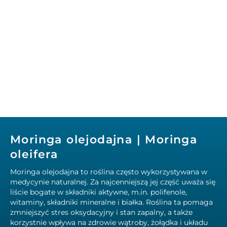
Moringa olejodajna | Moringa
oleifera
Moringa olejodajna to roślina często wykorzystywana w
medycynie naturalnej. Za najcenniejszą jej część uważa się
liście bogate w składniki aktywne, m.in. polifenole,
witaminy, składniki mineralne i białka. Roślina ta pomaga
zmniejszyć stres oksydacyjny i stan zapalny, a także
korzystnie wpływa na zdrowie wątroby, żołądka i układu