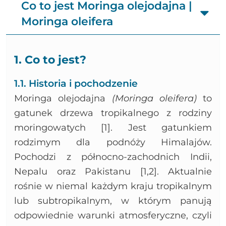
Podsumowanie graficzne Moringa olejodajna | Moringa oleifera
Co to jest Moringa olejodajna |
Bibliografia
Moringa oleifera
1. Co to jest?
1.1. Historia i pochodzenie
Moringa olejodajna
(Moringa oleifera)
to
gatunek drzewa tropikalnego z rodziny
moringowatych [1]. Jest gatunkiem
rodzimym dla podnóży Himalajów.
Pochodzi z północno-zachodnich Indii,
Nepalu oraz Pakistanu [1,2]. Aktualnie
rośnie w niemal każdym kraju tropikalnym
lub subtropikalnym, w którym panują
odpowiednie warunki atmosferyczne, czyli