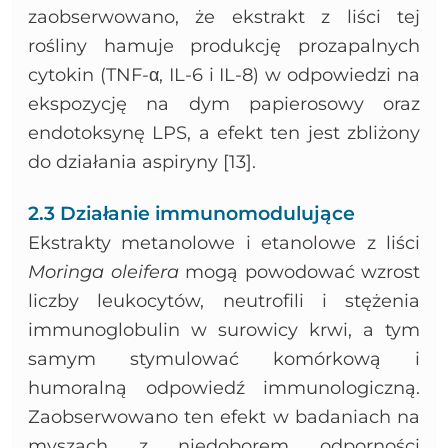
zaobserwowano, że ekstrakt z liści tej
rośliny hamuje produkcję prozapalnych
cytokin (TNF-α, IL-6 i IL-8) w odpowiedzi na
ekspozycję na dym papierosowy oraz
endotoksynę LPS, a efekt ten jest zbliżony
do działania aspiryny [13].
2.3 Działanie immunomodulujące
Ekstrakty metanolowe i etanolowe z liści
Moringa oleifera
mogą powodować wzrost
liczby leukocytów, neutrofili i stężenia
immunoglobulin w surowicy krwi, a tym
samym stymulować komórkową i
humoralną odpowiedź immunologiczną.
Zaobserwowano ten efekt w badaniach na
myszach z niedoborem odporności