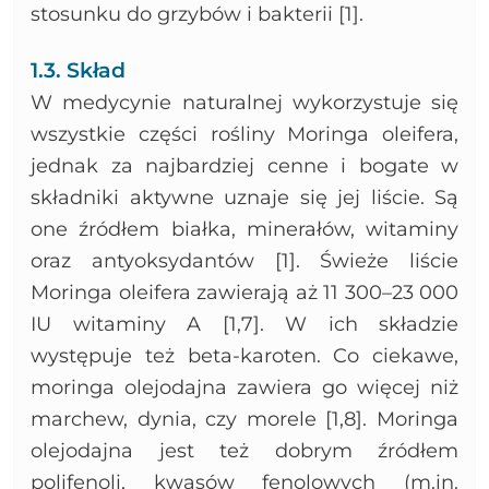
stosunku do grzybów i bakterii [1].
1.3. Skład
W medycynie naturalnej wykorzystuje się
wszystkie części rośliny Moringa oleifera,
jednak za najbardziej cenne i bogate w
składniki aktywne uznaje się jej liście. Są
one źródłem białka, minerałów, witaminy
oraz antyoksydantów [1]. Świeże liście
Moringa oleifera zawierają aż 11 300–23 000
IU witaminy A [1,7]. W ich składzie
występuje też beta-karoten. Co ciekawe,
moringa olejodajna zawiera go więcej niż
marchew, dynia, czy morele [1,8]. Moringa
olejodajna jest też dobrym źródłem
polifenoli, kwasów fenolowych (m.in.