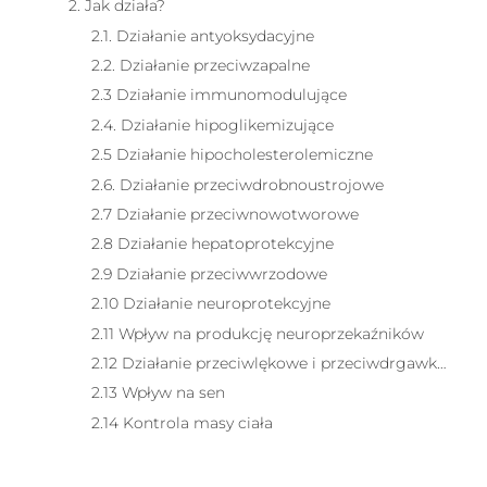
2. Jak działa?
2.1. Działanie antyoksydacyjne
2.2. Działanie przeciwzapalne
2.3 Działanie immunomodulujące
2.4. Działanie hipoglikemizujące
2.5 Działanie hipocholesterolemiczne
2.6. Działanie przeciwdrobnoustrojowe
2.7 Działanie przeciwnowotworowe
2.8 Działanie hepatoprotekcyjne
2.9 Działanie przeciwwrzodowe
2.10 Działanie neuroprotekcyjne
2.11 Wpływ na produkcję neuroprzekaźników
2.12 Działanie przeciwlękowe i przeciwdrgawkowe
2.13 Wpływ na sen
2.14 Kontrola masy ciała
Jak stosować Moringa olejodajna | Moringa oleifera