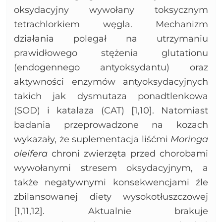
oksydacyjny wywołany toksycznym
tetrachlorkiem węgla. Mechanizm
działania polegał na utrzymaniu
prawidłowego stężenia glutationu
(endogennego antyoksydantu) oraz
aktywności enzymów antyoksydacyjnych
takich jak dysmutaza ponadtlenkowa
(SOD) i katalaza (CAT) [1,10]. Natomiast
badania przeprowadzone na kozach
wykazały, że suplementacja liśćmi
Moringa
oleifera
chroni zwierzęta przed chorobami
wywołanymi stresem oksydacyjnym, a
także negatywnymi konsekwencjami źle
zbilansowanej diety wysokotłuszczowej
[1,11,12]. Aktualnie brakuje