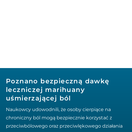
Poznano bezpieczną dawkę
leczniczej marihuany
uśmierzającej ból
Naukowcy udowodnili, że osoby cierpiące na
chroniczny ból mogą bezpiecznie korzystać z
przeciwbólowego oraz przeciwlękowego działania