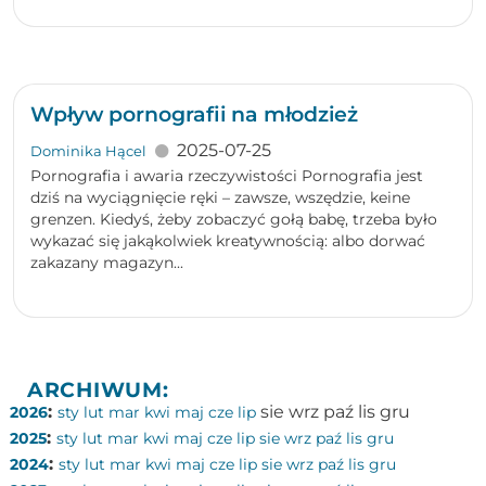
Wpływ pornografii na młodzież
2025-07-25
Dominika Hącel
Pornografia i awaria rzeczywistości Pornografia jest
dziś na wyciągnięcie ręki – zawsze, wszędzie, keine
grenzen. Kiedyś, żeby zobaczyć gołą babę, trzeba było
wykazać się jakąkolwiek kreatywnością: albo dorwać
zakazany magazyn...
ARCHIWUM:
:
sie
wrz
paź
lis
gru
2026
sty
lut
mar
kwi
maj
cze
lip
:
2025
sty
lut
mar
kwi
maj
cze
lip
sie
wrz
paź
lis
gru
:
2024
sty
lut
mar
kwi
maj
cze
lip
sie
wrz
paź
lis
gru