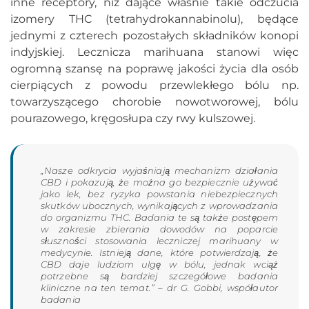
inne receptory, niż dające właśnie takie odczucia
izomery THC (tetrahydrokannabinolu), będące
jednymi z czterech pozostałych składników konopi
indyjskiej. Lecznicza marihuana stanowi więc
ogromną szansę na poprawę jakości życia dla osób
cierpiących z powodu przewlekłego bólu np.
towarzyszącego chorobie nowotworowej, bólu
pourazowego, kręgosłupa czy rwy kulszowej.
„Nasze odkrycia wyjaśniają mechanizm działania
CBD i pokazują, że można go bezpiecznie używać
jako lek, bez ryzyka powstania niebezpiecznych
skutków ubocznych, wynikających z wprowadzania
do organizmu THC. Badania te są także postępem
w zakresie zbierania dowodów na poparcie
słuszności stosowania leczniczej marihuany w
medycynie. Istnieją dane, które potwierdzają, że
CBD daje ludziom ulgę w bólu, jednak wciąż
potrzebne są bardziej szczegółowe badania
kliniczne na ten temat.” – dr G. Gobbi, współautor
badania