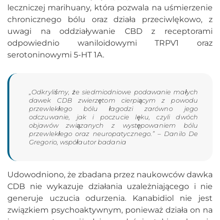
leczniczej marihuany, która pozwala na uśmierzenie
chronicznego bólu oraz działa przeciwlękowo, z
uwagi na oddziaływanie CBD z receptorami
odpowiednio waniloidowymi TRPV1 oraz
serotoninowymi 5-HT 1A.
„Odkryliśmy, że siedmiodniowe podawanie małych
dawek CDB zwierzętom cierpiącym z powodu
przewlekłego bólu łagodzi zarówno jego
odczuwanie, jak i poczucie lęku, czyli dwóch
objawów związanych z występowaniem bólu
przewlekłego oraz neuropatycznego.” – Danilo De
Gregorio, współautor badania
Udowodniono, że zbadana przez naukowców dawka
CDB nie wykazuje działania uzależniającego i nie
generuje uczucia odurzenia. Kanabidiol nie jest
związkiem psychoaktywnym, ponieważ działa on na