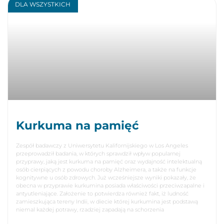
DLA WSZYSTKICH
Kurkuma na pamięć
Zespół badawczy z Uniwersytetu Kalifornijskiego w Los Angeles
przeprowadził badania, w których sprawdził wpływ popularnej
przyprawy, jaką jest kurkuma na pamięć oraz wydajność intelektualną
osób cierpiących z powodu choroby Alzheimera, a także na funkcje
kognitywne u osób zdrowych. Już wcześniejsze wyniki pokazały, że
obecna w przyprawie kurkumina posiada właściwości przeciwzapalne i
antyutleniające. Założenie to potwierdza również fakt, iż ludność
zamieszkująca tereny Indii, w diecie której kurkumina jest podstawą
niemal każdej potrawy, rzadziej zapadają na schorzenia