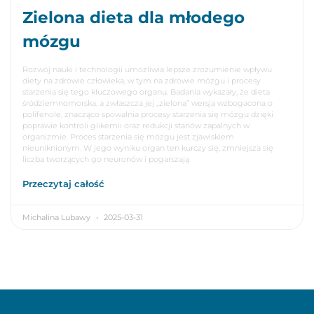
Zielona dieta dla młodego
mózgu
Rozwój nauki i technologii umożliwia lepsze zrozumienie wpływu
diety na zdrowie człowieka, w tym na zdrowie mózgu i procesy
starzenia się tego kluczowego organu. Badania wykazały, że dieta
śródziemnomorska, a zwłaszcza jej „zielona” wersja wzbogacona o
polifenole, znacząco spowalnia procesy starzenia się mózgu dzięki
poprawie kontroli glikemii oraz redukcji stanów zapalnych w
organizmie. Proces starzenia się mózgu jest zjawiskiem
nieuniknionym. W jego wyniku organ ten kurczy się, zmniejsza się
liczba tworzących go neuronów i pogarszają
Przeczytaj całość
Michalina Lubawy
2025-03-31