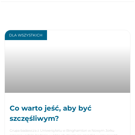
DLA WSZYSTKICH
Co warto jeść, aby być
szczęśliwym?
Grupa badawcza z Uniwersytetu w Binghamton w Nowym Jorku