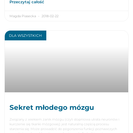
Przeczytaj całość
Magda Piasecka
2018-02-22
DLA WSZYSTKICH
Sekret młodego mózgu
Związany z wiekiem zanik mózgu (czyli stopniowa utrata neuronów i
kurczenie się tkanki mózgowej) jest naturalną częścią procesu
starzenia się. Może prowadzić do pogorszenia funkcji poznawczych