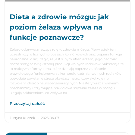
Dieta a zdrowie mózgu: jak
poziom żelaza wpływa na
funkcje poznawcze?
Żelazo odgrywa znaczącą rolę w zdrowiu mózgu. Pierwiastek ten
uczestniczy w licznych procesach komórkowych oraz wspiera funkcje
neuronalne. Z racji tego, że jest silnym utleniaczem, jego nadmiar
może sprzyjać zwiększonej produkcji wolnych rodników. Substancje te
to reaktywne formy tlenu, które działają poprzez zakłócanie
prawidłowego funkcjonowania komórek. Nadmiar wolnych rodników
powoduje powstanie stresu oksydacyjnego, który skutkuje np.
rozwojem chorób neurodegeneracyjnych. Niestety wraz z wiekiem
mechanizmy utrzymujące prawidłowe stężenie żelaza w mózgu
ulegają zakłóceniom, co wpływa na
Przeczytaj całość
Justyna Kuczek
2025-04-07