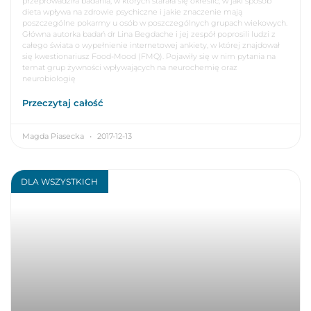
przeprowadziła badania, w których starała się określić, w jaki sposób
dieta wpływa na zdrowie psychiczne i jakie znaczenie mają
poszczególne pokarmy u osób w poszczególnych grupach wiekowych.
Główna autorka badań dr Lina Begdache i jej zespół poprosili ludzi z
całego świata o wypełnienie internetowej ankiety, w której znajdował
się kwestionariusz Food-Mood (FMQ). Pojawiły się w nim pytania na
temat grup żywności wpływających na neurochemię oraz
neurobiologię
Przeczytaj całość
Magda Piasecka
2017-12-13
DLA WSZYSTKICH