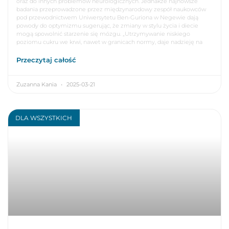
oraz do innych problemów neurologicznych. Jednakże najnowsze
badania przeprowadzone przez międzynarodowy zespół naukowców
pod przewodnictwem Uniwersytetu Ben-Guriona w Negewie dają
powody do optymizmu sugerując, że zmiany w stylu życia i diecie
mogą spowolnić starzenie się mózgu. „Utrzymywanie niskiego
poziomu cukru we krwi, nawet w granicach normy, daje nadzieję na
Przeczytaj całość
Zuzanna Kania
2025-03-21
DLA WSZYSTKICH