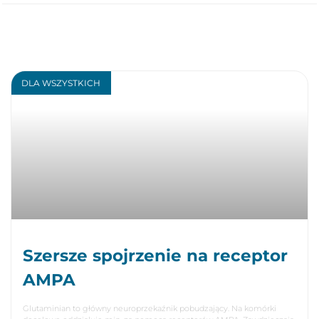
DLA WSZYSTKICH
Szersze spojrzenie na receptor
AMPA
Glutaminian to główny neuroprzekaźnik pobudzający. Na komórki