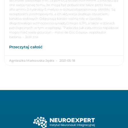
docelowe oddziałuje min. za pomocą receptorów AMPA. Zawdzięczają
one swoją nazwę temu, że mogą być pobudzane także przez kwas
alfa-amino-3-hydroksy-5-metylo-4-izoksazolopropionowy (AMPA). Są
receptorami jonotropowymi, a ich aktywacja skutkuje otwarciem
kanałów sodowych. Odgrywają bardzo ważną rolę w zjawisku
długotrwałego wzmocnienia synaptycznego (LTP), a także w stanach
patologicznych, w tym w epilepsji. “Padaczka lub zaburzenia napadowe
mogą mieć wiele przyczyn – mówi de Eric Gouaux, współautor
badania. – Jeśli zna
Przeczytaj całość
Agnieszka Markowska-Jędra
2021-05-18