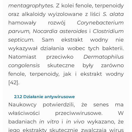
mentagrophytes.
Z kolei fenole, terpenoidy
oraz alkaloidy wyizolowane z liści
S. alata
hamowały rozwój
Corynebacterium
parvum, Nocardia asteroides
i
Clostridium
septicum.
Sam ekstrakt wodny nie
wykazywał działania wobec tych bakterii.
Natomiast przeciwko
Dermatophilus
congolensis
skuteczne były zarówno
fenole, terpenoidy, jak i ekstrakt wodny
[42].
2.1.2 Działanie antywirusowe
Naukowcy potwierdzili, że senes ma
właściwości przeciwwirusowe. W
badaniach
in vitro
i
in vivo
wykazano, że
jego ekstrakty skutecznie zwalczają wirus