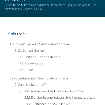
Senes to nie tylko roślina o działaniu leczniczym. Beduini używają jej liści
także jako leku, paszy i paliwa.
Spis treści:
Co to jest Senes | Senna alexandrina
1. Co to jest Senes?
1.1 Historia i pochodzenie
1.2 Klasyfikacja
1.3 Skład
Jak działaSenes | Senna alexandrina
2. Jak działa senes?
2.1. Działanie na układ immunologiczny
2.1.1 Działanie antybakteryjne i przeciwgrzybicze
2.1.2 Działanie antywirusowe