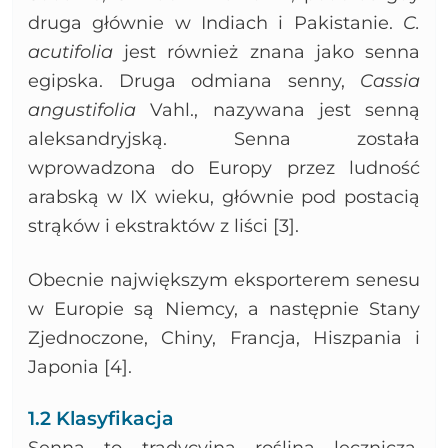
druga głównie w Indiach i Pakistanie.
C.
acutifolia
jest również znana jako senna
egipska. Druga odmiana senny,
Cassia
angustifolia
Vahl., nazywana jest senną
aleksandryjską. Senna została
wprowadzona do Europy przez ludność
arabską w IX wieku, głównie pod postacią
strąków i ekstraktów z liści [3].
Obecnie największym eksporterem senesu
w Europie są Niemcy, a następnie Stany
Zjednoczone, Chiny, Francja, Hiszpania i
Japonia [4].
1.2 Klasyfikacja
Senna to tradycyjna roślina lecznicza,