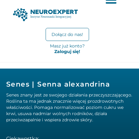
Dołącz do nas!
Masz już konto?
Zaloguj się!
Senes | Senna alexandrina
Senes znany jest ze swojego działania przeczyszczającego.
Roślina ta ma jednak znacznie więcej prozdrowotnych
właściwości. Pomaga normalizować poziom cukru we
krwi, usuwa nadmiar wolnych rodników, działa
przeciwzapalnie i wspiera zdrowie skóry.
Ciekawostka: