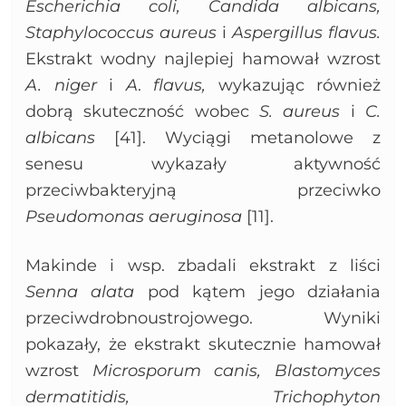
Escherichia coli, Candida albicans,
Staphylococcus aureus
i
Aspergillus flavus.
Ekstrakt wodny najlepiej hamował wzrost
A. niger
i
A
.
flavus,
wykazując również
dobrą skuteczność wobec
S.
aureus
i
C.
albicans
[41]. Wyciągi metanolowe z
senesu wykazały aktywność
przeciwbakteryjną przeciwko
Pseudomonas aeruginosa
[11].
Makinde i wsp. zbadali ekstrakt z liści
Senna alata
pod kątem jego działania
przeciwdrobnoustrojowego. Wyniki
pokazały, że ekstrakt skutecznie hamował
wzrost
Microsporum canis, Blastomyces
dermatitidis, Trichophyton