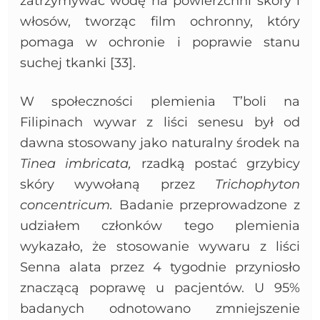
zatrzymywać wodę na powierzchni skóry i
włosów, tworząc film ochronny, który
pomaga w ochronie i poprawie stanu
suchej tkanki [33].
W społeczności plemienia T’boli na
Filipinach wywar z liści senesu był od
dawna stosowany jako naturalny środek na
Tinea imbricata,
rzadką postać grzybicy
skóry wywołaną przez
Trichophyton
concentricum.
Badanie przeprowadzone z
udziałem członków tego plemienia
wykazało, że stosowanie wywaru z liści
Senna alata przez 4 tygodnie przyniosło
znaczącą poprawę u pacjentów. U 95%
badanych odnotowano zmniejszenie