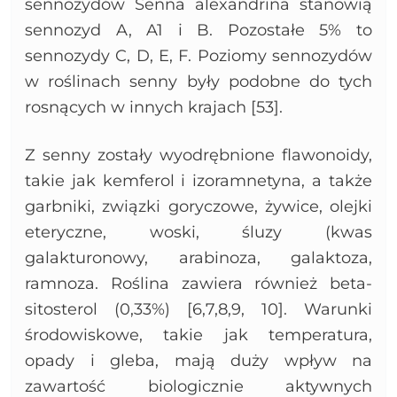
sennozydów Senna alexandrina stanowią
sennozyd A, A1 i B. Pozostałe 5% to
sennozydy C, D, E, F. Poziomy sennozydów
w roślinach senny były podobne do tych
rosnących w innych krajach [53].
Z senny zostały wyodrębnione flawonoidy,
takie jak kemferol i izoramnetyna, a także
garbniki, związki goryczowe, żywice, olejki
eteryczne, woski, śluzy (kwas
galakturonowy, arabinoza, galaktoza,
ramnoza. Roślina zawiera również beta-
sitosterol (0,33%) [6,7,8,9, 10]. Warunki
środowiskowe, takie jak temperatura,
opady i gleba, mają duży wpływ na
zawartość biologicznie aktywnych