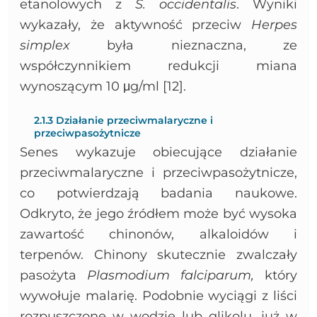
etanolowych z
S. occidentalis
. Wyniki
wykazały, że aktywność przeciw
Herpes
simplex
była nieznaczna, ze
współczynnikiem redukcji miana
wynoszącym 10 μg/ml [12].
2.1.3 Działanie przeciwmalaryczne i
przeciwpasożytnicze
Senes wykazuje obiecujące działanie
przeciwmalaryczne i przeciwpasożytnicze,
co potwierdzają badania naukowe.
Odkryto, że jego źródłem może być wysoka
zawartość chinonów, alkaloidów i
terpenów. Chinony skutecznie zwalczały
pasożyta
Plasmodium falciparum,
który
wywołuje malarię. Podobnie wyciągi z liści
rozpuszczone w wodzie lub glikolu, już w