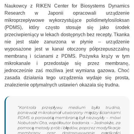
Naukowcy z RIKEN Center for Biosystems Dynamics
Research w Japonii opracowali urządzenie
mikroprzepływowe wykorzystujące polidimetylosiloksan
(PDMS), który często stosuje się jako środek
przeciwpieniący w lekach dostępnych bez recepty. Tkanka
nie jest stale zanurzona w płynie – urządzenie
wyposażone jest w kanał otoczony półprzepuszczalną
membraną i ścianami z PDMS. Pożywka krąży w tym
mikrokanale i przedostaje się przez membranę,
jednocześnie zaś możliwa jest wymiana gazowa. Choć
zasada działania tego urządzenia wydaje się prosta,
znalezienie optymalnych ustawień okazała się trudna.
“Kontrola przepływu medium była trudna,
ponieważ mikrokanał utworzony między ściankami
PDMS a porowatą membraną był niezwykły – mówi
Nobutoshi Ota, współautor badania. – Jednakże, za
pomocą metody prób i błędów, poprzez modyfikacje
membrany oraz dostosowywanie prędkości