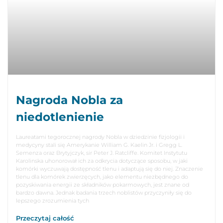
Nagroda Nobla za
niedotlenienie
Laureatami tegorocznej nagrody Nobla w dziedzinie fizjologii i
medycyny stali się Amerykanie William G. Kaelin Jr. i Gregg L.
Semenza oraz Brytyjczyk, sir Peter J. Ratcliffe. Komitet Instytutu
Karolinska uhonorował ich za odkrycia dotyczące sposobu, w jaki
komórki wyczuwają dostępność tlenu i adaptują się do niej. Znaczenie
tlenu dla komórek zwierzęcych, jako elementu niezbędnego do
pozyskiwania energii ze składników pokarmowych, jest znane od
bardzo dawna. Jednak badania trzech noblistów przyczyniły się do
lepszego zrozumienia tych
Przeczytaj całość