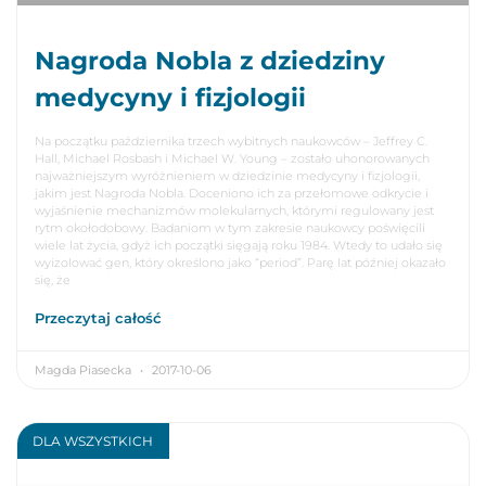
Nagroda Nobla z dziedziny
medycyny i fizjologii
Na początku października trzech wybitnych naukowców – Jeffrey C.
Hall, Michael Rosbash i Michael W. Young – zostało uhonorowanych
najważniejszym wyróżnieniem w dziedzinie medycyny i fizjologii,
jakim jest Nagroda Nobla. Doceniono ich za przełomowe odkrycie i
wyjaśnienie mechanizmów molekularnych, którymi regulowany jest
rytm okołodobowy. Badaniom w tym zakresie naukowcy poświęcili
wiele lat życia, gdyż ich początki sięgają roku 1984. Wtedy to udało się
wyizolować gen, który określono jako “period”. Parę lat później okazało
się, że
Przeczytaj całość
Magda Piasecka
2017-10-06
DLA WSZYSTKICH