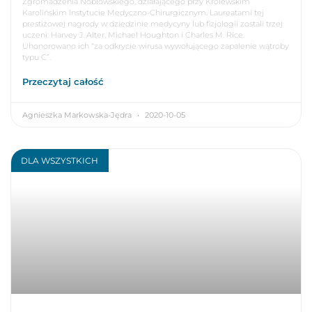
Zgromadzenia Noblowskiego, działającego przy Królewskim
Karolińskim Instytucie Medyczno-Chirurgicznym. Laureatami tej
prestiżowej nagrody w dziedzinie medycyny lub fizjologii zostali trzej
uczeni: Harvey J. Alter, Michael Houghton i Charles M. Rice.
Uhonorowano ich “za odkrycie wirusa wywołującego zapalenie wątroby
typu C”.
Przeczytaj całość
Agnieszka Markowska-Jędra
2020-10-05
DLA WSZYSTKICH