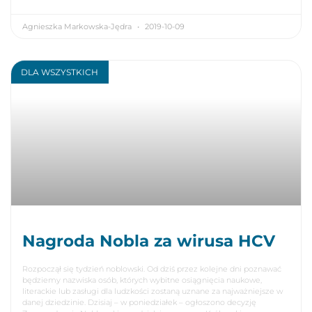
Agnieszka Markowska-Jędra
2019-10-09
DLA WSZYSTKICH
Nagroda Nobla za wirusa HCV
Rozpoczął się tydzień noblowski. Od dziś przez kolejne dni poznawać
będziemy nazwiska osób, których wybitne osiągnięcia naukowe,
literackie lub zasługi dla ludzkości zostaną uznane za najważniejsze w
danej dziedzinie. Dzisiaj – w poniedziałek – ogłoszono decyzję