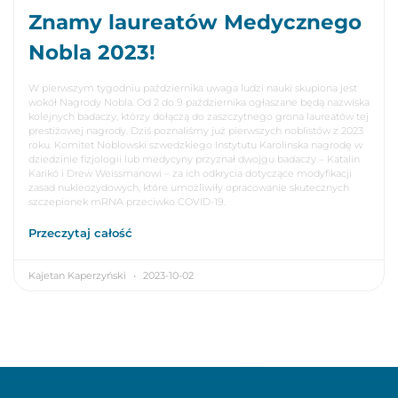
Znamy laureatów Medycznego
Nobla 2023!
W pierwszym tygodniu października uwaga ludzi nauki skupiona jest
wokół Nagrody Nobla. Od 2 do 9 października ogłaszane będą nazwiska
kolejnych badaczy, którzy dołączą do zaszczytnego grona laureatów tej
prestiżowej nagrody. Dziś poznaliśmy już pierwszych noblistów z 2023
roku. Komitet Noblowski szwedzkiego Instytutu Karolinska nagrodę w
dziedzinie fizjologii lub medycyny przyznał dwojgu badaczy – Katalin
Karikó i Drew Weissmanowi – za ich odkrycia dotyczące modyfikacji
zasad nukleozydowych, które umożliwiły opracowanie skutecznych
szczepionek mRNA przeciwko COVID-19.
Przeczytaj całość
Kajetan Kaperzyński
2023-10-02