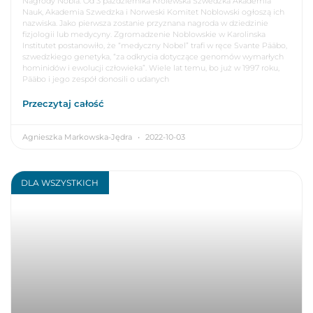
Nagrody Nobla. Od 3 października Królewska Szwedzka Akademia
Nauk, Akademia Szwedzka i Norweski Komitet Noblowski ogłoszą ich
nazwiska. Jako pierwsza zostanie przyznana nagroda w dziedzinie
fizjologii lub medycyny. Zgromadzenie Noblowskie w Karolinska
Institutet postanowiło, że “medyczny Nobel” trafi w ręce Svante Pääbo,
szwedzkiego genetyka, “za odkrycia dotyczące genomów wymarłych
hominidów i ewolucji człowieka”. Wiele lat temu, bo już w 1997 roku,
Pääbo i jego zespół donosili o udanych
Przeczytaj całość
Agnieszka Markowska-Jędra
2022-10-03
DLA WSZYSTKICH