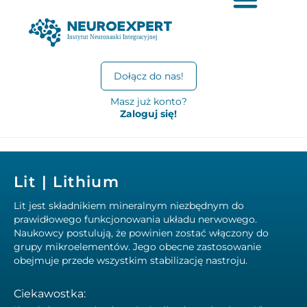
Dołącz do nas!
Masz już konto?
Zaloguj się!
Lit | Lithium
Lit jest składnikiem mineralnym niezbędnym do
prawidłowego funkcjonowania układu nerwowego.
Naukowcy postulują, że powinien zostać włączony do
grupy mikroelementów. Jego obecne zastosowanie
obejmuje przede wszystkim stabilizację nastroju.
Ciekawostka: