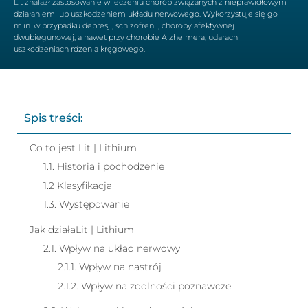
Lit znalazł zastosowanie w leczeniu chorób związanych z nieprawidłowym
działaniem lub uszkodzeniem układu nerwowego. Wykorzystuje się go
m.in. w przypadku depresji, schizofrenii, choroby afektywnej
dwubiegunowej, a nawet przy chorobie Alzheimera, udarach i
uszkodzeniach rdzenia kręgowego.
Spis treści:
Co to jest Lit | Lithium
1.1. Historia i pochodzenie
1.2 Klasyfikacja
1.3. Występowanie
Jak działaLit | Lithium
2.1. Wpływ na układ nerwowy
2.1.1. Wpływ na nastrój
2.1.2. Wpływ na zdolności poznawcze